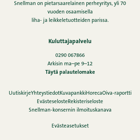
Snellman on pietarsaarelainen perheyritys, yli 70
vuoden osaamisella
liha- ja leikkeletuotteiden parissa.
Kuluttajapalvelu
0290 067866
Arkisin ma–pe 9–12
Täytä palautelomake
Uutiskirje
Yhteystiedot
Kuvapankki
Horeca
Oiva-raportti
Evästeseloste
Rekisteriseloste
Snellman-konsernin ilmoituskanava
Evästeasetukset