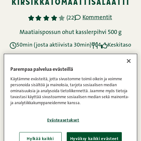
kirsikkatomaattisalaatti
Kommentit
1
2
3
4
5
(22)
Maatiaispossun ohut kasslerpihvi 500 g
50min (josta aktiivista 30min)
4
Keskitaso
Ainekset
Parempaa palvelua evästeillä
Käytämme evästeitä, jotta sivustomme toimii oikein ja voimme
personoida sisältöä ja mainoksia, tarjota sosiaalisen median
ominaisuuksia ja analysoida tietoliikennettä. Jaamme myös tietoja
Ohje
tavastasi käyttää sivustoamme sosiaalisen median sekä mainonta-
ja analytiikkakumppaneidemme kanssa.
Ravintosisältö
Evästeasetukset
Hylkää kaikki
Hyväksy kaikki evästeet