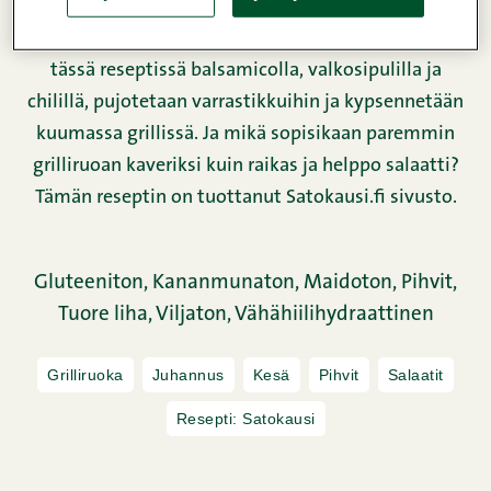
Snellmanin ohuet, maatiaispossun
maustamattomat kasslerpihvit pikamarinoidaan
tässä reseptissä balsamicolla, valkosipulilla ja
chilillä, pujotetaan varrastikkuihin ja kypsennetään
kuumassa grillissä. Ja mikä sopisikaan paremmin
grilliruoan kaveriksi kuin raikas ja helppo salaatti?
Tämän reseptin on tuottanut
Satokausi.fi
sivusto.
Gluteeniton,
Kananmunaton,
Maidoton,
Pihvit,
Tuore liha,
Viljaton,
Vähähiilihydraattinen
Grilliruoka
Juhannus
Kesä
Pihvit
Salaatit
Resepti: Satokausi