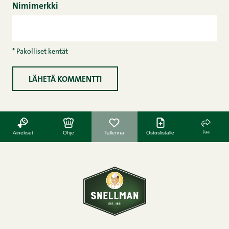
Nimimerkki
* Pakolliset kentät
Jaa
Ainekset
Ohje
Tallenna
Ostoslistalle