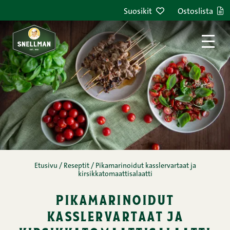
Siirry sisältöön
Suosikit
Ostoslista
Etusivu
/
Reseptit
/
Pikamarinoidut kasslervartaat ja
kirsikkatomaattisalaatti
pikamarinoidut
kasslervartaat ja