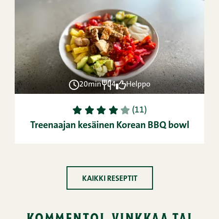
20min
4
Helppo
1
2
3
4
5
(11)
Treenaajan kesäinen Korean BBQ bowl
KAIKKI RESEPTIT
kommentoi, vinkkaa tai