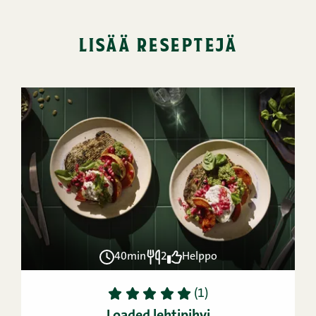
lisää reseptejä
40min
2
Helppo
1
2
3
4
5
(1)
Loaded lehtipihvi