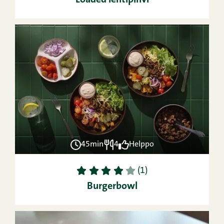
45min
4
Helppo
1
2
3
4
5
(1)
Burgerbowl