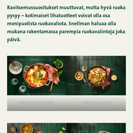
Ravitsemussuositukset muuttuvat, mutta hyvä ruoka
pysyy – kotimaiset lihatuotteet voivat olla osa
monipuolista ruokavaliota. Snellman haluaa olla
mukana rakentamassa parempia ruokavalintoja joka
päivä.
Shakshuka lihapullilla.
Rapea possuwok.