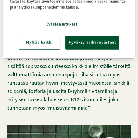
tavastasi käyttää sivustoamme sosiaalisen median sekä mainonta-
ja analytiikkakumppaneidemme kanssa.
liha on luonnollinen osa
terveellistä ruokavaliota
Evästeasetukset
Ensiksi: Liha on erinomaista ravintoa.
Hylkää kaikki
Hyväksy kaikki evästeet
Lihassa on runsaasti laadukasta proteiinia, joka
sisältää sopivassa suhteessa kaikkia elimistölle tärkeitä
välttämättömiä aminohappoja. Liha sisältää myös
runsaasti rautaa hyvin imeytyvässä muodossa, sinkkiä,
seleeniä, fosforia ja useita B-ryhmän vitamiineja.
Erityisen tärkeä lähde se on B12-vitamiinille, joka
tunnetaan myös ”muistivitamiinina”.