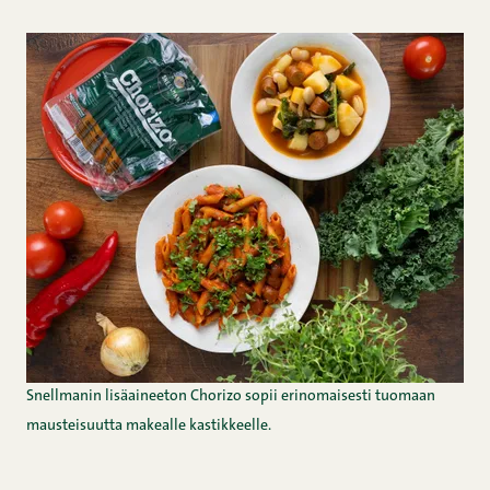
Snellmanin lisäaineeton Chorizo sopii erinomaisesti tuomaan
mausteisuutta makealle kastikkeelle.