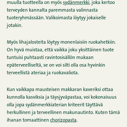
muulla tuotteella on myös
sydänmerkki
, joka kertoo
terveyden kannalta paremmasta valinnasta
tuoteryhmässään. Valikoimasta löytyy jokaiselle
jotakin.
Myös lihajalosteita löytyy monenlaisiin ruokahetkiin.
On hyvä muistaa, että vaikka joku yksittäinen tuote
tuntuisi puhtaasti ravintosisällön mukaan
epäterveelliseltä, se on voi silti olla osa hyvinkin
terveellistä ateriaa ja ruokavaliota.
Kun vaikkapa mausteisen makkaran kaveriksi ottaa
kunnolla kasviksia ja täysjyväpastaa, voi kokonaisuus
olla jopa sydänmerkkiaterian kriteerit täyttävä
herkullinen ja terveellinen makunautinto. Kuten tämä
ihanan tomaattinen
chorizopasta
.