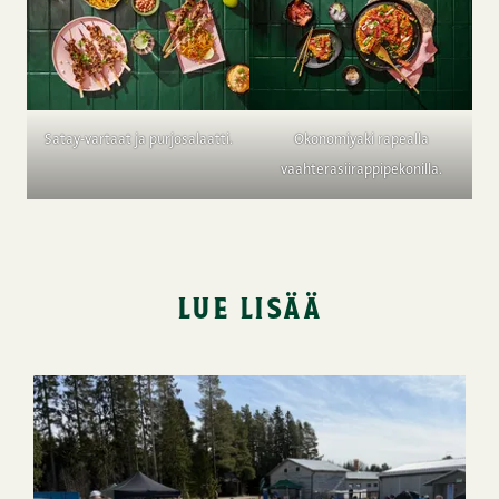
Satay-vartaat ja purjosalaatti.
Okonomiyaki rapealla
vaahterasiirappipekonilla.
lue lisää