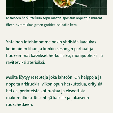
Kesäiseen herkutteluun sopii maatiaispossun nopeat ja mureat
fileepihvit raikkaa green goddes -salaatin kera.
Yhteinen intohimomme onkin yhdistää laadukas
kotimainen lihan ja kunkin sesongin parhaat ja
huokeimmat kasvikset herkullisiksi, monipuolisiksi ja
ravitseviksi aterioiksi.
Meiltä löytyy reseptejä joka lähtöön. On helppoja ja
nopeita arkiruokia, viikonlopun herkuttelua, erityisiä
hetkiä, perinteistä kotiruokaa ja eksoottisia
makumatkoja. Reseptejä kaikille ja jokaiseen
ruokahetkeen.