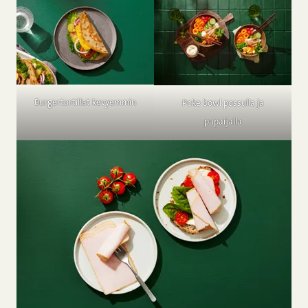
Burgertortillat kevyemmin
Poke bowl possulla ja
papaijalla