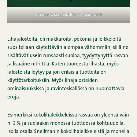
Tosi murea korppukalkkuna sopii leivälle
Lihajalosteita, eli makkaroita, pekonia ja leikkeleitä
suositellaan käytettävän aiempaa vähemmän, sillä ne
sisältävät usein runsaasti suolaa, tyydyttynyttä rasvaa
ja lisäaine nitriittiä. Kuten tuoreesta lihasta, myös
jalosteista löytyy paljon erilaisia tuotteita eri
käyttötarkoituksiin. Myös lihajalosteiden
ominaisuuksissa ja ravintosisällössä on huomattavia
eroja.
Esimerkiksi kokolihaleikkeleissä rasvaa on yleensä vain
n. 3 % ja suolaakin monessa tuotteessa kohtuudella.
Isolla osalla Snellmanin kokolihaleikkeleistä ja monella