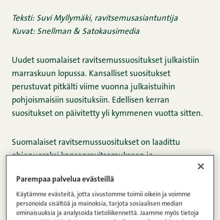
Teksti: Suvi Myllymäki, ravitsemusasiantuntija
Kuvat: Snellman & Satokausimedia
Uudet suomalaiset ravitsemussuositukset julkaistiin
marraskuun lopussa. Kansalliset suositukset
perustuvat pitkälti viime vuonna julkaistuihin
pohjoismaisiin suosituksiin. Edellisen kerran
suositukset on päivitetty yli kymmenen vuotta sitten.
Suomalaiset ravitsemussuositukset on laadittu
ohjenuoraksi kansanravitsemukseen ja
joukkoruokailuun. Ne antavat siis suuria linjoja
Parempaa palvelua evästeillä
ruokalistasuunnitteluun ja ravinnon tarpeen
arvioimiseen väestötasolla. Mutta miten niitä pitäisi
Käytämme evästeitä, jotta sivustomme toimii oikein ja voimme
personoida sisältöä ja mainoksia, tarjota sosiaalisen median
tulkita?
ominaisuuksia ja analysoida tietoliikennettä. Jaamme myös tietoja