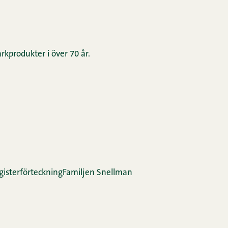
rkprodukter i över 70 år.
gis­ter­för­teck­ning
Familjen Snellman