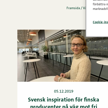
förbättra 
Framsida
/
Vårt sätt
/
Sida 2
marknadsfö
Cookie-ins
05.12.2019
Svensk inspiration för finska
producenter på väg mot fri