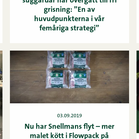
suggårdar har övergått till fri
grisning: ”En av
huvudpunkterna i vår
femåriga strategi”
03.09.2019
Nu har Snellmans flyt – mer
malet kött i Flowpack på