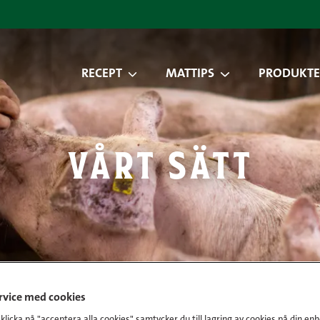
RECEPT
MATTIPS
PRODUKTE
vårt sätt
ervice med cookies
licka på "acceptera alla cookies" samtycker du till lagring av cookies på din enh