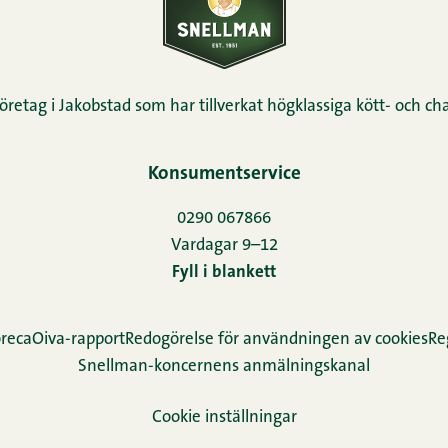
öretag i Jakobstad som har tillverkat högklassiga kött- och cha
Konsumentservice
0290 067866
Vardagar 9–12
Fyll i blankett
reca
Oiva-rapport
Redogörelse för användningen av cookies
Re­
Snellman-koncernens anmälningskanal
Cookie inställningar