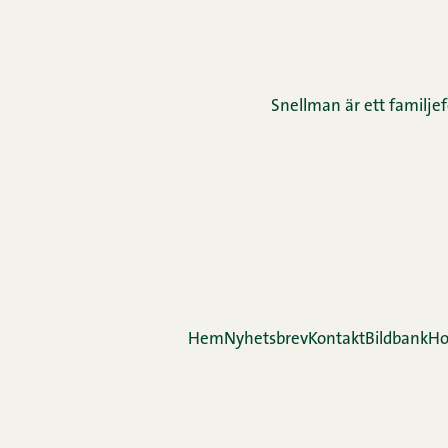
Snellman är ett familjef
Hem
Nyhetsbrev
Kontakt
Bildbank
Ho