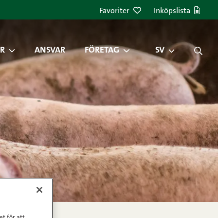
Favoriter
Inköpslista
R
ANSVAR
FÖRETAG
SV
et för att