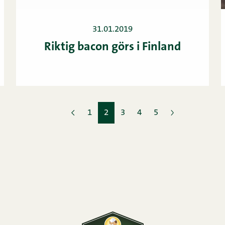
31.01.2019
Riktig bacon görs i Finland
1
2
3
4
5