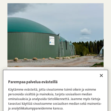
07.03.2014
Parempaa palvelua evästeillä
Biokaasu osaksi Kuusisaaren tehtaan
lämmitystä
Käytämme evästeitä, jotta sivustomme toimii oikein ja voimme
personoida sisältöä ja mainoksia, tarjota sosiaalisen median
ominaisuuksia ja analysoida tietoliikennettä. Jaamme myös tietoja
tavastasi käyttää sivustoamme sosiaalisen median sekä mainonta-
ja analytiikkakumppaneidemme kanssa.