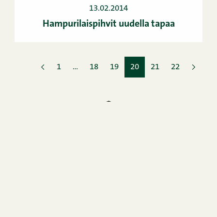
13.02.2014
Hampurilaispihvit uudella tapaa
1
…
18
19
20
21
22
Snellman on pietarsaarelainen perheyritys, yli 70
vuoden osaamisella
liha- ja leikkeletuotteiden parissa.