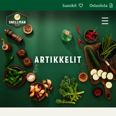
Siirry sisältöön
Suosikit
Ostoslista
artikkelit