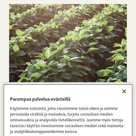
07.02.2014
Parempaa palvelua evästeillä
Gm-vapaa tuotantoketju alkaa jo
Käytämme evästeitä, jotta sivustomme toimii oikein ja voimme
rehutehtaalla
personoida sisältöä ja mainoksia, tarjota sosiaalisen median
ominaisuuksia ja analysoida tietoliikennettä. Jaamme myös tietoja
tavastasi käyttää sivustoamme sosiaalisen median sekä mainonta-
ja analytiikkakumppaneidemme kanssa.