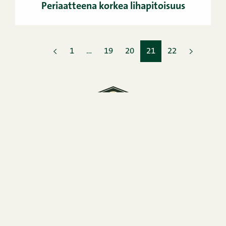
Periaatteena korkea lihapitoisuus
1
…
19
20
21
22
Snellman on pietarsaarelainen perheyritys, yli 70
vuoden osaamisella
liha- ja leikkeletuotteiden parissa.
Kuluttajapalvelu