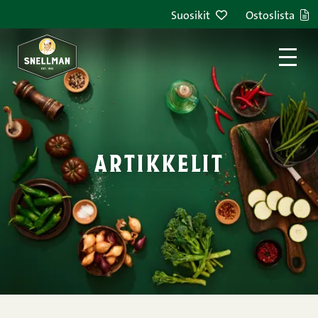
Siirry sisältöön
Suosikit
Ostoslista
artikkelit