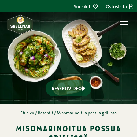
Siirry sisältöön
Suosikit
Ostoslista
RESEPTIVIDEO
Etusivu
/
Reseptit
/
Misomarinoitua possua grillissä
misomarinoitua possua