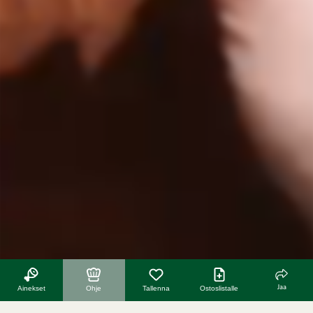
Jaa
Ainekset
Ohje
Tallenna
Ostoslistalle