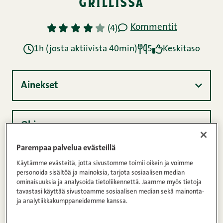
grillissä
Kommentit
1
2
3
4
5
(4)
1h (josta aktiivista 40min)
5
Keskitaso
Ainekset
Ohje
Parempaa palvelua evästeillä
Käytämme evästeitä, jotta sivustomme toimii oikein ja voimme
Ravintosisältö
personoida sisältöä ja mainoksia, tarjota sosiaalisen median
ominaisuuksia ja analysoida tietoliikennettä. Jaamme myös tietoja
tavastasi käyttää sivustoamme sosiaalisen median sekä mainonta-
ja analytiikkakumppaneidemme kanssa.
Misomarinoitu, ihanan umaminen possu
kruunataan tässä reseptissä herkullisella