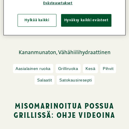
Evästeasetukset
maustevoilla ja tarjoillaan näyttävän ja pirteän
mausteisen kurkkusalaatin kanssa. Katso videolta
Hylkää kaikki
Hyväksy kaikki evästeet
kätevä niksi hauskojen spiraalikurkkujen
leikkaamiseen!
Kananmunaton,
Vähähiilihydraattinen
Aasialainen ruoka
Grilliruoka
Kesä
Pihvit
Salaatit
Satokausiresepti
misomarinoitua possua
grillissä: ohje videoina