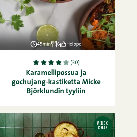
45min
6
Helppo
1
2
3
4
5
(30)
Karamellipossua ja
gochujang-kastiketta Micke
Björklundin tyyliin
VIDEO
OHJE