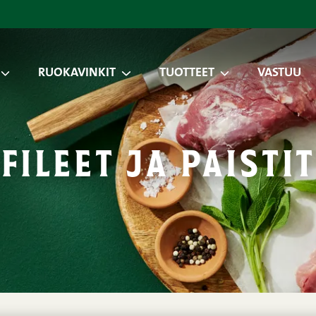
RUOKAVINKIT
TUOTTEET
VASTUU
fileet ja paistit