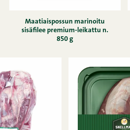
Maatiaispossun marinoitu
sisäfilee premium-leikattu n.
850 g