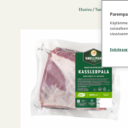
Etusivu
/
Tuotteet
/
Tuore li
Parempaa
Käytämme e
sosiaalisen
sivustoamm
Evästease