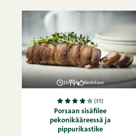
1h
4
Keskitaso
1
2
3
4
5
(35)
Porsaan sisäfilee
pekonikääreessä ja
pippurikastike