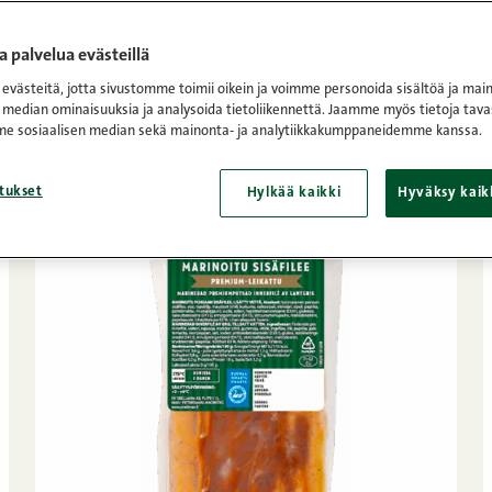
ha
/
Fileet ja paistit
 palvelua evästeillä
västeitä, jotta sivustomme toimii oikein ja voimme personoida sisältöä ja main
 median ominaisuuksia ja analysoida tietoliikennettä. Jaamme myös tietoja tava
e sosiaalisen median sekä mainonta- ja analytiikkakumppaneidemme kanssa.
tukset
Hylkää kaikki
Hyväksy kaik