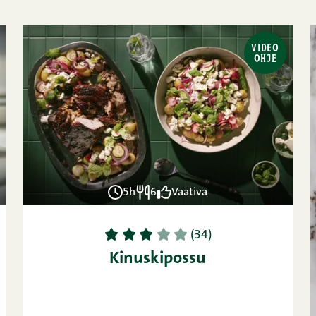
VIDEO
OHJE
5h
6
Vaativa
1
2
3
4
5
(34)
Kinuskipossu