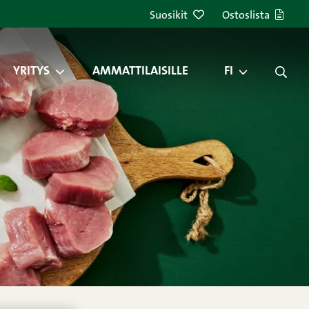
Suosikit
Ostoslista
YRITYS
AMMATTILAISILLE
FI