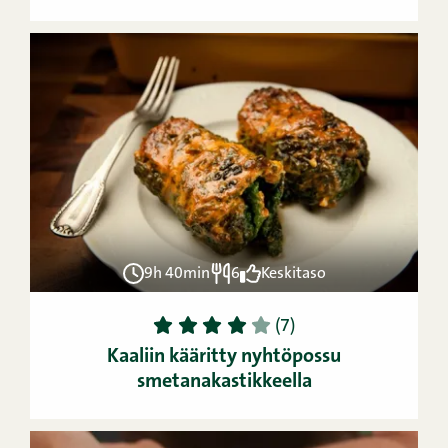
9h 40min
6
Keskitaso
1
2
3
4
5
(7)
Kaaliin kääritty nyhtöpossu
smetanakastikkeella