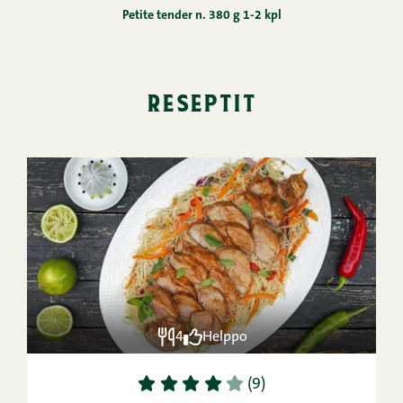
Petite tender n. 380 g 1-2 kpl
reseptit
4
Helppo
1
2
3
4
5
(9)