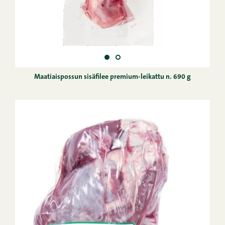
Maatiaispossun sisäfilee premium-leikattu n. 690 g