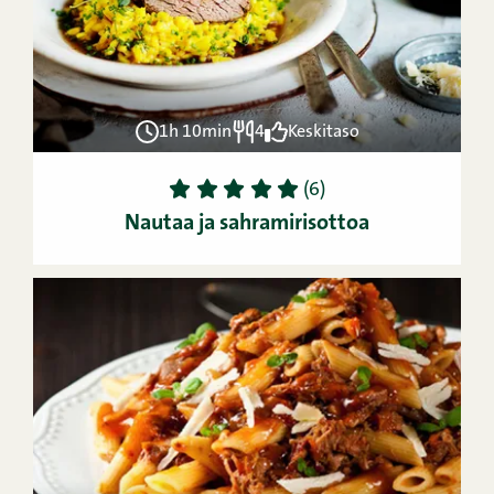
1h 10min
4
Keskitaso
1
2
3
4
5
(6)
Nautaa ja sahramirisottoa