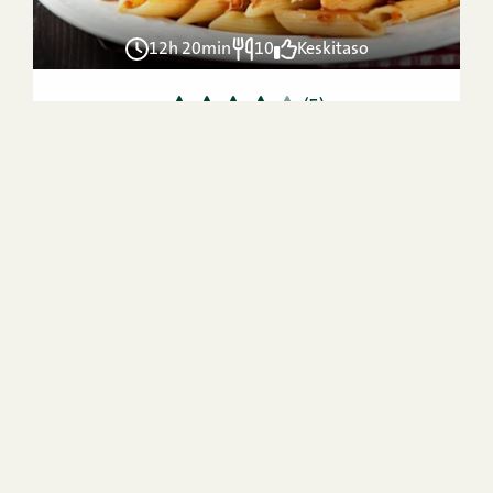
12h 20min
10
Keskitaso
1
2
3
4
5
(5)
Ragù alla bolognese Jamie Oliverin
tapaan
8h
6
Keskitaso