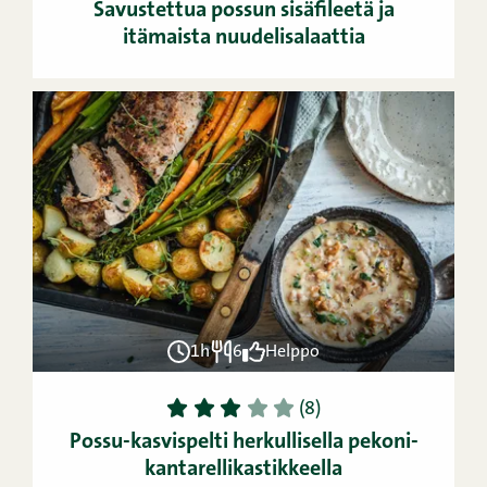
Savustettua possun sisäfileetä ja
itämaista nuudelisalaattia
1h
6
Helppo
1
2
3
4
5
(8)
Possu-kasvispelti herkullisella pekoni-
kantarellikastikkeella