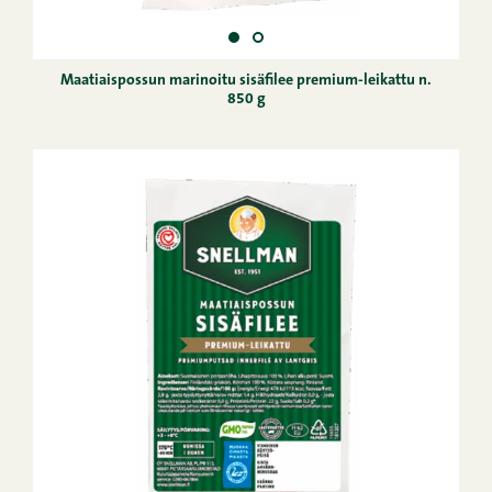
Maatiaispossun marinoitu sisäfilee premium-leikattu n.
850 g