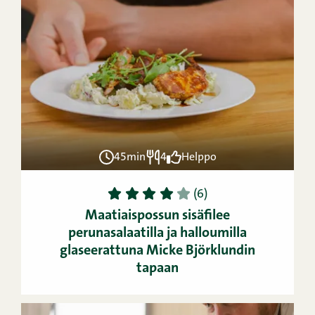
45min
4
Helppo
1
2
3
4
5
(6)
Maatiaispossun sisäfilee
perunasalaatilla ja halloumilla
glaseerattuna Micke Björklundin
tapaan