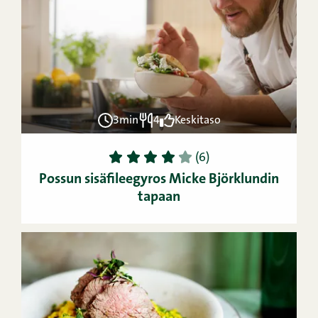
3min
4
Keskitaso
1
2
3
4
5
(6)
Possun sisäfileegyros Micke Björklundin
tapaan