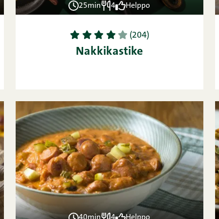
25min
4
Helppo
1
2
3
4
5
(204)
Nakkikastike
40min
4
Helppo