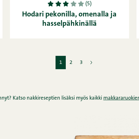
1
2
3
4
5
(5)
Hodari pekonilla, omenalla ja
hasselpähkinällä
1
2
3
nnyt? Katso nakkireseptien lisäksi myös kaikki
makkararuokien 