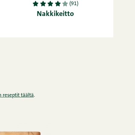
1
2
3
4
5
(91)
Nakkikeitto
reseptit täältä
.