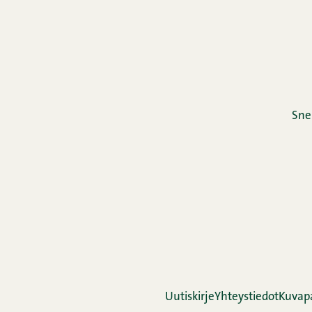
Sne
Uutiskirje
Yhteystiedot
Kuvap