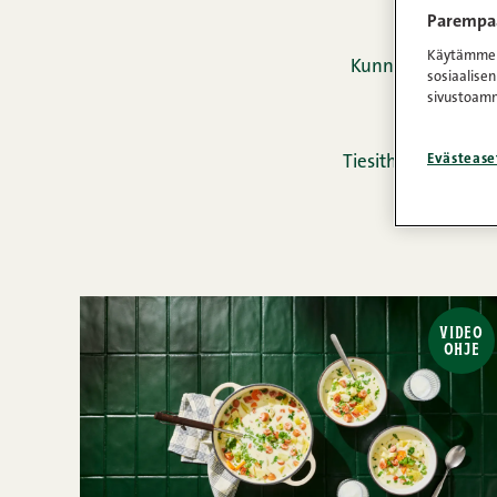
Parempaa
Käytämme e
Kunnon nakit taip
sosiaalisen
sivustoamm
Evästease
Tiesithän muuten,
kama
VIDEO
OHJE