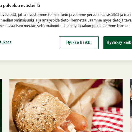
 palvelua evästeillä
västeitä, jotta sivustomme toimii oikein ja voimme personoida sisältöä ja main
uvat yllättävän monipuoliseen kokkailuun. Tutustu Herra Sne
 median ominaisuuksia ja analysoida tietoliikennettä. Jaamme myös tietoja tava
nakkiresepteihin ja löydä uusia nakkiruokia arkeen ja juhlaan
e sosiaalisen median sekä mainonta- ja analytiikkakumppaneidemme kanssa.
tukset
 että Snellmanin
Kunnon nakeissa
ei ole lainkaan koneellisest
Hylkää kaikki
Hyväksy kaik
raa, lisättyä fosfaattia tai natriumglutamaattia. Maista ja ih