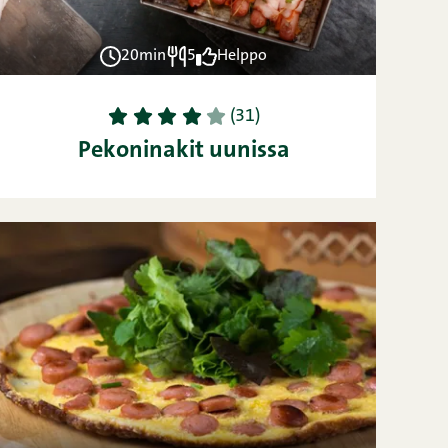
20min
5
Helppo
1
2
3
4
5
(31)
Pekoninakit uunissa