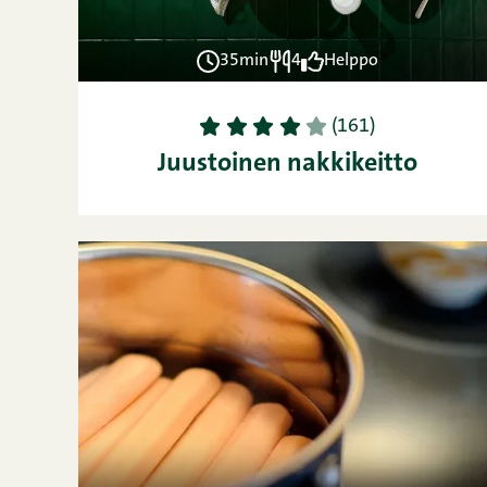
35min
4
Helppo
1
2
3
4
5
(161)
Juustoinen nakkikeitto