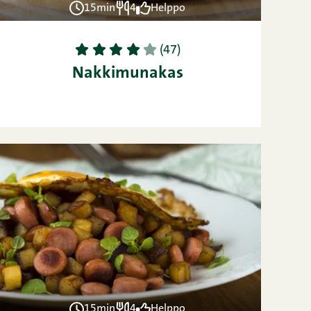
15min
4
Helppo
1
2
3
4
5
(47)
Nakkimunakas
15min
4
Helppo