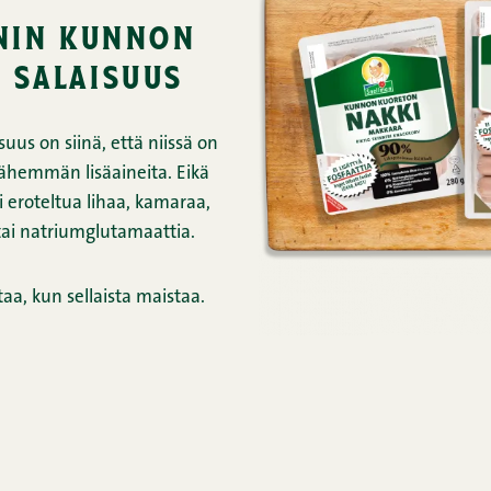
nin kunnon
 salaisuus
uus on siinä, että niissä on
ähemmän lisäaineita. Eikä
i eroteltua lihaa, kamaraa,
 tai natriumglutamaattia.
aa, kun sellaista maistaa.