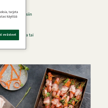
oksia, tarjota
llmanin parhaisiin
stasi käyttää
!
i eroteltua lihaa tai
ki evästeet
astu!