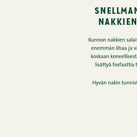
snellma
nakkien
Kunnon nakkien salais
enemmän lihaa ja v
koskaan koneellisest
lisättyä fosfaattia
Hyvän nakin tunnist