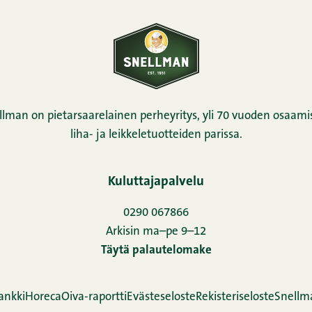
llman on pietarsaarelainen perheyritys, yli 70 vuoden osaamis
liha- ja leikkeletuotteiden parissa.
Kuluttajapalvelu
0290 067866
Arkisin ma–pe 9–12
Täytä palautelomake
ankki
Horeca
Oiva-raportti
Evästeseloste
Rekisteriseloste
Snellm