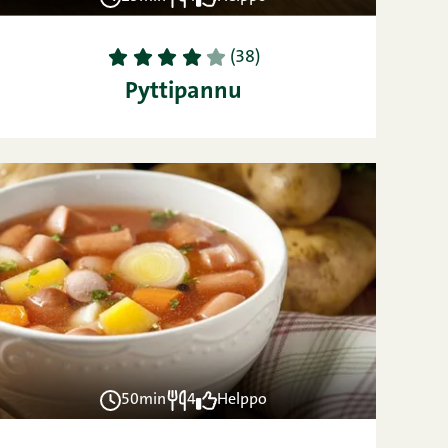
1
2
3
4
5
(38)
Pyttipannu
50min
4
Helppo