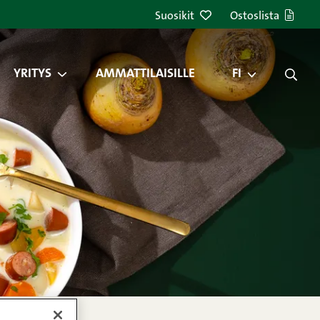
Suosikit
Ostoslista
YRITYS
AMMATTILAISILLE
FI