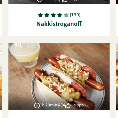
1
2
3
4
5
(130)
Nakkistroganoff
1h 20min
4
Helppo