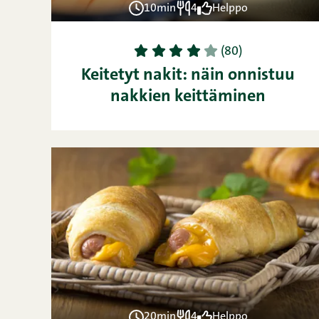
10min
4
Helppo
1
2
3
4
5
(80)
Keitetyt nakit: näin onnistuu
nakkien keittäminen
20min
4
Helppo