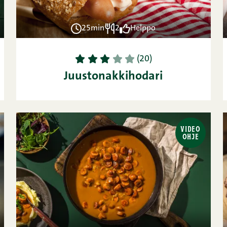
25min
2
Helppo
1
2
3
4
5
(20)
Juustonakkihodari
VIDEO
OHJE