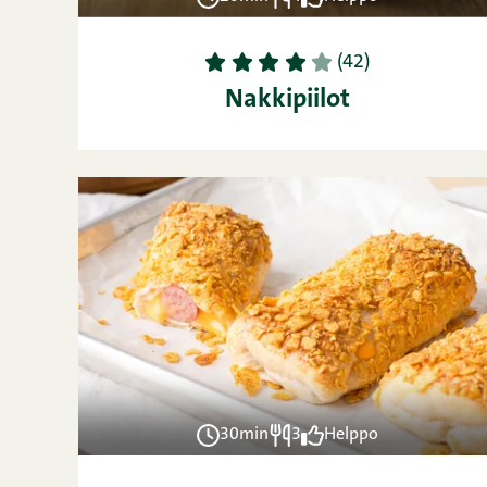
1
2
3
4
5
(42)
Nakkipiilot
30min
3
Helppo