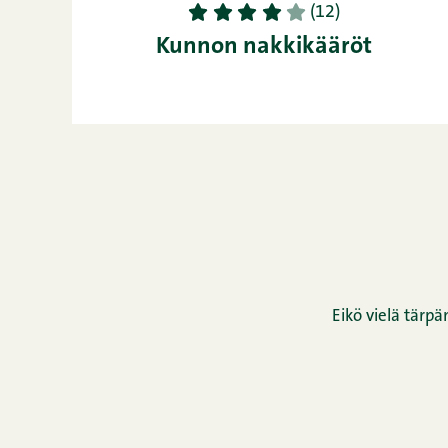
1
2
3
4
5
(12)
Kunnon nakkikääröt
Eikö vielä tärpä