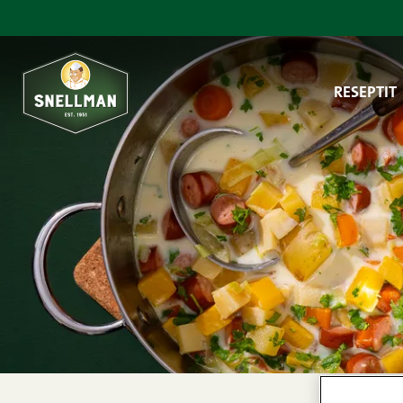
Siirry sisältöön
RESEPTIT