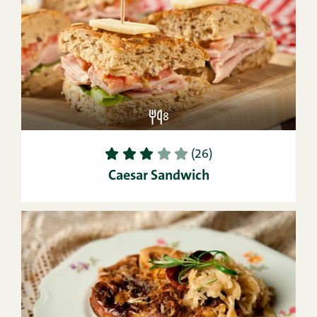
8
1
2
3
4
5
(26)
Caesar Sandwich