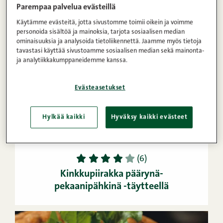
Parempaa palvelua evästeillä
Käytämme evästeitä, jotta sivustomme toimii oikein ja voimme
personoida sisältöä ja mainoksia, tarjota sosiaalisen median
ominaisuuksia ja analysoida tietoliikennettä. Jaamme myös tietoja
tavastasi käyttää sivustoamme sosiaalisen median sekä mainonta-
ja analytiikkakumppaneidemme kanssa.
Evästeasetukset
Hylkää kaikki
Hyväksy kaikki evästeet
1h
8
Helppo
1
2
3
4
5
(6)
Kinkkupiirakka päärynä-
pekaanipähkinä -täytteellä