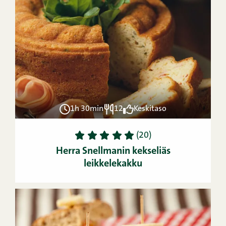
1h 30min
12
Keskitaso
1
2
3
4
5
(20)
Herra Snellmanin kekseliäs
leikkelekakku