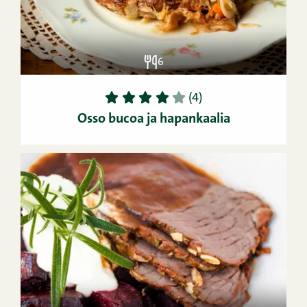
6
1
2
3
4
5
(4)
Osso bucoa ja hapankaalia