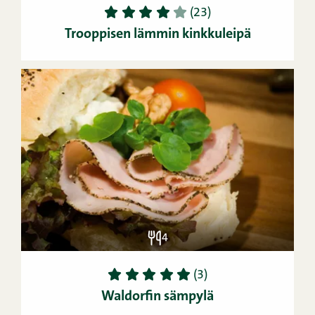
1
2
3
4
5
(23)
Trooppisen lämmin kinkkuleipä
4
1
2
3
4
5
(3)
Waldorfin sämpylä