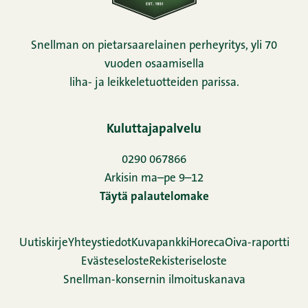
Snellman on pietarsaarelainen perheyritys, yli 70
vuoden osaamisella
liha- ja leikkeletuotteiden parissa.
Kuluttajapalvelu
0290 067866
Arkisin ma–pe 9–12
Täytä palautelomake
Uutiskirje
Yhteystiedot
Kuvapankki
Horeca
Oiva-raportti
Evästeseloste
Rekisteriseloste
Snellman-konsernin ilmoituskanava