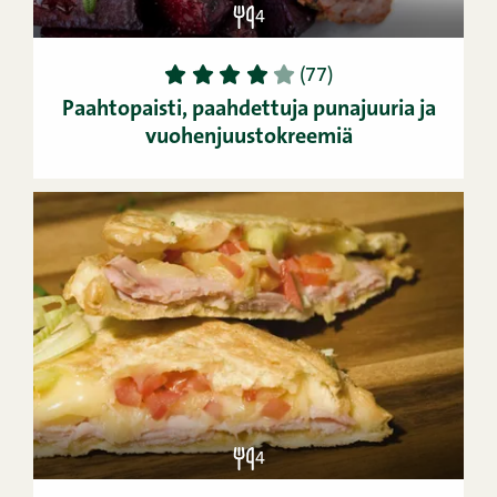
4
1
2
3
4
5
(77)
Paahtopaisti, paahdettuja punajuuria ja
vuohenjuustokreemiä
4