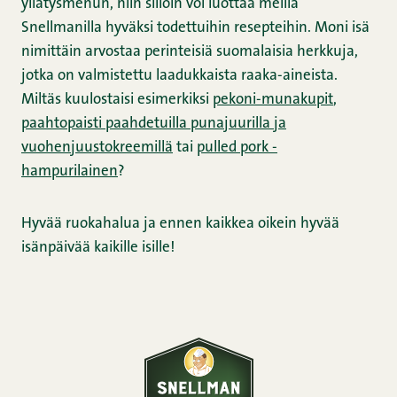
yllätysmenun, niin silloin voi luottaa meillä
Snellmanilla hyväksi todettuihin resepteihin. Moni isä
nimittäin arvostaa perinteisiä suomalaisia herkkuja,
jotka on valmistettu laadukkaista raaka-aineista.
Miltäs kuulostaisi esimerkiksi
pekoni-munakupit
,
paahtopaisti paahdetuilla punajuurilla ja
vuohenjuustokreemillä
tai
pulled pork -
hampurilainen
?
Hyvää ruokahalua ja ennen kaikkea oikein hyvää
isänpäivää kaikille isille!