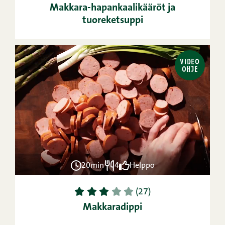
Makkara-hapankaalikääröt ja
tuoreketsuppi
VIDEO
OHJE
20min
4
Helppo
1
2
3
4
5
(27)
Makkaradippi