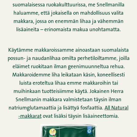
suomalaisessa ruokakulttuurissa, me Snellmanilla
haluamme, että jokaisella on mahdollisuus valita
makkara, jossa on enemmän lihaa ja vähemmän
lisäaineita – erinomaista makua unohtamatta.
Käytämme makkaroissamme ainoastaan suomalaista
possun- ja naudanlihaa omilta perhetiloiltamme, joilla
eläimet ruokitaan ilman geenimuunneltua rehua.
Makkaroidemme liha leikataan käsin, koneellisesti
luista eroteltua lihaa emme makkaroihin tai
muihinkaan tuotteisiimme käytä. Jokainen Herra
Snellmanin makkara valmistetaan täysin ilman
natriumglutamaattia ja lisättyä fosfaattia.
All Natural
-makkarat
ovat lisäksi täysin lisäaineettomia.