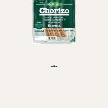
Snellman on pietarsaarelainen perheyritys, yli 70
vuoden osaamisella