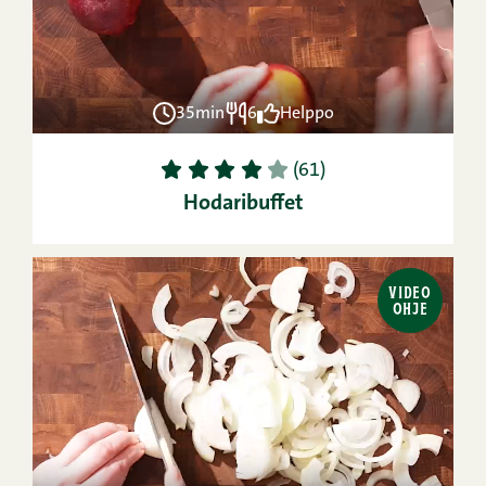
35min
6
Helppo
1
2
3
4
5
(61)
Hodaribuffet
VIDEO
OHJE