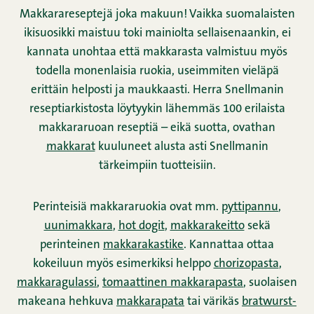
Makkarareseptejä joka makuun! Vaikka suomalaisten
ikisuosikki maistuu toki mainiolta sellaisenaankin, ei
kannata unohtaa että makkarasta valmistuu myös
todella monenlaisia ruokia, useimmiten vieläpä
erittäin helposti ja maukkaasti. Herra Snellmanin
reseptiarkistosta löytyykin lähemmäs 100 erilaista
makkararuoan reseptiä – eikä suotta, ovathan
makkarat
kuuluneet alusta asti Snellmanin
tärkeimpiin tuotteisiin.
Perinteisiä makkararuokia ovat mm.
pyttipannu
,
uunimakkara
,
hot dogit
,
makkarakeitto
sekä
perinteinen
makkarakastike
. Kannattaa ottaa
kokeiluun myös esimerkiksi helppo
chorizopasta
,
makkaragulassi
,
tomaattinen makkarapasta
, suolaisen
makeana hehkuva
makkarapata
tai värikäs
bratwurst-