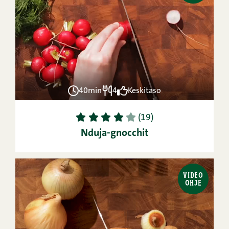
40min
4
Keskitaso
1
2
3
4
5
(19)
Nduja-gnocchit
VIDEO
OHJE