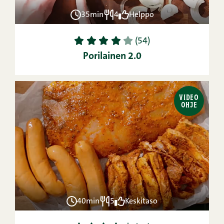
35min
4
Helppo
1
2
3
4
5
(54)
Porilainen 2.0
VIDEO
OHJE
40min
5
Keskitaso