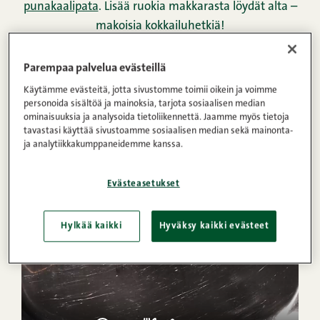
punakaalipata
. Lisää ruokia makkarasta löydät alta –
makoisia kokkailuhetkiä!
Parempaa palvelua evästeillä
GRILLIMAKKARAT
LENKKIMAKKARAT
Käytämme evästeitä, jotta sivustomme toimii oikein ja voimme
personoida sisältöä ja mainoksia, tarjota sosiaalisen median
ALL NATURAL
NAKIT
HODARIT
ominaisuuksia ja analysoida tietoliikennettä. Jaamme myös tietoja
tavastasi käyttää sivustoamme sosiaalisen median sekä mainonta-
ja analytiikkakumppaneidemme kanssa.
VIDEO
Evästeasetukset
OHJE
Hylkää kaikki
Hyväksy kaikki evästeet