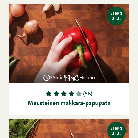
VIDEO
OHJE
55min
6
Helppo
1
2
3
4
5
(56)
Mausteinen makkara-papupata
VIDEO
OHJE