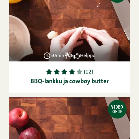
50min
6
Helppo
1
2
3
4
5
(12)
BBQ-lankku ja cowboy butter
VIDEO
OHJE