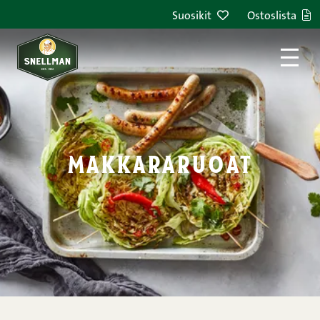
Siirry sisältöön
Suosikit
Ostoslista
makkararuoat