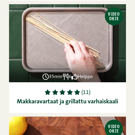
VIDEO
OHJE
35min
6
Helppo
1
2
3
4
5
(11)
Makkaravartaat ja grillattu varhaiskaali
VIDEO
OHJE