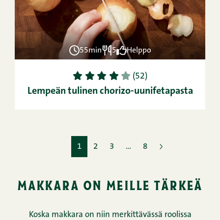
55min
5
Helppo
1
2
3
4
5
(52)
Lempeän tulinen chorizo-uunifetapasta
1
2
3
…
8
makkara on meille tärkeä
Koska makkara on niin merkittävässä roolissa