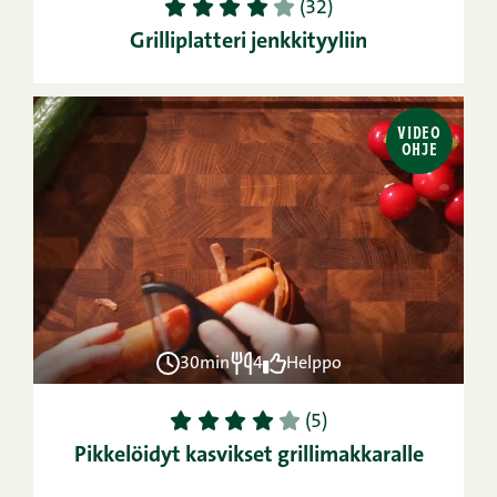
1
2
3
4
5
(32)
Grilliplatteri jenkkityyliin
VIDEO
OHJE
30min
4
Helppo
1
2
3
4
5
(5)
Pikkelöidyt kasvikset grillimakkaralle