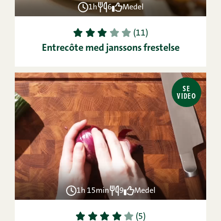
1h
6
Medel
1
2
3
4
5
(11)
Entrecôte med janssons frestelse
SE
VIDEO
1h 15min
9
Medel
1
2
3
4
5
(5)