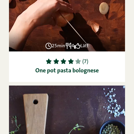
25min
4
Lätt
1
2
3
4
5
(7)
One pot pasta bolognese