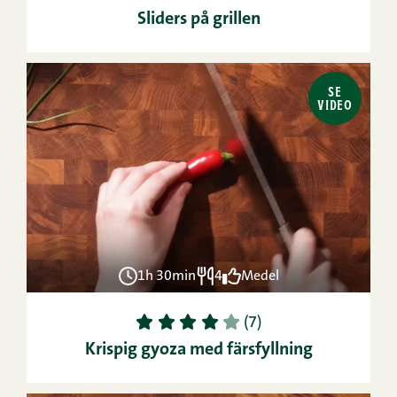
Sliders på grillen
SE
VIDEO
1h 30min
4
Medel
1
2
3
4
5
(7)
Krispig gyoza med färsfyllning