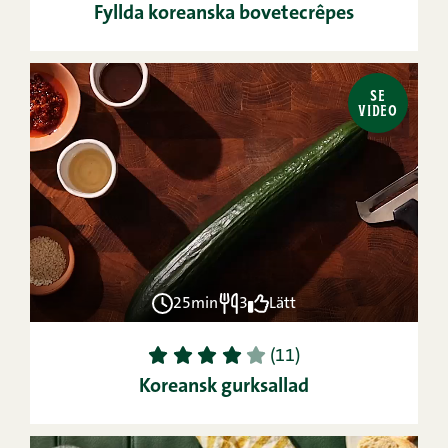
Fyllda koreanska bovetecrêpes
SE
VIDEO
25min
3
Lätt
1
2
3
4
5
(11)
Koreansk gurksallad