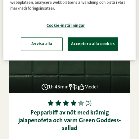
webbplatsen, analysera webbplatsens användning och bistå i våra
marknadsföringsinsatser.
SE
Cookie-inställningar
VIDEO
Avvisa alla
Acceptera alla cookies
1h 45min
2
Medel
1
2
3
4
5
(3)
Pepparbiff av nöt med krämig
jalapenofeta och varm Green Goddess-
sallad