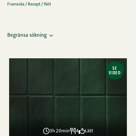
Framsida
/
Recept
/
Nöt
Begränsa sökning
SE
VIDEO
3h 20min
4
Lätt