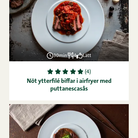
30min
4
Lätt
1
2
3
4
5
(4)
Nöt ytterfilé biffar i airfryer med
puttanescasås