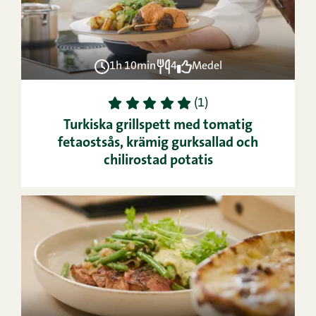
1h 10min
4
Medel
1
2
3
4
5
(1)
Turkiska grillspett med tomatig
fetaostsås, krämig gurksallad och
chilirostad potatis