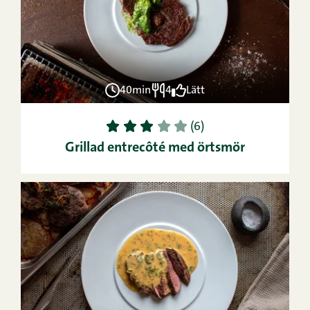
40min
4
Lätt
1
2
3
4
5
(6)
Grillad entrecôté med örtsmör