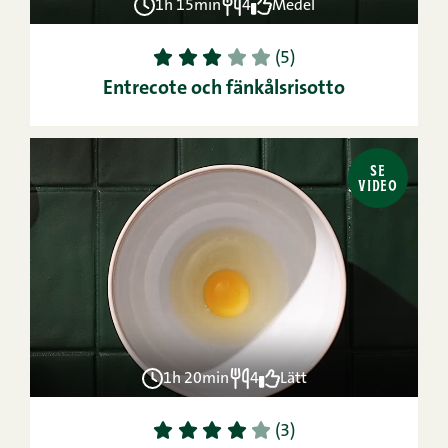
1h 15min
4
Medel
1
2
3
4
5
(5)
Entrecote och fänkålsrisotto
SE
VIDEO
1h 20min
4
Lätt
1
2
3
4
5
(3)