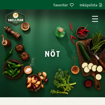
Hoppa till innehållet
Favoriter
Inköpslista
nöt