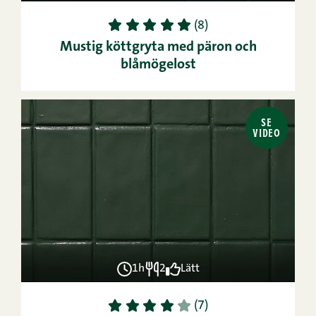
1
2
3
4
5
(8)
Mustig köttgryta med päron och
blåmögelost
SE
VIDEO
1h
2
Lätt
1
2
3
4
5
(7)