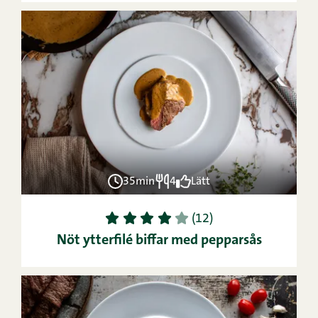
35min
4
Lätt
1
2
3
4
5
(12)
Nöt ytterfilé biffar med pepparsås