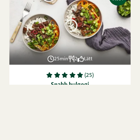
25min
2
Lätt
1
2
3
4
5
(25)
Snabb bulgogi