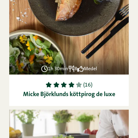
1h 30min
8
Medel
1
2
3
4
5
(16)
Micke Björklunds köttpirog de luxe