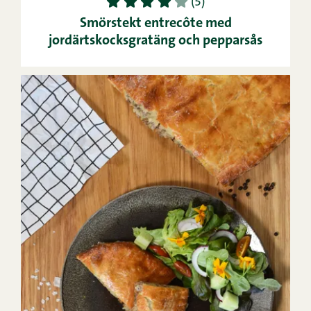
1
2
3
4
5
(5)
Smörstekt entrecôte med
jordärtskocksgratäng och pepparsås