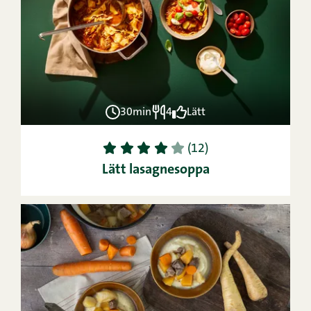
30min
4
Lätt
1
2
3
4
5
(12)
Lätt lasagnesoppa