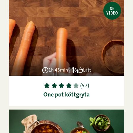
SE
VIDEO
1h 45min
8
Lätt
1
2
3
4
5
(57)
One pot köttgryta