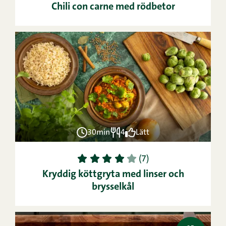
Chili con carne med rödbetor
30min
4
Lätt
1
2
3
4
5
(7)
Kryddig köttgryta med linser och
brysselkål