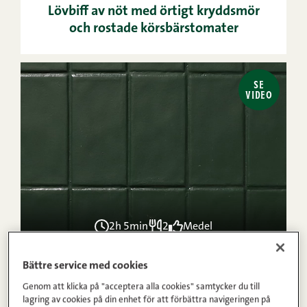
Lövbiff av nöt med örtigt kryddsmör
och rostade körsbärstomater
SE
VIDEO
2h 5min
2
Medel
1
2
3
4
5
(7)
Bättre service med cookies
Nöt innefilé med snabb rödvinssås och
Genom att klicka på "acceptera alla cookies" samtycker du till
parmesanpotatis
lagring av cookies på din enhet för att förbättra navigeringen på