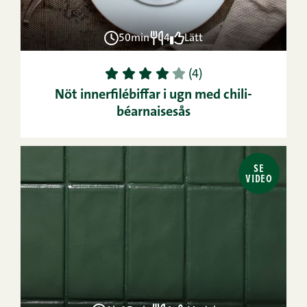
50min
4
Lätt
1
2
3
4
5
(4)
Nöt innerfilébiffar i ugn med chili-
béarnaisesås
SE
VIDEO