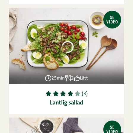
SE
VIDEO
25min
2
Lätt
1
2
3
4
5
(3)
Lantlig sallad
SE
VIDEO