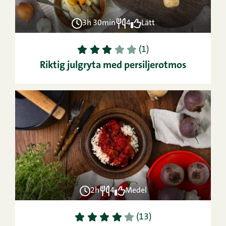
3h 30min
4
Lätt
1
2
3
4
5
(1)
Riktig julgryta med persiljerotmos
2h
4
Medel
1
2
3
4
5
(13)