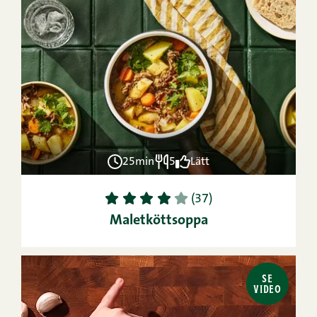
25min
5
Lätt
1
2
3
4
5
(37)
Maletköttsoppa
SE
VIDEO