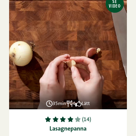
SE
VIDEO
35min
4
Lätt
1
2
3
4
5
(14)
Lasagnepanna