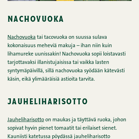
nachovuoka
Nachovuoka
tai tacovuoka on suussa sulava
kokonaisuus meheviä makuja – ihan niin kuin
lihamureke uunissakin! Nachovuoka sopii loistavasti
tarjottavaksi illanistujaisissa tai vaikka lasten
syntymäpäivillä, sillä nachovuoka syödään kätevästi
käsin, eikä ylimääräisiä astioita tarvita.
jauheliharisotto
Jauheliharisotto
on maukas ja täyttävä ruoka, johon
sopivat hyvin pienet tomaatit tai erilaiset sienet.
Kauniisti katetussa pöydässä jauheliharisotto