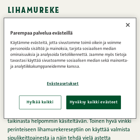
lihamureke
Lihamureke
on vaivaton koko perheen ruokalaji, jota
Parempaa palvelua evästeillä
on helppo tuunata oman maun mukaan: kun
lisäät
Käytämme evästeitä, jotta sivustomme toimii oikein ja voimme
perinteisellä lihamurekeohjeella tehtyyn taikinaan
personoida sisältöä ja mainoksia, tarjota sosiaalisen median
esimerkiksi Snellmanin Ylikypsää pekonia
, valmistuu
ominaisuuksia ja analysoida tietoliikennettä. Jaamme myös tietoja
tavastasi käyttää sivustoamme sosiaalisen median sekä mainonta-
siitä mitä maukkain lihamureke! Pekoni nimittäin
ja analytiikkakumppaneidemme kanssa.
estää jauhelihamureketta kuivumasta liikaa
kypsennyksen aikana. Useimmissa
Evästeasetukset
lihamurekeresepteissä valmistetaan lihamureke
kermaviilistä, mutta me Snellmanilla tykkäämme
Hylkää kaikki
Hyväksy kaikki evästeet
käyttää ehtaa kermaa tehdessämme lihamureketta.
Kerma antaa lihamurekkeelle pehmeyttä ja tekee
taikinasta helpommin käsiteltävän. Toinen hyvä vinkki
perinteiseen lihamurekereseptiin on käyttää valmista
sipulikeittoainesta ja näin tehdä vielä astetta