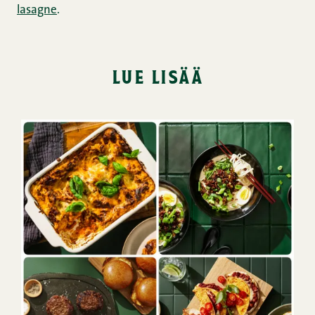
lasagne
.
lue lisää