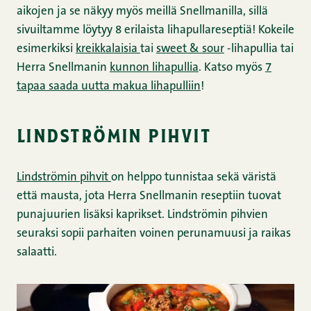
aikojen ja se näkyy myös meillä Snellmanilla, sillä
sivuiltamme löytyy 8 erilaista lihapullareseptiä! Kokeile
esimerkiksi
kreikkalaisia
tai
sweet & sour
-lihapullia tai
Herra Snellmanin
kunnon lihapullia
. Katso myös
7
tapaa saada uutta makua lihapulliin
!
lindströmin pihvit
Lindströmin pihvit
on helppo tunnistaa sekä väristä
että mausta, jota Herra Snellmanin reseptiin tuovat
punajuurien lisäksi kaprikset. Lindströmin pihvien
seuraksi sopii parhaiten voinen perunamuusi ja raikas
salaatti.