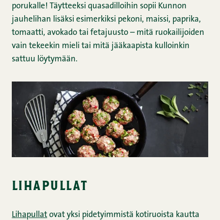
porukalle! Täytteeksi quasadilloihin sopii Kunnon
jauhelihan lisäksi esimerkiksi pekoni, maissi, paprika,
tomaatti, avokado tai fetajuusto – mitä ruokailijoiden
vain tekeekin mieli tai mitä jääkaapista kulloinkin
sattuu löytymään.
lihapullat
Lihapullat
ovat yksi pidetyimmistä kotiruoista kautta