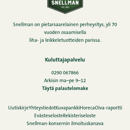
Snellman on pietarsaarelainen perheyritys, yli 70
vuoden osaamisella
liha- ja leikkeletuotteiden parissa.
Kuluttajapalvelu
0290 067866
Arkisin ma–pe 9–12
Täytä palautelomake
Uutiskirje
Yhteystiedot
Kuvapankki
Horeca
Oiva-raportti
Evästeseloste
Rekisteriseloste
Snellman-konsernin ilmoituskanava