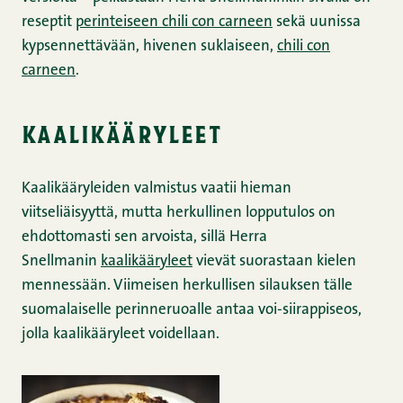
reseptit
perinteiseen chili con carneen
sekä uunissa
kypsennettävään, hivenen suklaiseen,
chili con
carneen
.
kaalikääryleet
Kaalikääryleiden valmistus vaatii hieman
viitseliäisyyttä, mutta herkullinen lopputulos on
ehdottomasti sen arvoista, sillä Herra
Snellmanin
kaalikääryleet
vievät suorastaan kielen
mennessään. Viimeisen herkullisen silauksen tälle
suomalaiselle perinneruoalle antaa voi-siirappiseos,
jolla kaalikääryleet voidellaan.