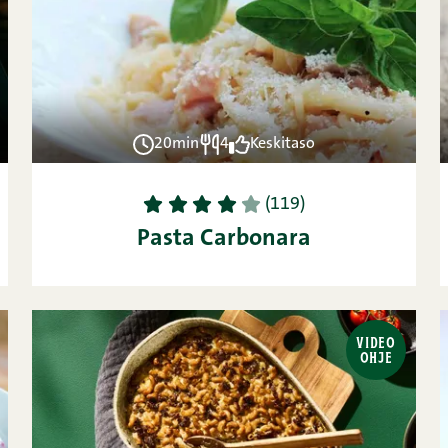
20min
4
Keskitaso
1
2
3
4
5
(119)
Pasta Carbonara
VIDEO
OHJE