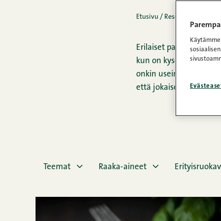
Etusivu
/
Reseptit
/
Pastaruo
Parempaa
Käytämme e
Erilaiset pastakastikkee
sosiaalisen
sivustoamm
kun on kyse helposti m
onkin usein jonkinlaine
Evästease
että jokaiselle löytyy t
Teemat
Raaka-aineet
Erityisruokav