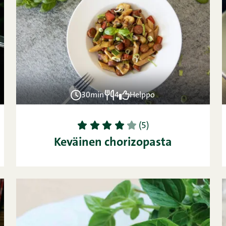
30min
4
Helppo
1
2
3
4
5
(5)
Keväinen chorizopasta