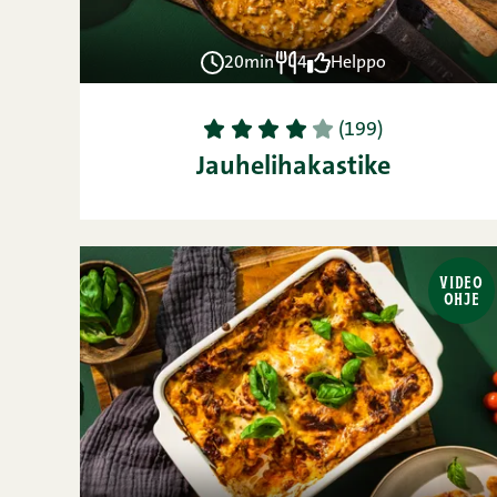
20min
4
Helppo
1
2
3
4
5
(199)
Jauhelihakastike
VIDEO
OHJE