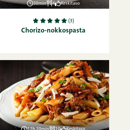
30min
4
Keskitaso
1
2
3
4
5
(3)
Chorizo-nokkospasta
12h 20min
10
Keskitaso