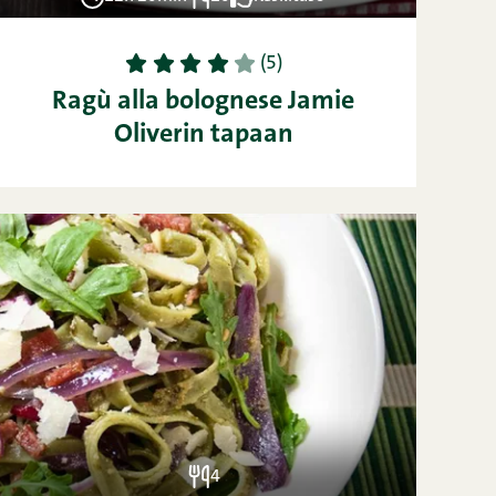
1
2
3
4
5
(5)
Ragù alla bolognese Jamie
Oliverin tapaan
4