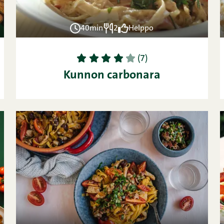
40min
2
Helppo
1
2
3
4
5
(7)
Kunnon carbonara