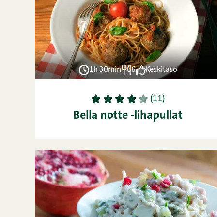
1h 30min
6
Keskitaso
1
2
3
4
5
(11)
Bella notte -lihapullat