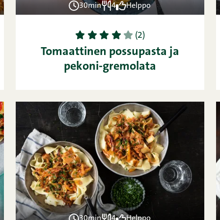
30min
4
Helppo
1
2
3
4
5
(2)
Tomaattinen possupasta ja
pekoni-gremolata
30min
4
Helppo