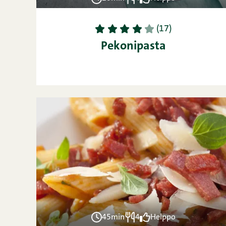
1
2
3
4
5
(17)
Pekonipasta
45min
4
Helppo