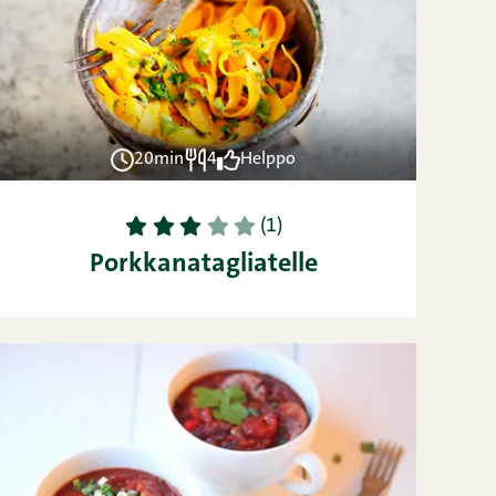
20min
4
Helppo
1
2
3
4
5
(1)
Porkkanatagliatelle