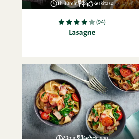
1h 30min
8
Keskitaso
1
2
3
4
5
(94)
Lasagne
20min
4
Helppo