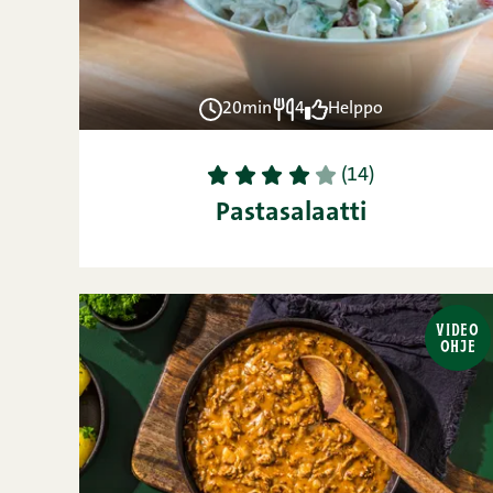
20min
4
Helppo
1
2
3
4
5
(14)
Pastasalaatti
VIDEO
OHJE