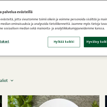
at
/
Sivu 2
 palvelua evästeillä
västeitä, jotta sivustomme toimii oikein ja voimme personoida sisältöä ja main
t ja muut pastaruoat ovat monelle se arjen luottopelastaja. Pa
 median ominaisuuksia ja analysoida tietoliikennettä. Jaamme myös tietoja tava
e sosiaalisen median sekä mainonta- ja analytiikkakumppaneidemme kanssa.
uokattavasta herkusta. Monen vastaus kysymykseen ”Mikä on
n pasta herkullisella pastakastikkeella. Pastaruokia on maailma
tukset
aatusti oma suosikkinsa.
Hylkää kaikki
Hyväksy kaik
aliot