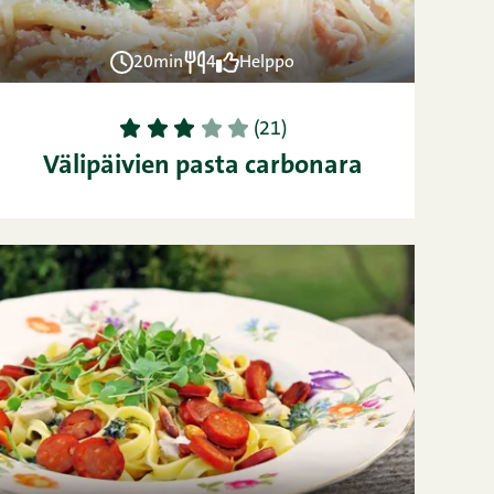
20min
4
Helppo
1
2
3
4
5
(21)
Välipäivien pasta carbonara