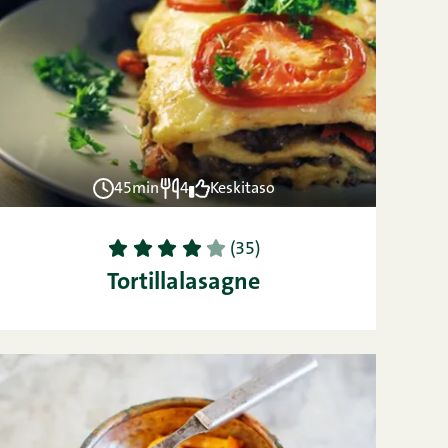
45min
4
Keskitaso
1
2
3
4
5
(35)
Tortillalasagne