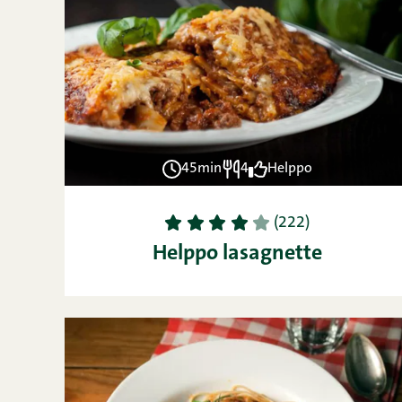
45min
4
Helppo
1
2
3
4
5
(222)
Helppo lasagnette