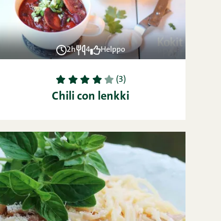
2h
4
Helppo
1
2
3
4
5
(3)
Chili con lenkki