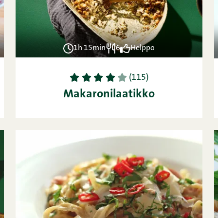
1h 15min
6
Helppo
1
2
3
4
5
(115)
Makaronilaatikko