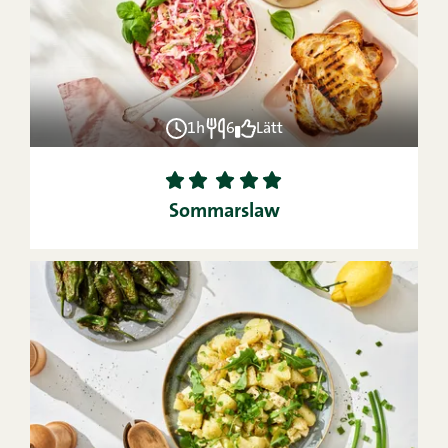
1h
6
Lätt
1
2
3
4
5
Sommarslaw