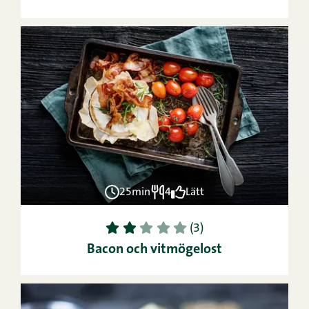
25min
4
Lätt
1
2
3
4
5
(3)
Bacon och vitmögelost