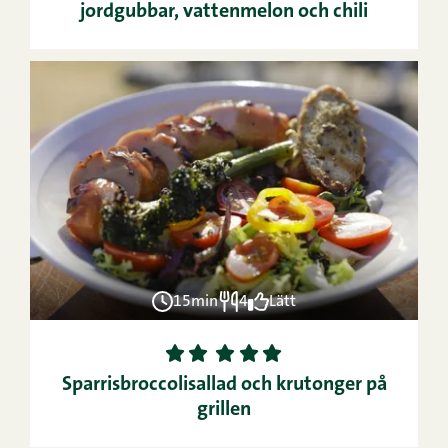
jordgubbar, vattenmelon och chili
15min
4
Lätt
1
2
3
4
5
Sparrisbroccolisallad och krutonger på
grillen