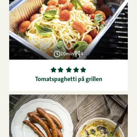
20min
4
1
2
3
4
5
Tomatspaghetti på grillen