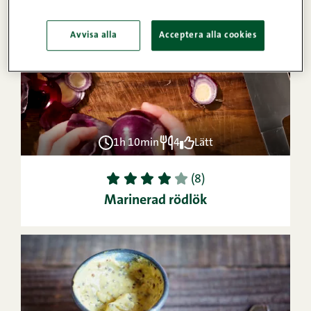
VIDEO
Avvisa alla
Acceptera alla cookies
1h 10min
4
Lätt
1
2
3
4
5
(8)
Marinerad rödlök