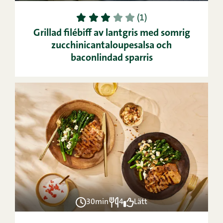
1
2
3
4
5
(1)
Grillad filébiff av lantgris med somrig
zucchinicantaloupesalsa och
baconlindad sparris
30min
4
Lätt