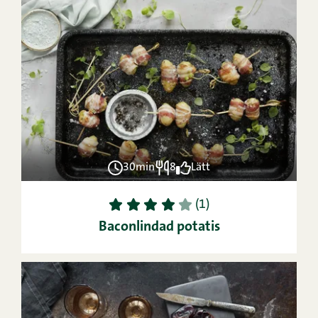
30min
8
Lätt
1
2
3
4
5
(1)
Baconlindad potatis