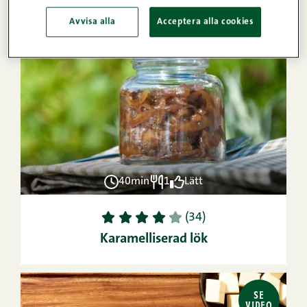
Avvisa alla
Acceptera alla cookies
40min
1
Lätt
1
2
3
4
5
(34)
Karamelliserad lök
SE
VIDEO