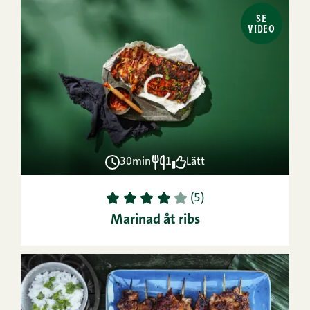
SE
VIDEO
30min
1
Lätt
1
2
3
4
5
(5)
Marinad åt ribs