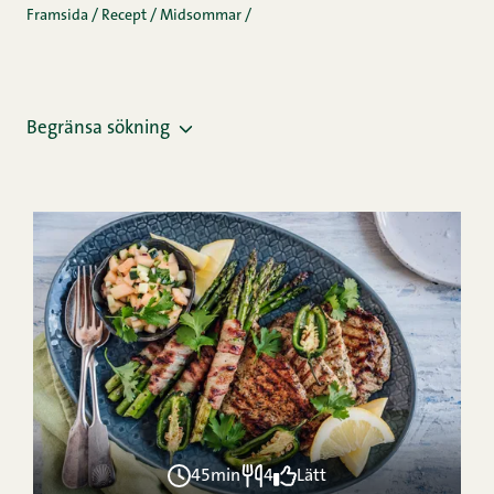
Framsida
/
Recept
/
Midsommar
/
Begränsa sökning
45min
4
Lätt