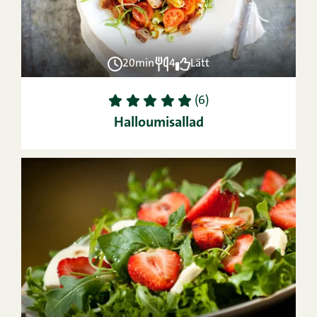
20min
4
Lätt
1
2
3
4
5
(6)
Halloumisallad