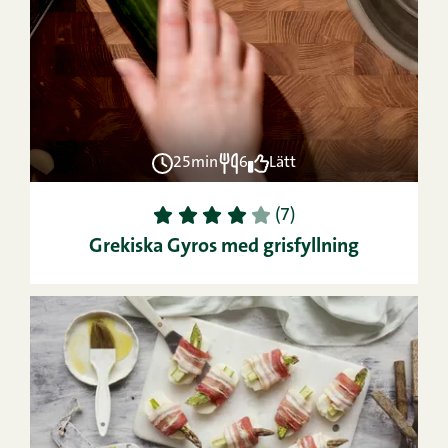
25min
6
Lätt
1
2
3
4
5
(7)
Grekiska Gyros med grisfyllning