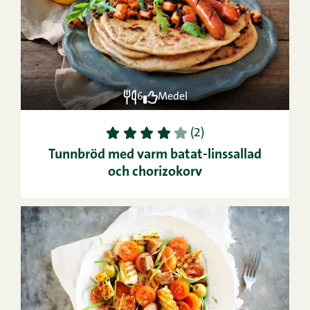
6
Medel
1
2
3
4
5
(2)
Tunnbröd med varm batat-lins­sallad
och chorizo­korv