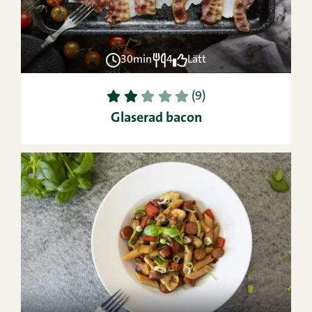
30min
4
Lätt
1
2
3
4
5
(9)
Glaserad bacon