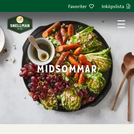
Hoppa till innehållet
Favoriter
Inköpslista
midsommar