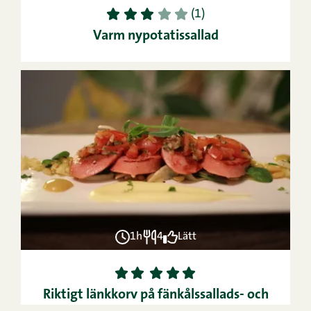
1
2
3
4
5
(1)
Varm nypotatissallad
1h
4
Lätt
1
2
3
4
5
Riktigt länkkorv på fänkålssallads- och