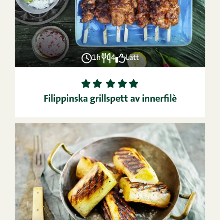
1h
4
Lätt
1
2
3
4
5
Filippinska grillspett av innerfilè