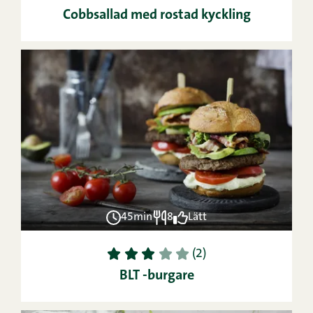
Cobbsallad med rostad kyckling
45min
8
Lätt
1
2
3
4
5
(2)
BLT -burgare