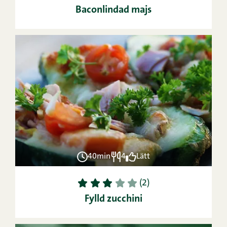
Baconlindad majs
40min
4
Lätt
1
2
3
4
5
(2)
Fylld zucchini