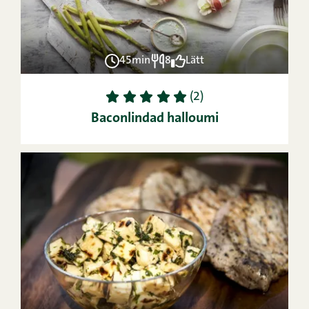
45min
8
Lätt
1
2
3
4
5
(2)
Baconlindad halloumi