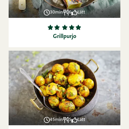
30min
6
Lätt
1
2
3
4
5
Grillpurjo
45min
5
Lätt