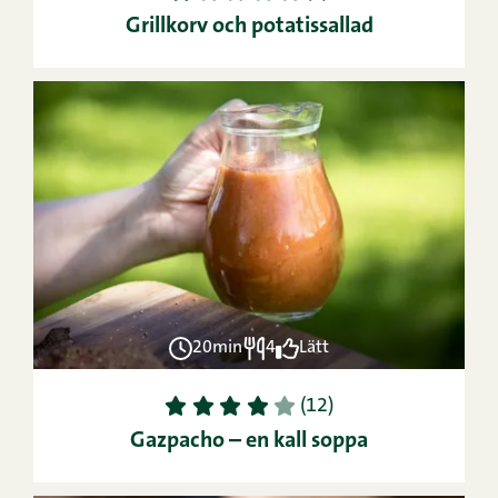
Grillkorv och potatissallad
20min
4
Lätt
1
2
3
4
5
(12)
Gazpacho – en kall soppa