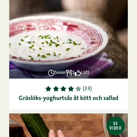
5min
1
Lätt
1
2
3
4
5
(33)
Gräslöks-yoghurtsås åt kött och sallad
SE
VIDEO