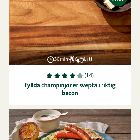
30min
6
Lätt
1
2
3
4
5
(14)
Fyllda champinjoner svepta i riktig
bacon