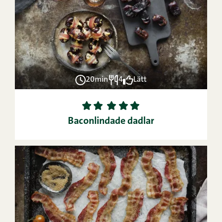
20min
4
Lätt
1
2
3
4
5
Baconlindade dadlar