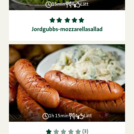
15min
4
Lätt
1
2
3
4
5
Jordgubbs-mozzarellasallad
1h 15min
4
Lätt
1
2
3
4
5
(3)