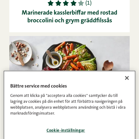
1
2
3
4
5
(1)
Marinerade kasslerbiffar med rostad
broccolini och grym gräddfilssås
Bättre service med cookies
Genom att klicka på "acceptera alla cookies" samtycker du till
20min
3
Lätt
lagring av cookies på din enhet för att förbättra navigeringen på
webbplatsen, analysera webbplatsens användning och bistå i våra
1
2
3
4
5
(1)
marknadsföringsinsatser.
Varm grillsallad med vindruvor och
Chorizo
Cookie-inställningar