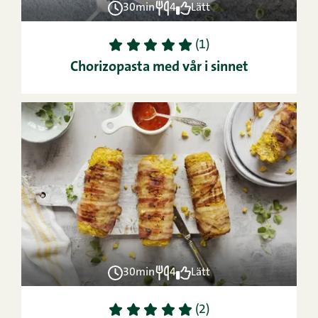
30min
4
Lätt
1
2
3
4
5
(1)
Chorizopasta med vår i sinnet
30min
4
Lätt
1
2
3
4
5
(2)