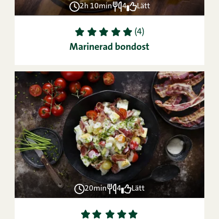
2h 10min
4
Lätt
1
2
3
4
5
(4)
Marinerad bondost
20min
4
Lätt
1
2
3
4
5