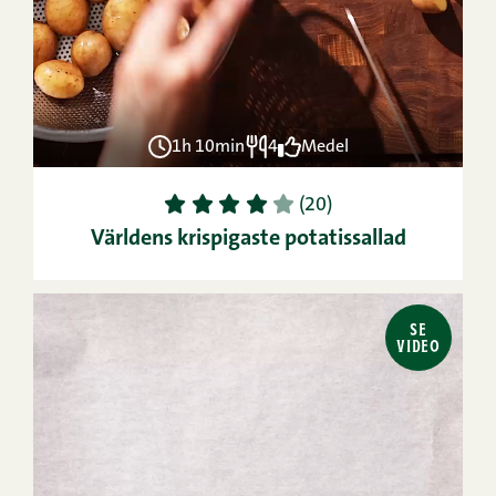
1h 10min
4
Medel
1
2
3
4
5
(20)
Världens krispigaste potatissallad
SE
VIDEO