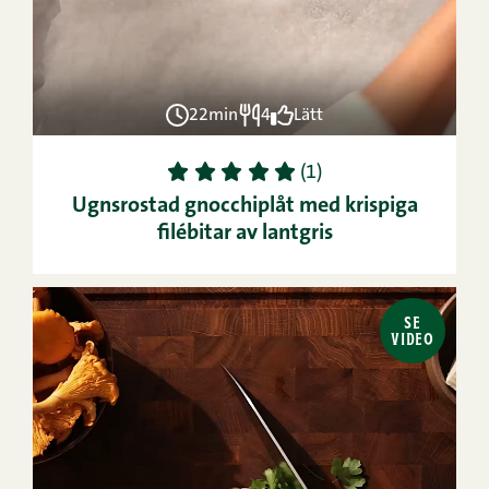
22min
4
Lätt
1
2
3
4
5
(1)
Ugnsrostad gnocchiplåt med krispiga
filébitar av lantgris
SE
VIDEO