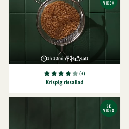
VIDEO
1h 10min
4
Lätt
1
2
3
4
5
(3)
Krispig rissallad
SE
VIDEO