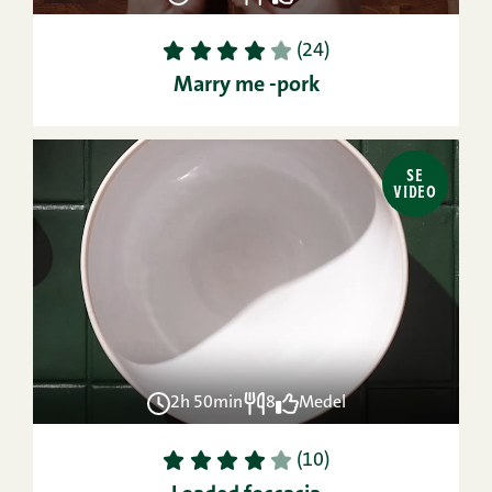
1
2
3
4
5
(24)
Marry me -pork
SE
VIDEO
2h 50min
8
Medel
1
2
3
4
5
(10)