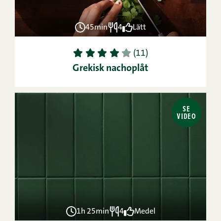
45min
4
Lätt
1
2
3
4
5
(11)
Grekisk nachoplåt
SE
VIDEO
1h 25min
4
Medel