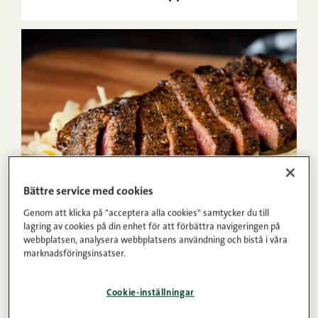
Bättre service med cookies
20min
4
Lätt
Genom att klicka på "acceptera alla cookies" samtycker du till
lagring av cookies på din enhet för att förbättra navigeringen på
1
2
3
4
5
(93)
webbplatsen, analysera webbplatsens användning och bistå i våra
marknadsföringsinsatser.
Nöt ytterfilé och stekt kål
Cookie-inställningar