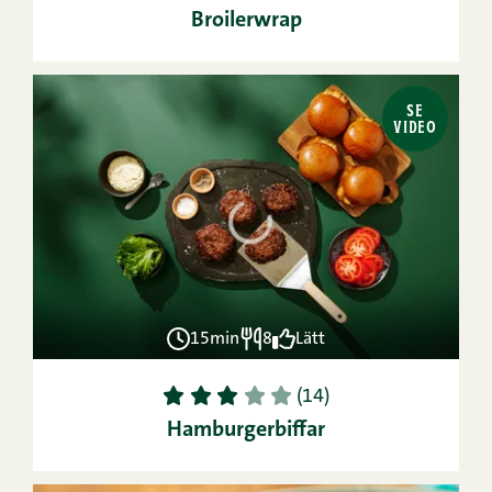
Broilerwrap
SE
VIDEO
15min
8
Lätt
1
2
3
4
5
(14)
Hamburgerbiffar