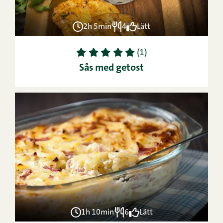
2h 5min
4
Lätt
1
2
3
4
5
(1)
Sås med getost
1h 10min
6
Lätt