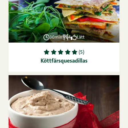
30min
4
Lätt
1
2
3
4
5
(5)
Köttfärsquesadillas