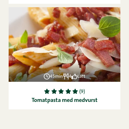
45min
4
Lätt
1
2
3
4
5
(9)
Tomatpasta med medvurst