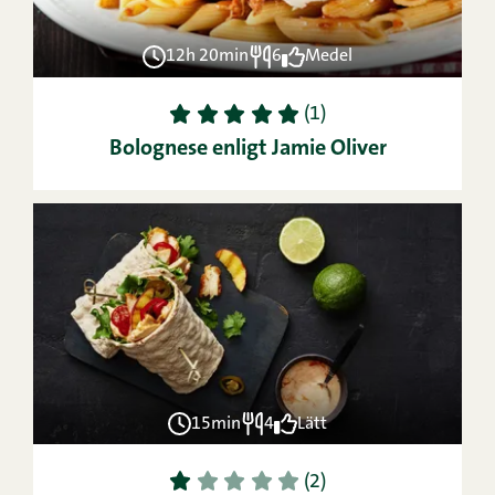
12h 20min
6
Medel
1
2
3
4
5
(1)
Bolognese enligt Jamie Oliver
15min
4
Lätt
1
2
3
4
5
(2)