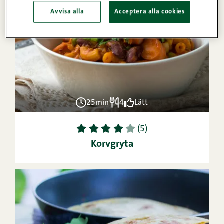
Avvisa alla
Acceptera alla cookies
25min
4
Lätt
1
2
3
4
5
(5)
Korvgryta