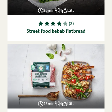
25min
4
Lätt
1
2
3
4
5
(2)
Street food kebab flatbread
45min
4
Lätt