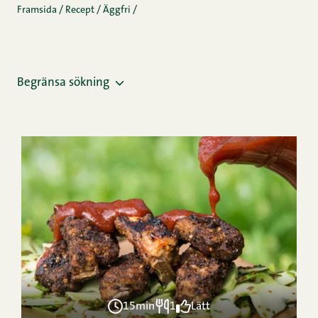
Framsida
/
Recept
/
Äggfri
/
Begränsa sökning
15min
1
Lätt