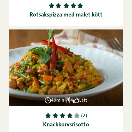
1
2
3
4
5
Rotsakspizza med malet kött
40min
4
Lätt
1
2
3
4
5
(2)
Knackkorvsrisotto