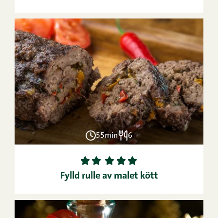
55min
6
1
2
3
4
5
Fylld rulle av malet kött