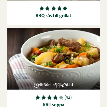
1
2
3
4
5
BBQ sås till grillat
4h 30min
6
Lätt
1
2
3
4
5
(42)
Köttsoppa