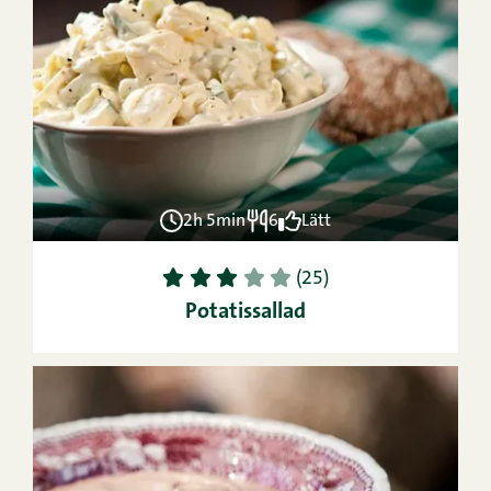
2h 5min
6
Lätt
1
2
3
4
5
(25)
Potatissallad