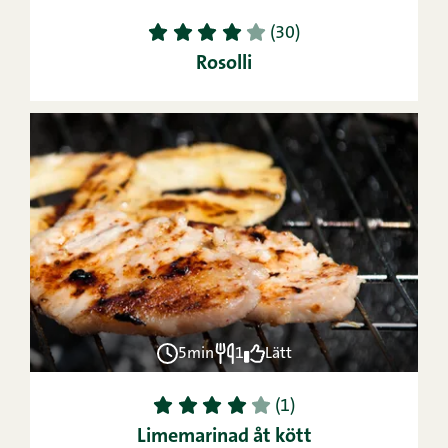
1
2
3
4
5
(30)
Rosolli
5min
1
Lätt
1
2
3
4
5
(1)
Limemarinad åt kött