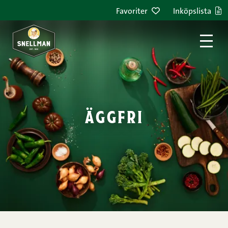
Hoppa till innehållet
Favoriter
Inköpslista
äggfri