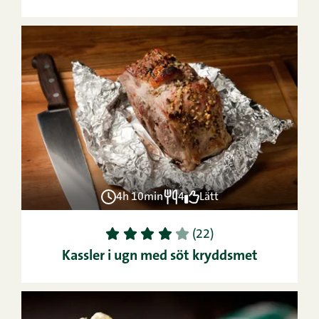
4h 10min
4
Lätt
1
2
3
4
5
(22)
Kassler i ugn med söt kryddsmet