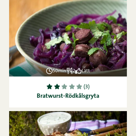
50min
2
Lätt
1
2
3
4
5
(3)
Bratwurst-Rödkålsgryta