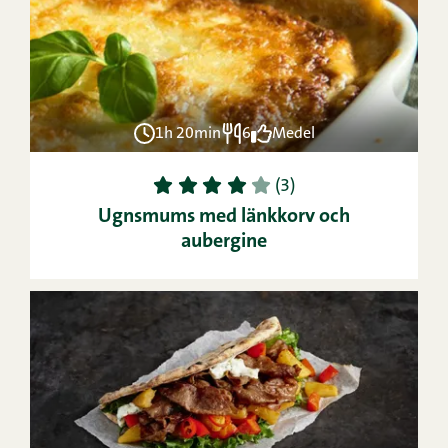
1h 20min
6
Medel
1
2
3
4
5
(3)
Ugnsmums med länkkorv och
aubergine