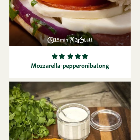
15min
2
Lätt
1
2
3
4
5
Mozzarella-pepperonibatong