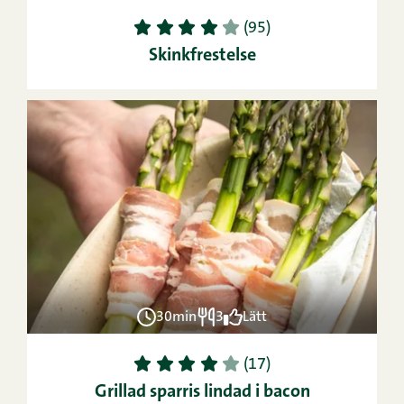
1
2
3
4
5
(95)
Skinkfrestelse
30min
3
Lätt
1
2
3
4
5
(17)
Grillad sparris lindad i bacon