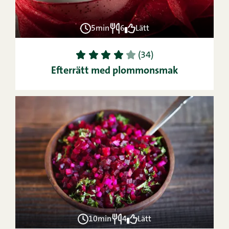
5min
6
Lätt
1
2
3
4
5
(34)
Efterrätt med plommonsmak
10min
4
Lätt