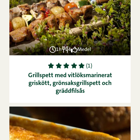
1h
4
Medel
1
2
3
4
5
(1)
Grillspett med vitlöksmarinerat
griskött, grönsaksgrillspett och
gräddfilsås