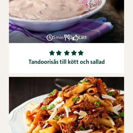
5min
1
Lätt
1
2
3
4
5
Tandoorisås till kött och sallad