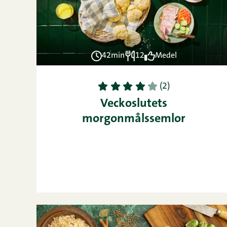
42min
12
Medel
1
2
3
4
5
(2)
Veckoslutets
morgonmålssemlor