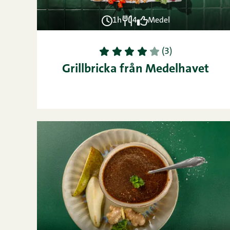
1h
4
Medel
1
2
3
4
5
(3)
Grillbricka från Medelhavet