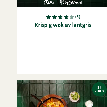
30min
6
Medel
1
2
3
4
5
(5)
Krispig wok av lantgris
SE
VIDEO