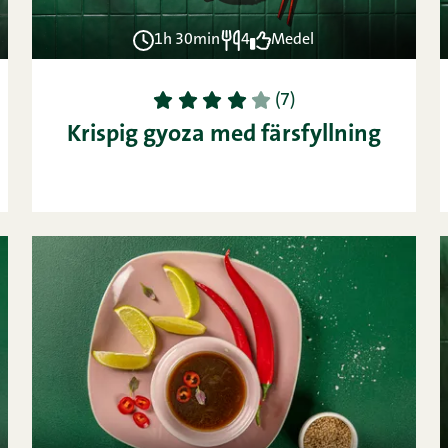
1h 30min
4
Medel
1
2
3
4
5
(7)
Krispig gyoza med färsfyllning