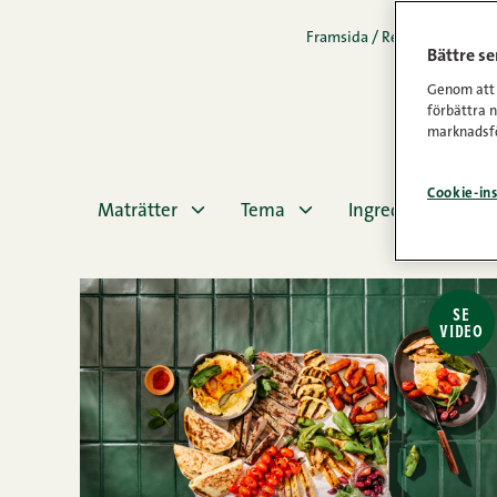
Framsida
/
Recept
/
Mjölkfri
Bättre s
Genom att k
förbättra 
marknadsfö
Cookie-ins
Maträtter
Tema
Ingredienser
SE
VIDEO