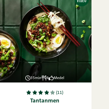
VIDEO
35min
4
Medel
1
2
3
4
5
(11)
Tantanmen