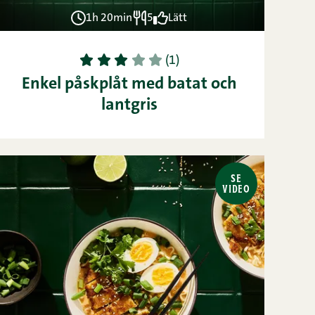
1h 20min
5
Lätt
1
2
3
4
5
(1)
Enkel påskplåt med batat och
lantgris
SE
VIDEO