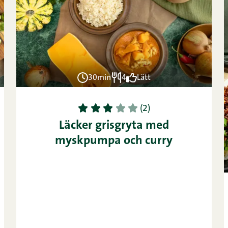
30min
4
Lätt
1
2
3
4
5
(2)
Läcker grisgryta med
myskpumpa och curry