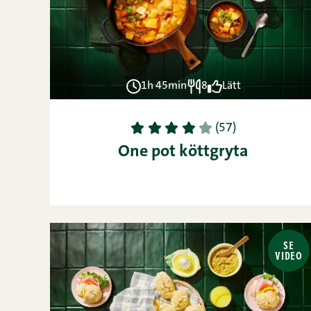
1h 45min
8
Lätt
1
2
3
4
5
(57)
One pot köttgryta
SE
VIDEO