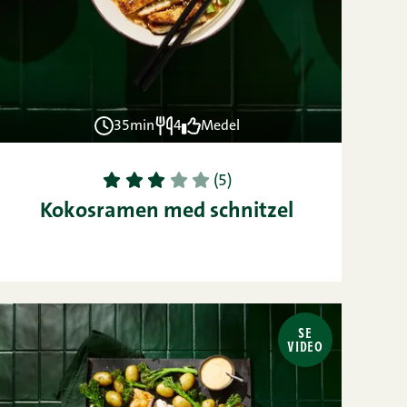
35min
4
Medel
1
2
3
4
5
(5)
Kokosramen med schnitzel
SE
VIDEO