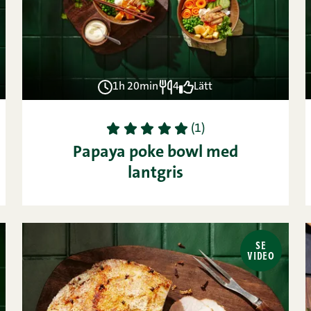
1h 20min
4
Lätt
1
2
3
4
5
(1)
Papaya poke bowl med
lantgris
SE
VIDEO