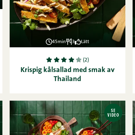
45min
3
Lätt
1
2
3
4
5
(2)
Krispig kålsallad med smak av
Thailand
SE
VIDEO