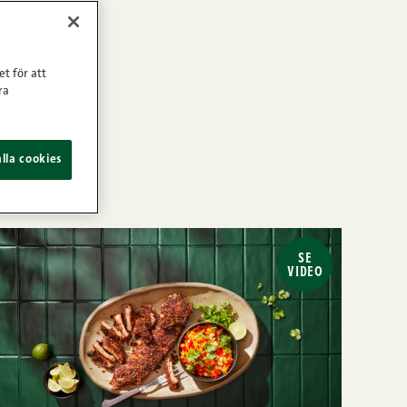
et för att
ra
lla cookies
SE
VIDEO