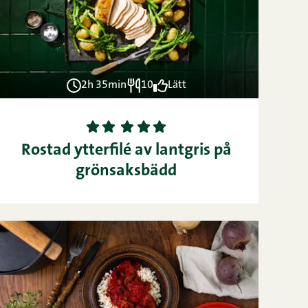
2h 35min
10
Lätt
1
2
3
4
5
Rostad ytterfilé av lantgris på
grönsaksbädd