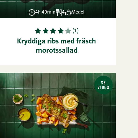
4h 40min
4
Medel
1
2
3
4
5
(1)
Kryddiga ribs med fräsch
morotssallad
SE
VIDEO