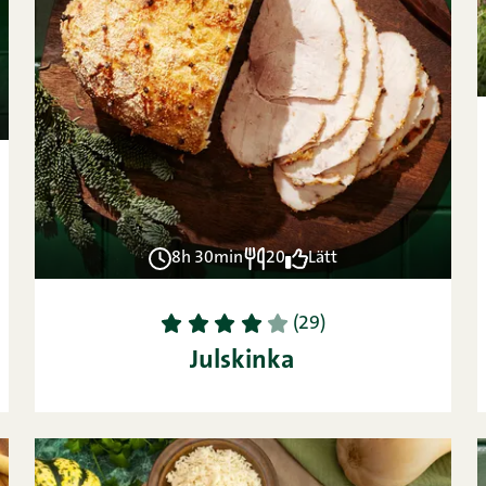
8h 30min
20
Lätt
1
2
3
4
5
(29)
Julskinka