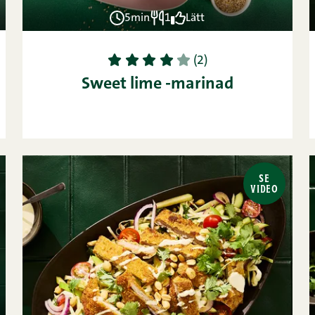
5min
1
Lätt
1
2
3
4
5
(2)
Sweet lime -marinad
SE
VIDEO