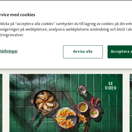
/
Sida 2
ervice med cookies
licka på "acceptera alla cookies" samtycker du till lagring av cookies på din enh
navigeringen på webbplatsen, analysera webbplatsens användning och bistå i vå
ringsinsatser.
tällningar
Avvisa alla
Acceptera a
SE
VIDEO