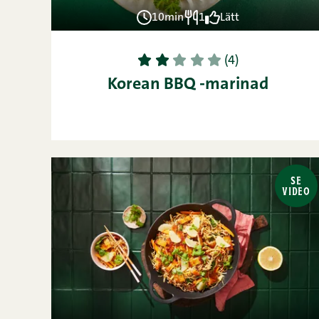
10min
1
Lätt
1
2
3
4
5
(4)
Korean BBQ -marinad
SE
VIDEO