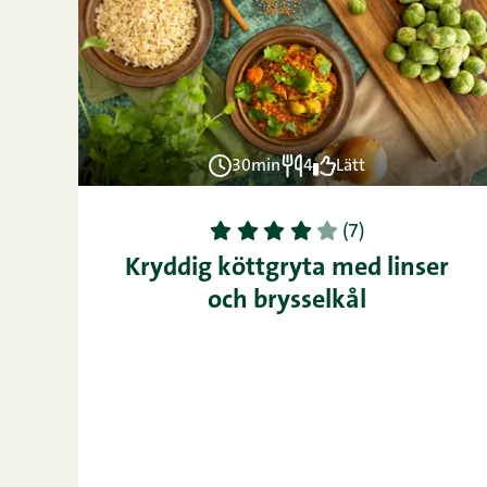
30min
4
Lätt
1
2
3
4
5
(7)
Kryddig köttgryta med linser
och brysselkål