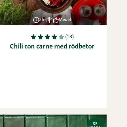
2h
4
Medel
1
2
3
4
5
(13)
Chili con carne med rödbetor
SE