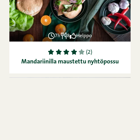
7h
8
Helppo
1
2
3
4
5
(2)
Mandariinilla maustettu nyhtöpossu
20min
4
Helppo