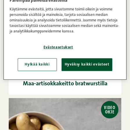
Parempaa palvelua evästeillä
OHJE
Käytämme evästeitä, jotta sivustomme toimii oikein ja voimme
personoida sisältöä ja mainoksia, tarjota sosiaalisen median
ominaisuuksia ja analysoida tietoliikennettä. Jaamme myös tietoja
tavastasi käyttää sivustoamme sosiaalisen median sekä mainonta-
ja analytiikkakumppaneidemme kanssa.
Evästeasetukset
40min
5
Helppo
Hylkää kaikki
Hyväksy kaikki evästeet
1
2
3
4
5
(12)
Maa-artisokkakeitto bratwurstilla
VIDEO
OHJE