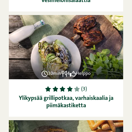
vesimelonisalaattia
30min
4
Helppo
1
2
3
4
5
(3)
Ylikypsää grillipotkaa, varhaiskaalia ja
piimäkastiketta