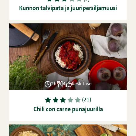
Kunnon talvipata ja juuripersiljamuusi
2h
4
Keskitaso
1
2
3
4
5
(21)
Chili con carne punajuurilla