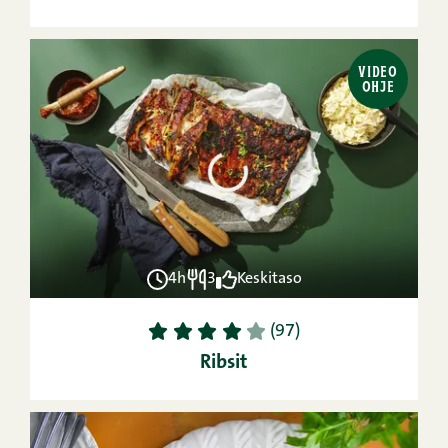
VIDEO
OHJE
4h
3
Keskitaso
1
2
3
4
5
(97)
Ribsit