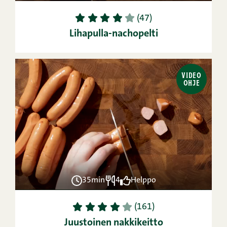
1
2
3
4
5
(47)
Lihapulla-nachopelti
VIDEO
OHJE
35min
4
Helppo
1
2
3
4
5
(161)
Juustoinen nakkikeitto