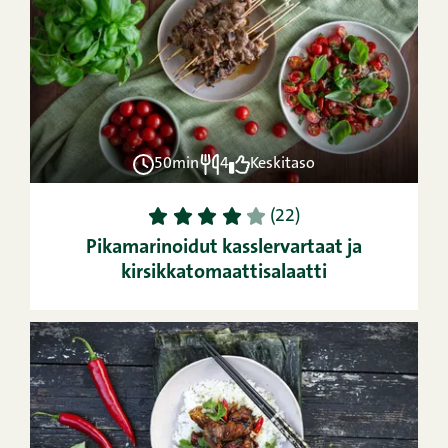
50min
4
Keskitaso
1
2
3
4
5
(22)
Pikamarinoidut kasslervartaat ja
kirsikkatomaattisalaatti