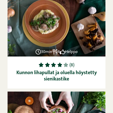
30min
4
Helppo
1
2
3
4
5
(8)
Kunnon lihapullat ja oluella höystetty
sienikastike