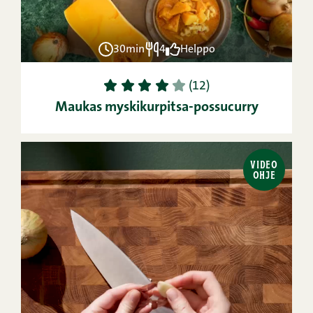
30min
4
Helppo
1
2
3
4
5
(12)
Maukas myskikurpitsa-possucurry
VIDEO
OHJE