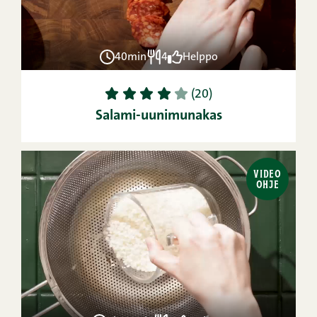
40min
4
Helppo
1
2
3
4
5
(20)
Salami-uunimunakas
VIDEO
OHJE