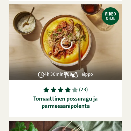
VIDEO
OHJE
4h 30min
8
Helppo
1
2
3
4
5
(23)
Tomaattinen possuragu ja
parmesaanipolenta