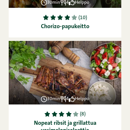
30min
4
Helppo
1
2
3
4
5
(10)
Chorizo-papukeitto
30min
4
Helppo
1
2
3
4
5
(8)
Nopeat ribsit ja grillattua