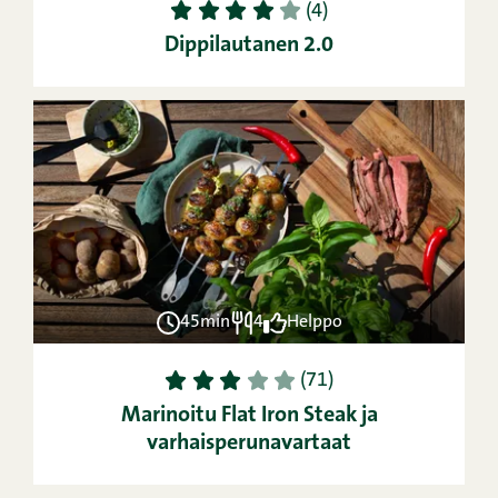
1
2
3
4
5
(4)
Dippilautanen 2.0
45min
4
Helppo
1
2
3
4
5
(71)
Marinoitu Flat Iron Steak ja
varhaisperunavartaat