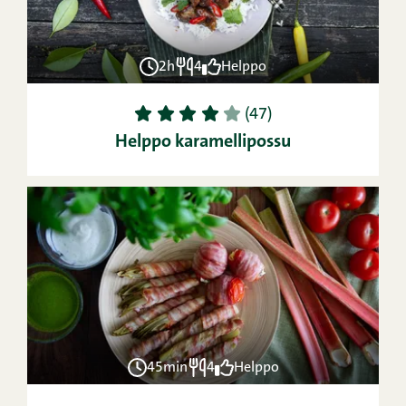
2h
4
Helppo
1
2
3
4
5
(47)
Helppo karamellipossu
45min
4
Helppo