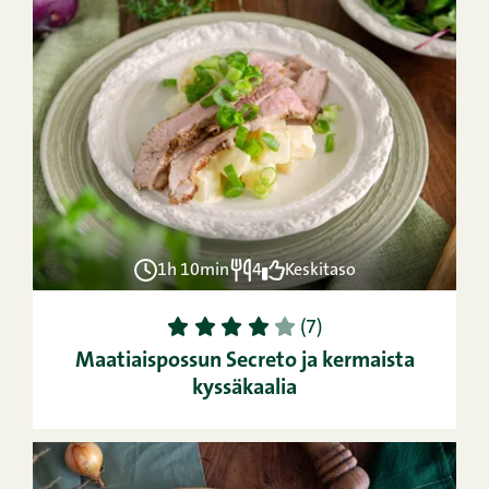
1h 10min
4
Keskitaso
1
2
3
4
5
(7)
Maatiaispossun Secreto ja kermaista
kyssäkaalia