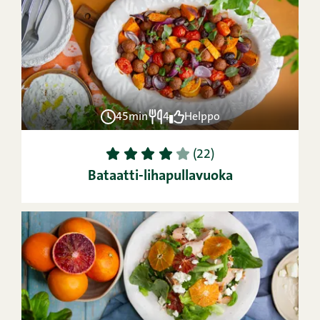
45min
4
Helppo
1
2
3
4
5
(22)
Bataatti-lihapullavuoka