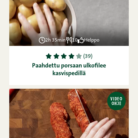
2h 35min
10
Helppo
1
2
3
4
5
(39)
Paahdettu porsaan ulkofilee
kasvispedillä
VIDEO
OHJE