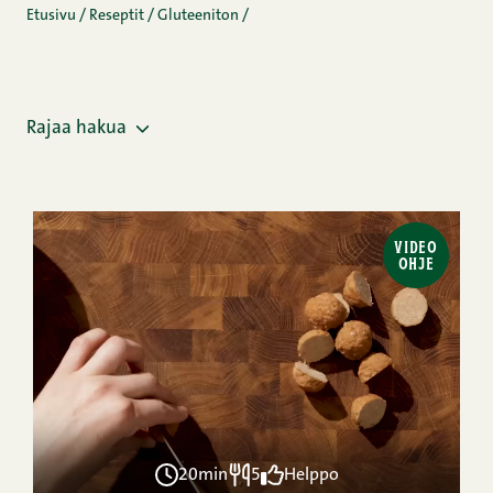
Etusivu
/
Reseptit
/
Gluteeniton
/
Rajaa hakua
VIDEO
OHJE
20min
5
Helppo