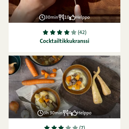
30min
10
Helppo
1
2
3
4
5
(42)
Cocktailtikkukranssi
3h 30min
4
Helppo
1
2
3
4
5
(7)