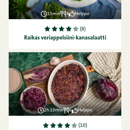
15min
4
Helppo
1
2
3
4
5
(8)
Raikas veriappelsiini-kanasalaatti
2h 10min
6
Helppo
1
2
3
4
5
(10)