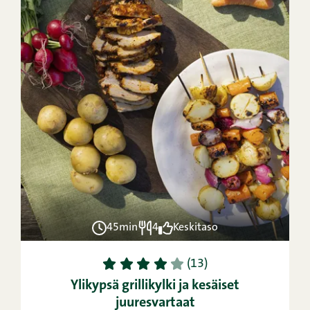
45min
4
Keskitaso
1
2
3
4
5
(13)
Ylikypsä grillikylki ja kesäiset
juuresvartaat