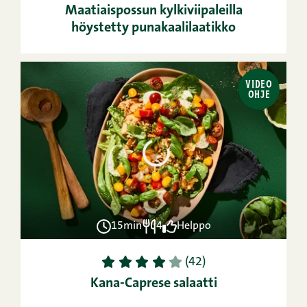
Maatiaispossun kylkiviipaleilla
höystetty punakaalilaatikko
VIDEO
OHJE
15min
4
Helppo
1
2
3
4
5
(42)
Kana-Caprese salaatti