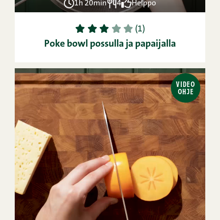
1h 20min
4
Helppo
1
2
3
4
5
(1)
Poke bowl possulla ja papaijalla
VIDEO
OHJE