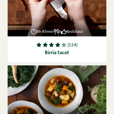
8h 45min
6
Keskitaso
1
2
3
4
5
(124)
Birria tacot