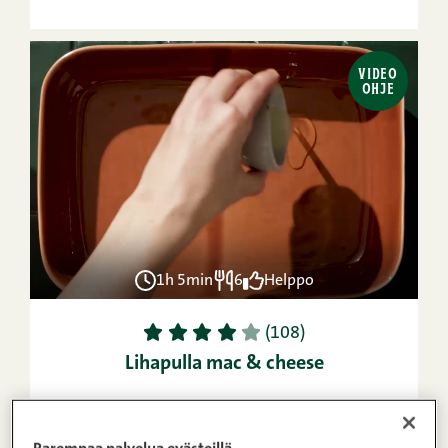
VIDEO
OHJE
1h 5min
6
Helppo
1
2
3
4
5
(108)
Lihapulla mac & cheese
VIDEO