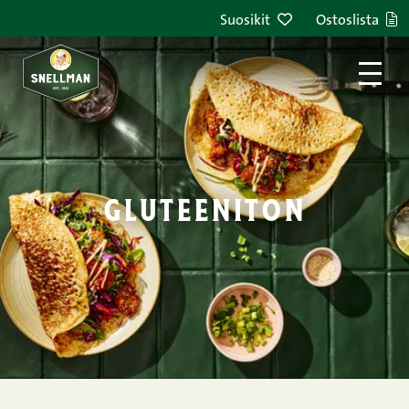
Siirry sisältöön
Suosikit
Ostoslista
gluteeniton