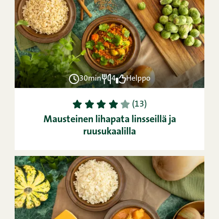
30min
4
Helppo
1
2
3
4
5
(13)
Mausteinen lihapata linsseillä ja
ruusukaalilla