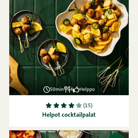
50min
4
Helppo
1
2
3
4
5
(15)
Helpot cocktailpalat