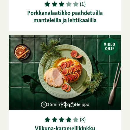
1
2
3
4
5
(1)
Porkkanalaatikko paahdetuilla
manteleilla ja lehtikaalilla
VIDEO
OHJE
15min
8
Helppo
1
2
3
4
5
(8)
Viikuna-karamellikinkku