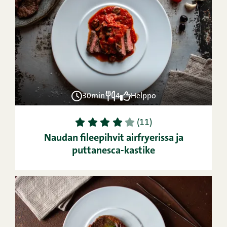
30min
4
Helppo
1
2
3
4
5
(11)
Naudan fileepihvit airfryerissa ja
puttanesca-kastike