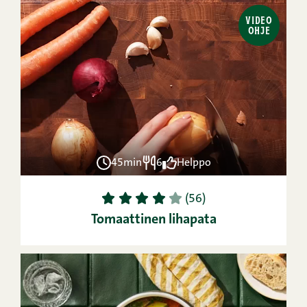
VIDEO
OHJE
45min
6
Helppo
1
2
3
4
5
(56)
Tomaattinen lihapata