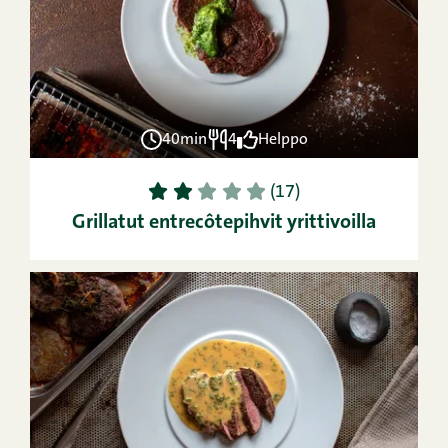
40min
4
Helppo
1
2
3
4
5
(17)
Grillatut entrecôtepihvit yrittivoilla