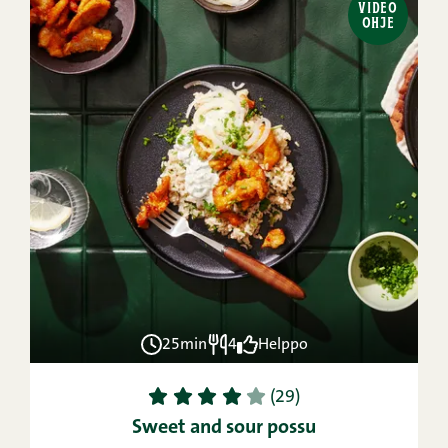
VIDEO
OHJE
25min
4
Helppo
1
2
3
4
5
(29)
Sweet and sour possu