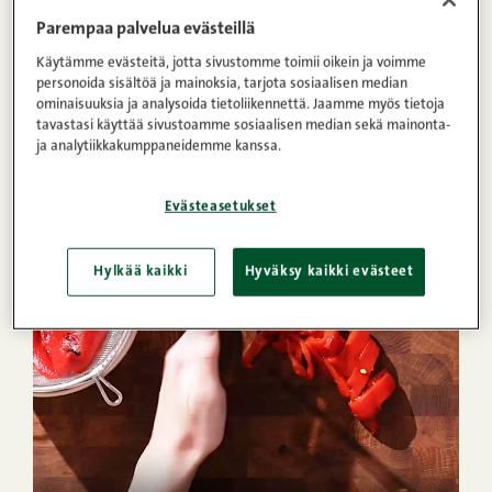
Parempaa palvelua evästeillä
Käytämme evästeitä, jotta sivustomme toimii oikein ja voimme
personoida sisältöä ja mainoksia, tarjota sosiaalisen median
50min
6
Helppo
ominaisuuksia ja analysoida tietoliikennettä. Jaamme myös tietoja
tavastasi käyttää sivustoamme sosiaalisen median sekä mainonta-
ja analytiikkakumppaneidemme kanssa.
1
2
3
4
5
(12)
BBQ-lankku ja cowboy butter
Evästeasetukset
Hylkää kaikki
Hyväksy kaikki evästeet
VIDEO
OHJE