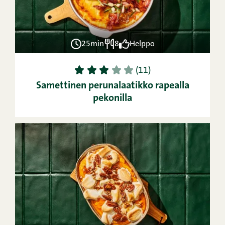
25min
8
Helppo
1
2
3
4
5
(11)
Samettinen perunalaatikko rapealla
pekonilla