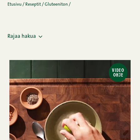
Etusivu
/
Reseptit
/
Gluteeniton
/
Rajaa hakua
VIDEO
OHJE