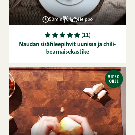
50min
4
Helppo
1
2
3
4
5
(11)
Naudan sisäfileepihvit uunissa ja chili-
bearnaisekastike
VIDEO
OHJE