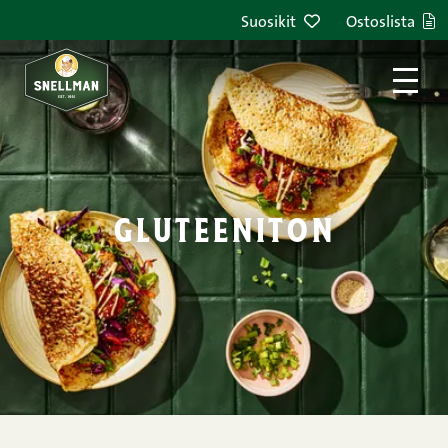
Siirry sisältöön
Suosikit
Ostoslista
gluteeniton