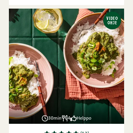
VIDEO
OHJE
30min
4
Helppo