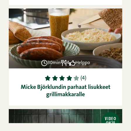
30min
4
Helppo
1
2
3
4
5
(4)
Micke Björklundin parhaat lisukkeet
grillimakkaralle
VIDEO
OHJE