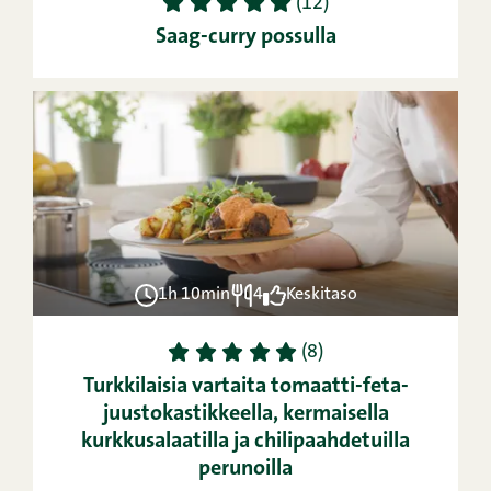
1
2
3
4
5
(12)
Saag-curry possulla
1h 10min
4
Keskitaso
1
2
3
4
5
(8)
Turkkilaisia vartaita tomaatti-feta-
juustokastikkeella, kermaisella
kurkkusalaatilla ja chilipaahdetuilla
perunoilla