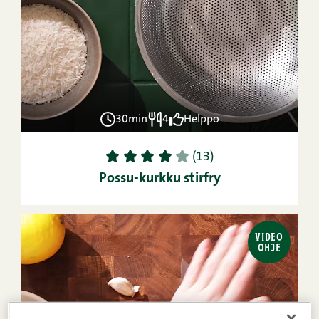
30min
4
Helppo
1
2
3
4
5
(13)
Possu-kurkku stirfry
VIDEO
OHJE