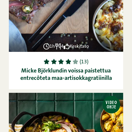
1h
4
Keskitaso
1
2
3
4
5
(13)
Micke Björklundin voissa paistettua
entrecôteta maa-artisokkagratiinilla
VIDEO
OHJE