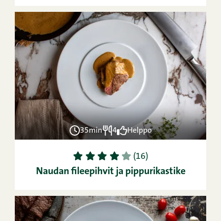
35min
4
Helppo
1
2
3
4
5
(16)
Naudan fileepihvit ja pippurikastike