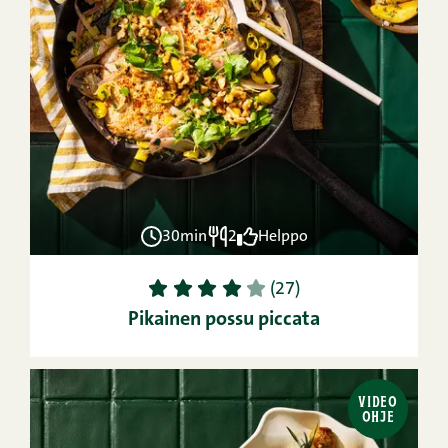
30min
2
Helppo
1
2
3
4
5
(27)
Pikainen possu piccata
VIDEO
OHJE