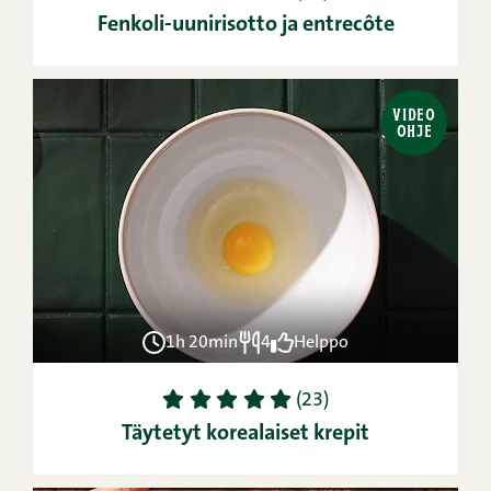
Fenkoli-uunirisotto ja entrecôte
VIDEO
OHJE
1h 20min
4
Helppo
1
2
3
4
5
(23)
Täytetyt korealaiset krepit