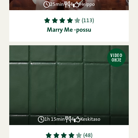
25min
4
Helppo
1
2
3
4
5
(113)
Marry Me -possu
VIDEO
OHJE
1h 15min
4
Keskitaso
1
2
3
4
5
(48)