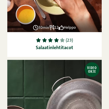
30min
12
Helppo
1
2
3
4
5
(23)
Salaatinlehtitacot
VIDEO
OHJE