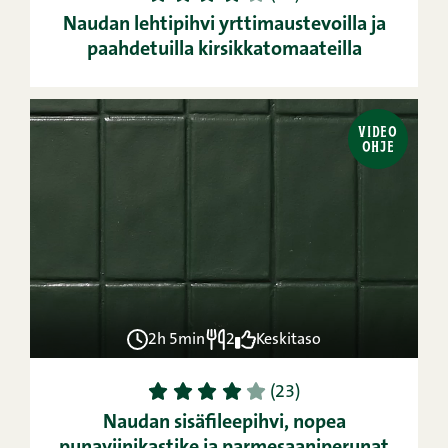
Naudan lehtipihvi yrttimaustevoilla ja
paahdetuilla kirsikkatomaateilla
VIDEO
OHJE
2h 5min
2
Keskitaso
1
2
3
4
5
(23)
Naudan sisäfileepihvi, nopea