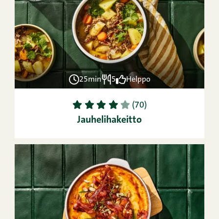
25min
5
Helppo
1
2
3
4
5
(70)
Jauhelihakeitto