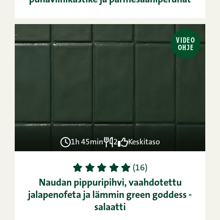
punaviinikastike ja parmesaaniperunat
VIDEO
OHJE
1h 45min
2
Keskitaso
1
2
3
4
5
(16)
Naudan pippuripihvi, vaahdotettu
jalapenofeta ja lämmin green goddess -
salaatti