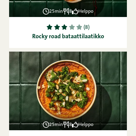
25min
8
Helppo
1
2
3
4
5
(8)
Rocky road bataattilaatikko
25min
8
Helppo