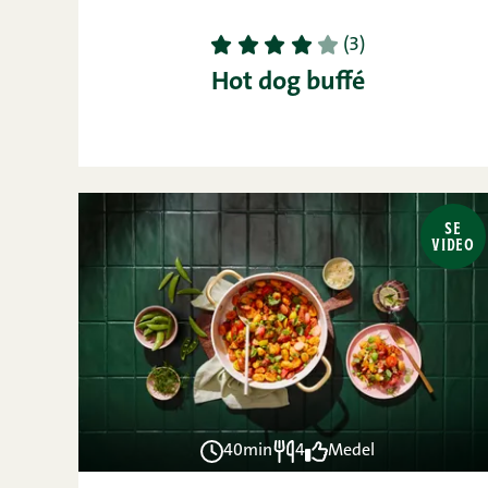
1
2
3
4
5
(3)
Hot dog buffé
SE
VIDEO
40min
4
Medel