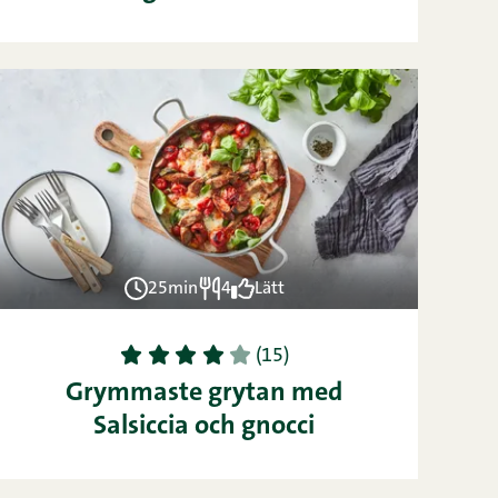
25min
4
Lätt
1
2
3
4
5
(15)
Grymmaste grytan med
Salsiccia och gnocci