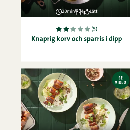
20min
4
Lätt
1
2
3
4
5
(5)
Knaprig korv och sparris i dipp
SE
VIDEO