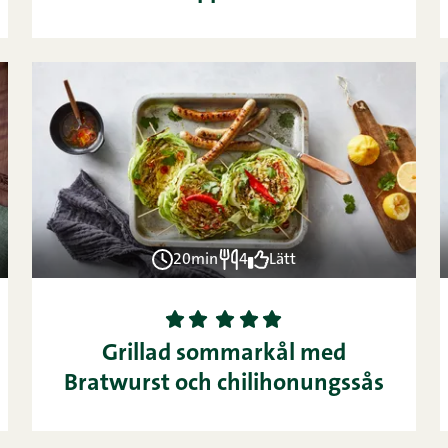
20min
4
Lätt
1
2
3
4
5
Grillad sommarkål med
Bratwurst och chilihonungssås