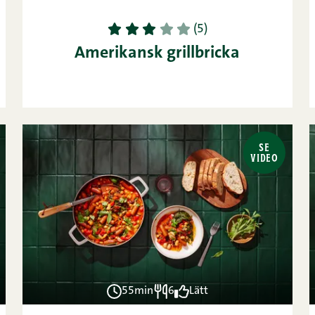
1
2
3
4
5
(5)
Amerikansk grillbricka
SE
VIDEO
55min
6
Lätt