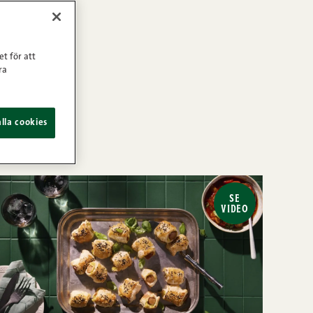
et för att
ra
lla cookies
SE
VIDEO