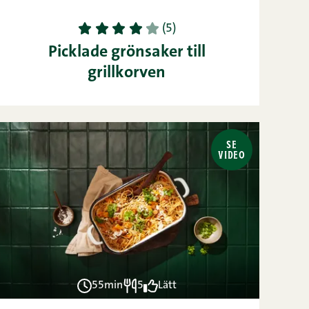
1
2
3
4
5
(5)
Picklade grönsaker till
grillkorven
SE
VIDEO
55min
5
Lätt