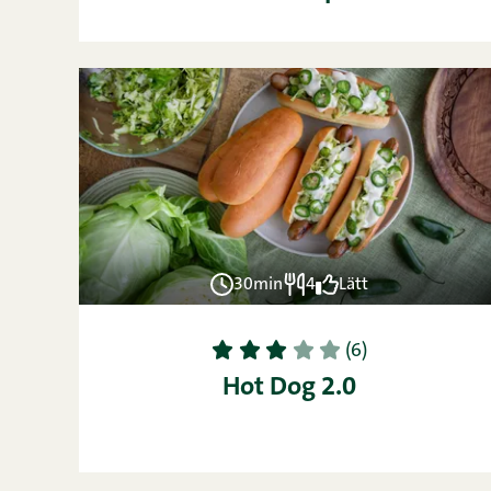
30min
4
Lätt
1
2
3
4
5
(6)
Hot Dog 2.0