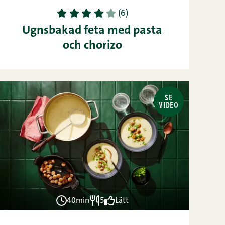
1
2
3
4
5
(6)
Ugnsbakad feta med pasta
och chorizo
SE
VIDEO
40min
5
Lätt