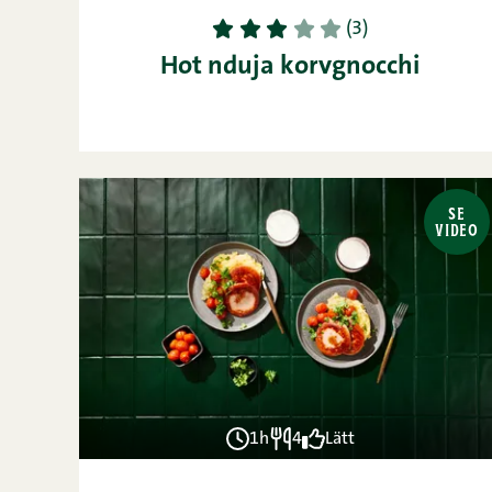
1
2
3
4
5
(3)
Hot nduja korvgnocchi
SE
VIDEO
1h
4
Lätt