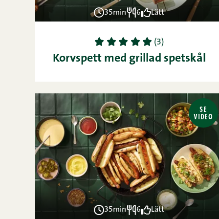
35min
6
Lätt
1
2
3
4
5
(3)
Korvspett med grillad spetskål
SE
VIDEO
35min
6
Lätt