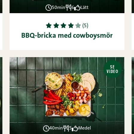
50min
6
Lätt
1
2
3
4
5
(5)
BBQ-bricka med cowboysmör
SE
VIDEO
40min
5
Medel