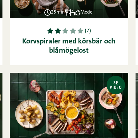
25min
4
Medel
1
2
3
4
5
(7)
Korvspiraler med körsbär och
blåmögelost
SE
VIDEO