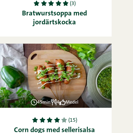
1
2
3
4
5
(3)
Bratwurstsoppa med
jordärtskocka
45min
4
Medel
1
2
3
4
5
(15)
Corn dogs med sellerisalsa