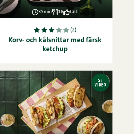
35min
16
Lätt
1
2
3
4
5
(2)
Korv- och kålsnittar med färsk
ketchup
SE
VIDEO