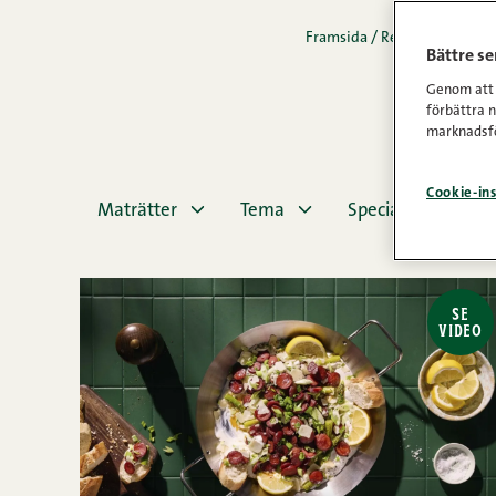
Framsida
/
Recept
/
Korv
Bättre s
Genom att k
förbättra 
marknadsfö
Cookie-ins
Maträtter
Tema
Specialdieter
SE
VIDEO