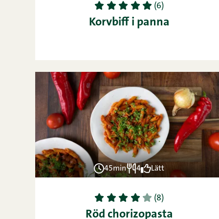
1
2
3
4
5
(6)
Korvbiff i panna
45min
4
Lätt
1
2
3
4
5
(8)
Röd chorizopasta