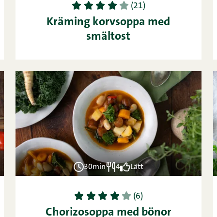
1
2
3
4
5
(21)
Kräming korvsoppa med
smältost
30min
4
Lätt
1
2
3
4
5
(6)
Chorizosoppa med bönor