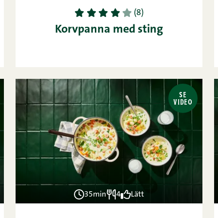
1
2
3
4
5
(8)
Korvpanna med sting
SE
VIDEO
35min
4
Lätt