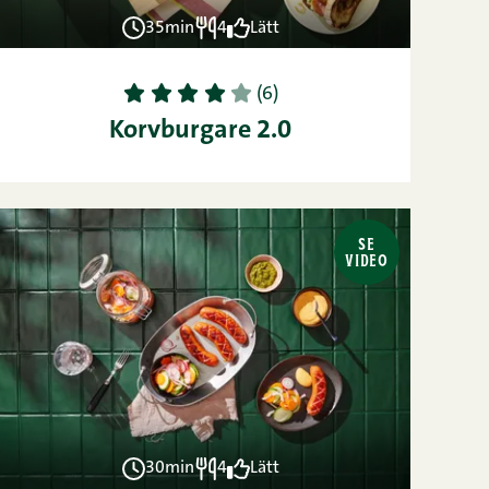
35min
4
Lätt
1
2
3
4
5
(6)
Korvburgare 2.0
SE
VIDEO
30min
4
Lätt