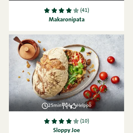
1
2
3
4
5
(41)
Makaronipata
25min
4
Helppo
1
2
3
4
5
(10)
Sloppy Joe