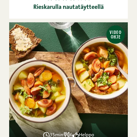
Rieskarulla nautatäytteellä
VIDEO
OHJE
35min
6
Helppo