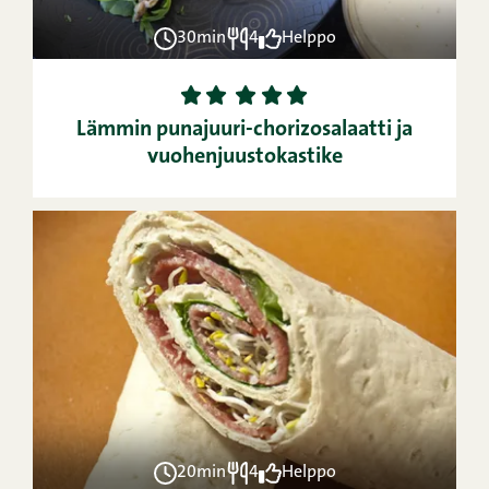
30min
4
Helppo
1
2
3
4
5
Lämmin punajuuri-chorizosalaatti ja
vuohenjuustokastike
20min
4
Helppo