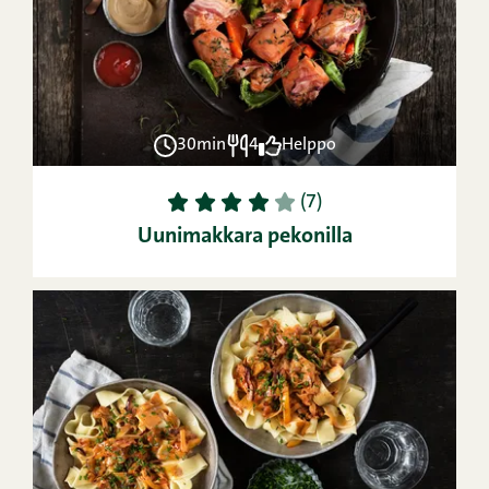
30min
4
Helppo
1
2
3
4
5
(7)
Uunimakkara pekonilla