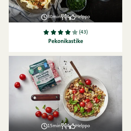
30min
4
Helppo
1
2
3
4
5
(43)
Pekonikastike
15min
4
Helppo