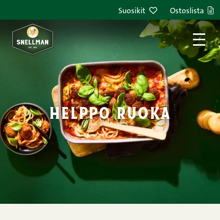
Siirry sisältöön
Suosikit
Ostoslista
helppo ruoka