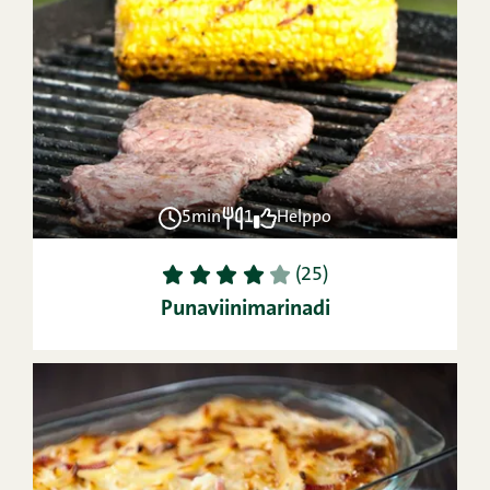
5min
1
Helppo
1
2
3
4
5
(25)
Punaviinimarinadi