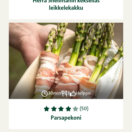
Herra Snellmanin kekseliäs
leikkelekakku
30min
3
Helppo
1
2
3
4
5
(50)
Parsapekoni