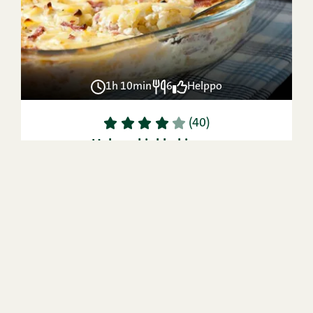
1h 10min
6
Helppo
1
2
3
4
5
(40)
Helppo kinkkukiusaus