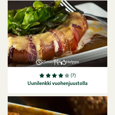
25min
4
Helppo
1
2
3
4
5
(7)
Uunilenkki vuohenjuustolla