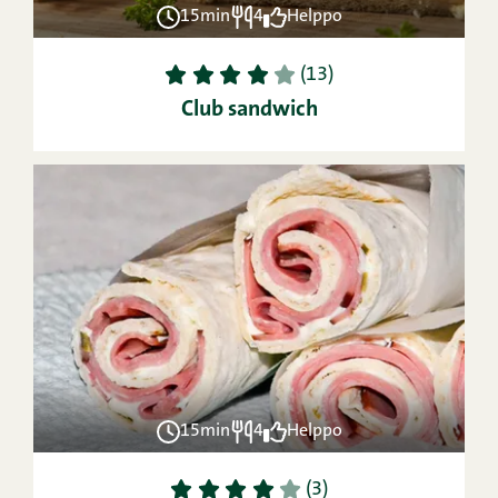
15min
4
Helppo
1
2
3
4
5
(13)
Club sandwich
15min
4
Helppo
1
2
3
4
5
(3)