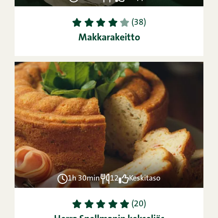
1
2
3
4
5
(38)
Makkarakeitto
1h 30min
12
Keskitaso
1
2
3
4
5
(20)