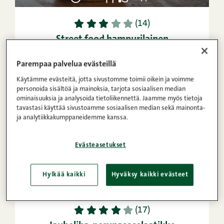
1
2
3
4
5
(14)
Street food hampurilainen
Parempaa palvelua evästeillä
Käytämme evästeitä, jotta sivustomme toimii oikein ja voimme
personoida sisältöä ja mainoksia, tarjota sosiaalisen median
ominaisuuksia ja analysoida tietoliikennettä. Jaamme myös tietoja
tavastasi käyttää sivustoamme sosiaalisen median sekä mainonta-
ja analytiikkakumppaneidemme kanssa.
Evästeasetukset
Hylkää kaikki
Hyväksy kaikki evästeet
45min
6
Helppo
1
2
3
4
5
(17)