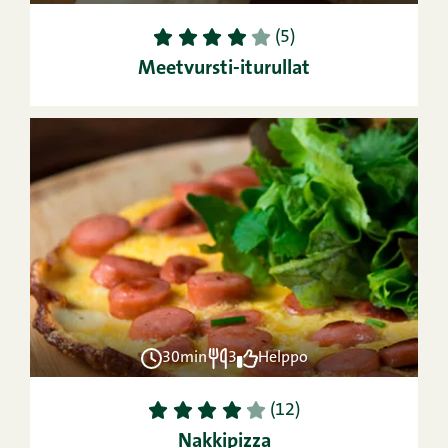
1
2
3
4
5
(5)
Meetvursti-iturullat
30min
3
Helppo
1
2
3
4
5
(12)
Nakkipizza