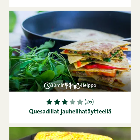
30min
4
Helppo
1
2
3
4
5
(26)
Quesadillat jauhelihatäytteellä