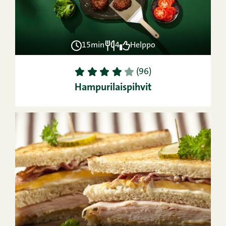
15min
4
Helppo
1
2
3
4
5
(96)
Hampurilaispihvit