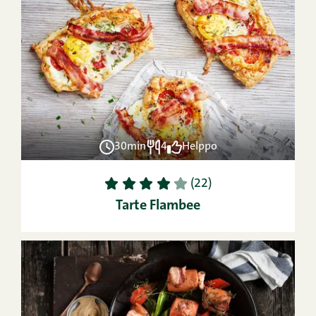
30min
4
Helppo
1
2
3
4
5
(22)
Tarte Flambee