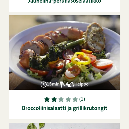
Jauheliha-perunasoselaatikko
15min
4
Helppo
1
2
3
4
5
(1)
Broccoliinisalaatti ja grillikrutongit