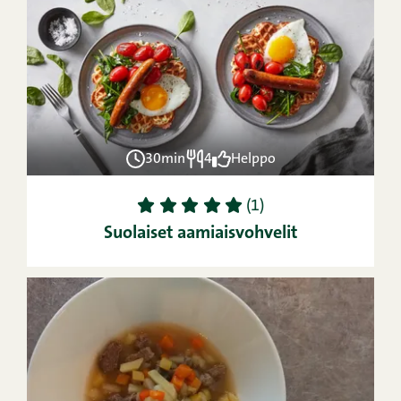
30min
4
Helppo
1
2
3
4
5
(1)
Suolaiset aamiaisvohvelit