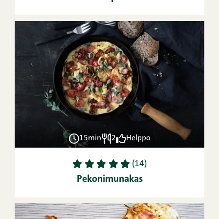
15min
2
Helppo
1
2
3
4
5
(14)
Pekonimunakas