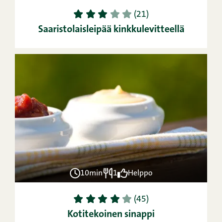
1
2
3
4
5
(21)
Saaristolaisleipää kinkkulevitteellä
10min
1
Helppo
1
2
3
4
5
(45)
Kotitekoinen sinappi