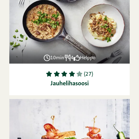
10min
4
Helppo
1
2
3
4
5
(27)
Jauhelihasoosi