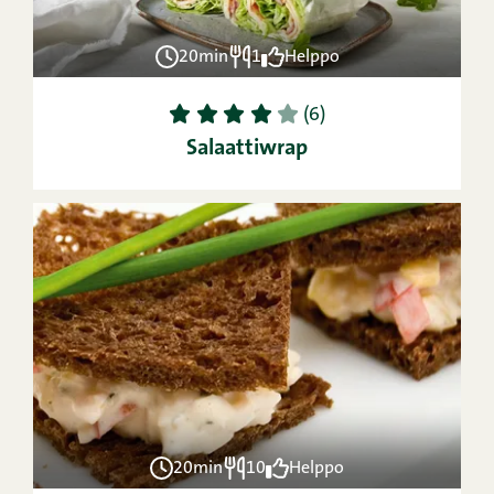
20min
1
Helppo
1
2
3
4
5
(6)
Salaattiwrap
20min
10
Helppo