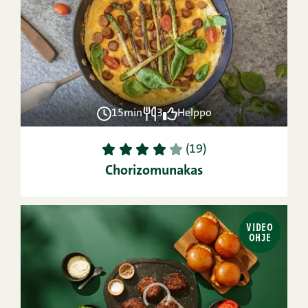
15min
3
Helppo
1
2
3
4
5
(19)
Chorizomunakas
VIDEO
OHJE