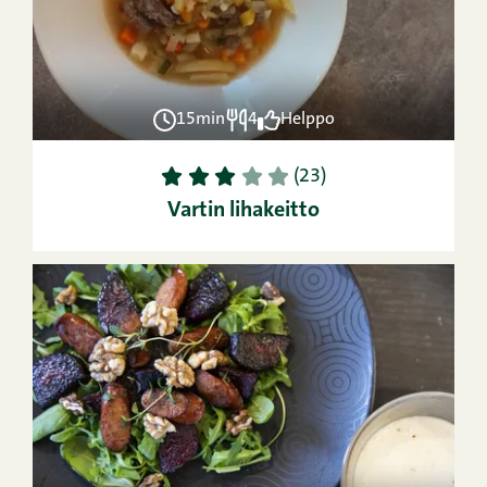
15min
4
Helppo
1
2
3
4
5
(23)
Vartin lihakeitto