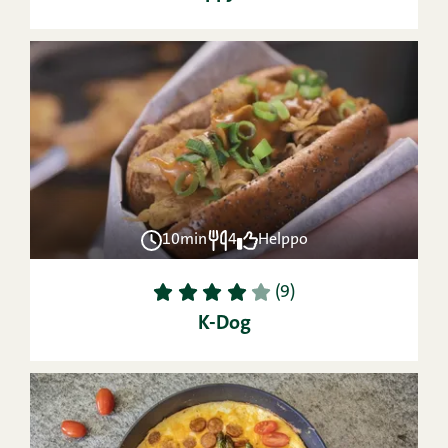
10min
4
Helppo
1
2
3
4
5
(9)
K-Dog