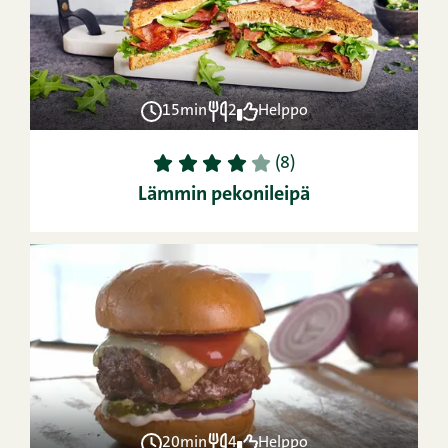
15min
2
Helppo
1
2
3
4
5
(8)
Lämmin pekonileipä
20min
4
Helppo