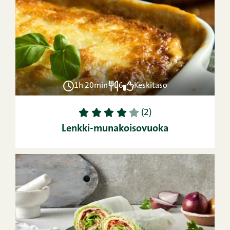
1h 20min
6
Keskitaso
1
2
3
4
5
(2)
Lenkki-munakoisovuoka