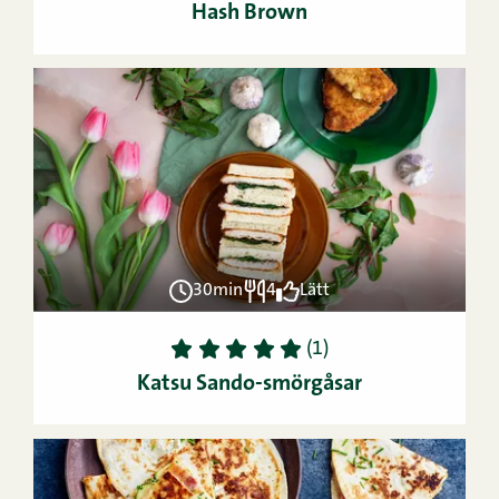
Hash Brown
30min
4
Lätt
1
2
3
4
5
(1)
Katsu Sando-smörgåsar