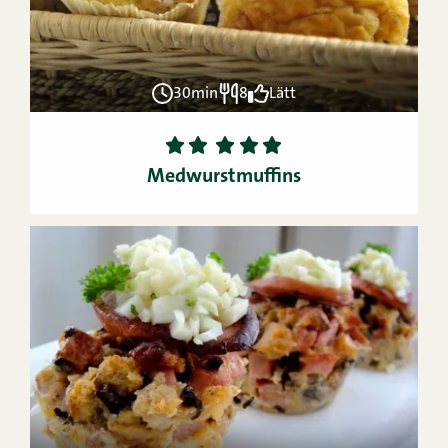
30min
8
Lätt
1
2
3
4
5
Medwurstmuffins