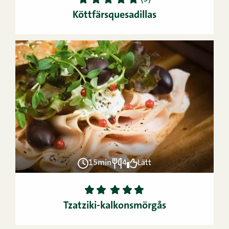
Köttfärsquesadillas
15min
4
Lätt
1
2
3
4
5
Tzatziki-kalkonsmörgås