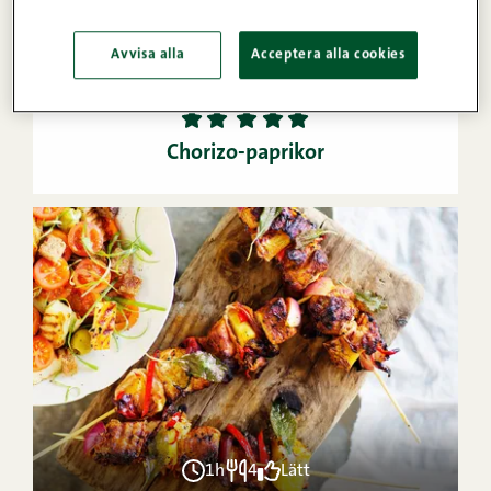
Avvisa alla
Acceptera alla cookies
55min
2
Lätt
1
2
3
4
5
Chorizo-paprikor
1h
4
Lätt