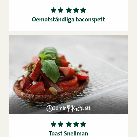
1
2
3
4
5
Oemotståndliga baconspett
30min
6
Lätt
1
2
3
4
5
Toast Snellman