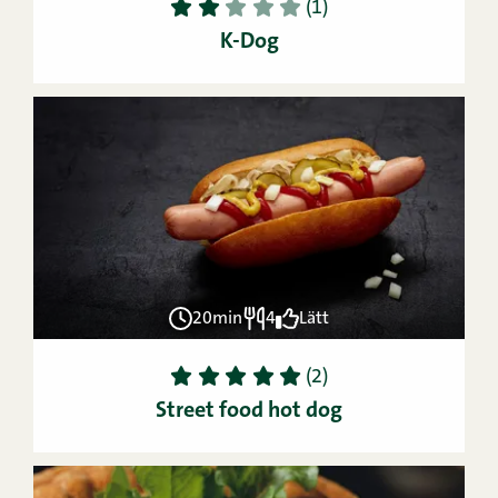
1
2
3
4
5
(1)
K-Dog
20min
4
Lätt
1
2
3
4
5
(2)
Street food hot dog