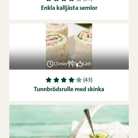
Enkla kalljästa semlor
15min
5
Lätt
1
2
3
4
5
(43)
Tunnbrödsrulle med skinka