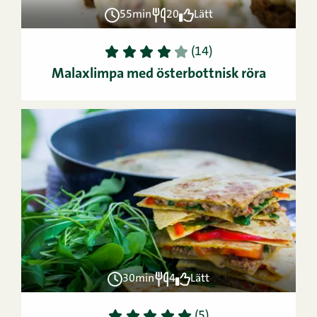
55min
20
Lätt
1
2
3
4
5
(14)
Malaxlimpa med österbottnisk röra
30min
4
Lätt
1
2
3
4
5
(5)