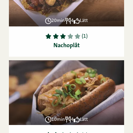
20min
4
Lätt
1
2
3
4
5
(1)
Nachoplåt
10min
4
Lätt