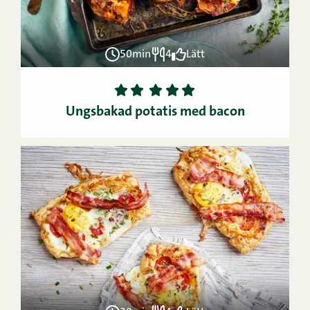
50min
4
Lätt
1
2
3
4
5
Ungsbakad potatis med bacon