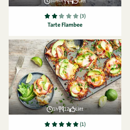
30min
4
Lätt
1
2
3
4
5
(3)
Tarte Flambee
1h
12
Lätt
1
2
3
4
5
(1)