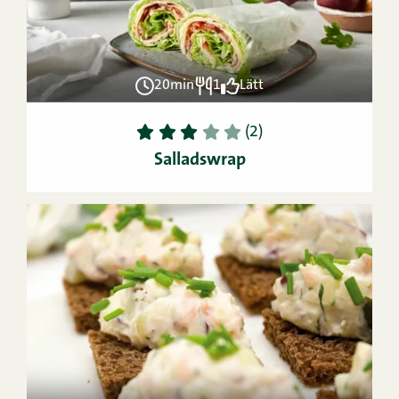
20min
1
Lätt
1
2
3
4
5
(2)
Salladswrap