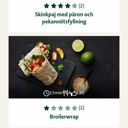
1
2
3
4
5
(2)
Skinkpaj med päron och
pekannötsfyllning
15min
4
Lätt
1
2
3
4
5
(2)
Broilerwrap