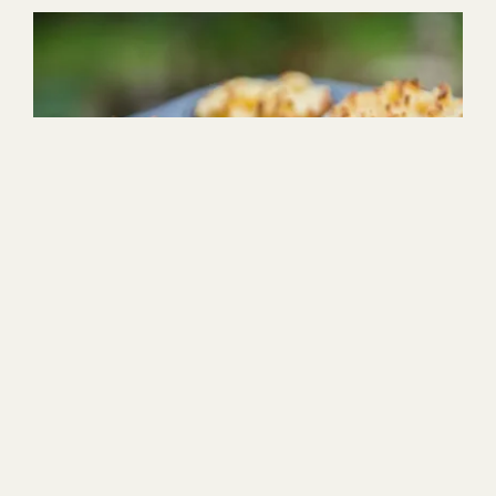
1h
12
Lätt
1
2
3
4
5
(4)
Potatisbakelse med bacon