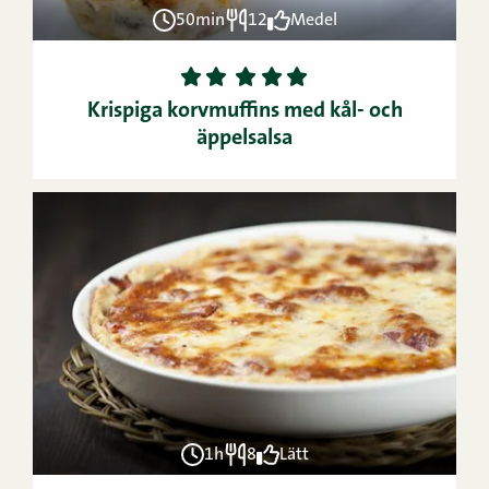
50min
12
Medel
1
2
3
4
5
Krispiga korvmuffins med kål- och
äppelsalsa
1h
8
Lätt