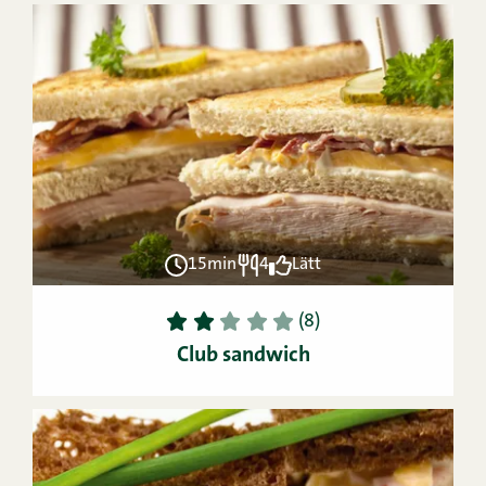
15min
4
Lätt
1
2
3
4
5
(8)
Club sandwich