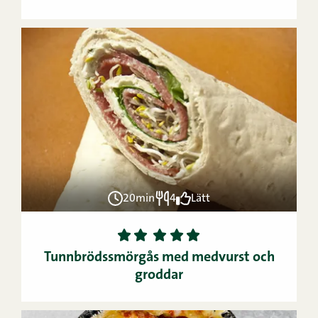
20min
4
Lätt
1
2
3
4
5
Tunnbrödssmörgås med medvurst och
groddar