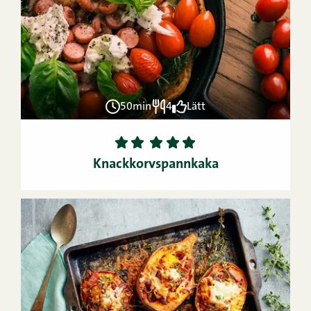
50min
4
Lätt
1
2
3
4
5
Knackkorvspannkaka