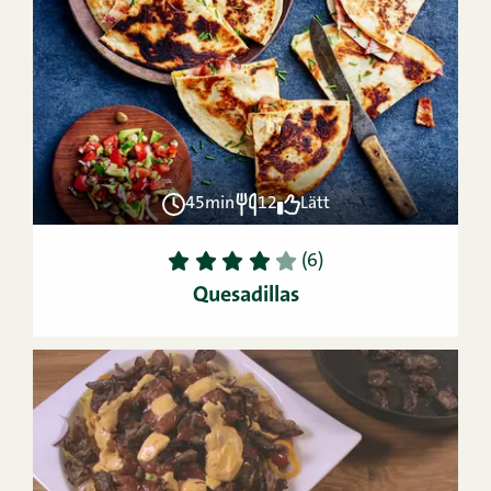
45min
12
Lätt
1
2
3
4
5
(6)
Quesadillas