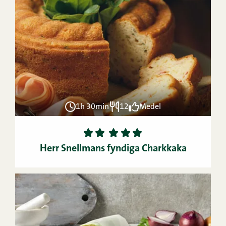
1h 30min
12
Medel
1
2
3
4
5
Herr Snellmans fyndiga Charkkaka