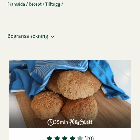
Framsida
/
Recept
/
Tilltugg
/
Begränsa sökning
35min
8
Lätt
1
2
3
4
5
(20)