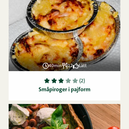
40min
12
Lätt
1
2
3
4
5
(2)
Småpiroger i pajform