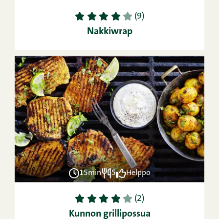
1
2
3
4
5
(9)
Nakkiwrap
15min
5
Helppo
1
2
3
4
5
(2)
Kunnon grillipossua