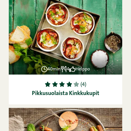
40min
4
Helppo
1
2
3
4
5
(4)
Pikkusuolaista Kinkkukupit