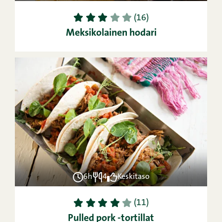
1
2
3
4
5
(16)
Meksikolainen hodari
6h
4
Keskitaso
1
2
3
4
5
(11)
Pulled pork -tortillat