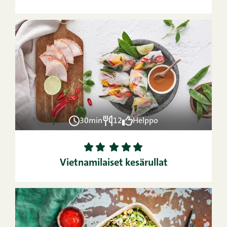
30min
12
Helppo
1
2
3
4
5
Vietnamilaiset kesärullat