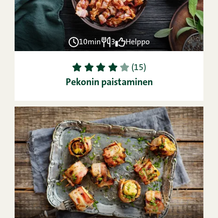
10min
3
Helppo
1
2
3
4
5
(15)
Pekonin paistaminen