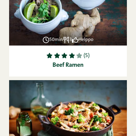
50min
3
Helppo
1
2
3
4
5
(5)
Beef Ramen