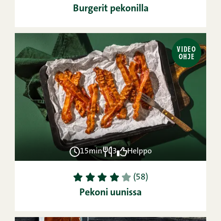
Burgerit pekonilla
VIDEO
OHJE
15min
3
Helppo
1
2
3
4
5
(58)
Pekoni uunissa