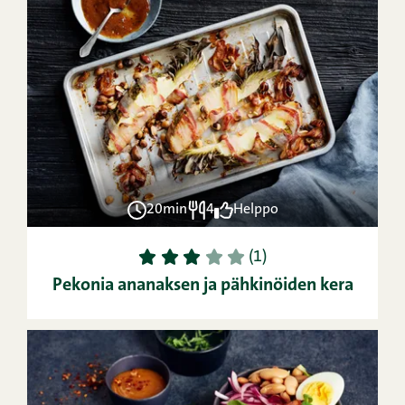
20min
4
Helppo
1
2
3
4
5
(1)
Pekonia ananaksen ja pähkinöiden kera