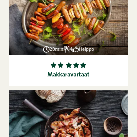
20min
4
Helppo
1
2
3
4
5
Makkaravartaat