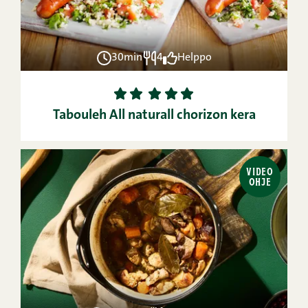
30min
4
Helppo
1
2
3
4
5
Tabouleh All naturall chorizon kera
VIDEO
OHJE