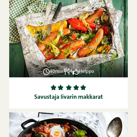
40min
4
Helppo
1
2
3
4
5
Savustaja Iivarin makkarat