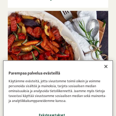
1h 20min
4
Helppo
Parempaa palvelua evästeillä
Käytämme evästeitä, jotta sivustomme toimii oikein ja voimme
1
2
3
4
5
(61)
personoida sisältöä ja mainoksia, tarjota sosiaalisen median
ominaisuuksia ja analysoida tietoliikennettä. Jaamme myös tietoja
Kunnon nakkivuoka
tavastasi käyttää sivustoamme sosiaalisen median sekä mainonta-
ja analytiikkakumppaneidemme kanssa.
Evästeasetukset