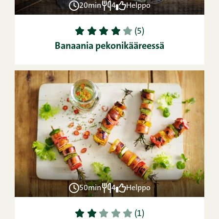
20min
4
Helppo
1
2
3
4
5
(5)
Banaania pekonikääreessä
50min
4
Helppo
1
2
3
4
5
(1)