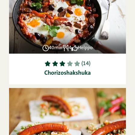
40min
4
Helppo
1
2
3
4
5
(14)
Chorizoshakshuka