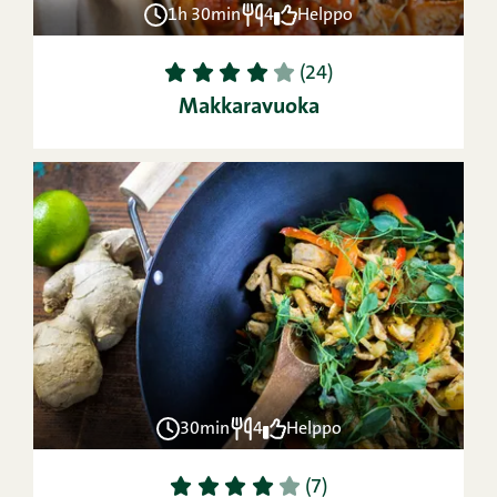
1h 30min
4
Helppo
1
2
3
4
5
(24)
Makkaravuoka
30min
4
Helppo
1
2
3
4
5
(7)