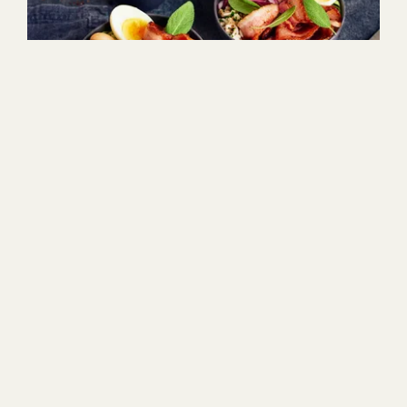
50min
4
Helppo
1
2
3
4
5
(3)
Pekoni-bowl