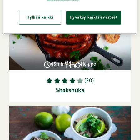
Hylkää kaikki
Hyväksy kaikki evästeet
45min
4
Helppo
1
2
3
4
5
(20)
Shakshuka