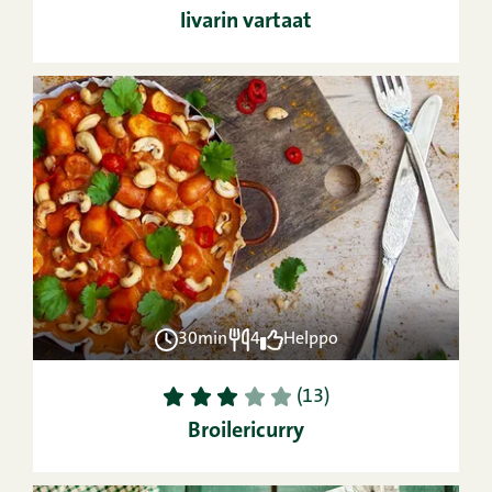
Iivarin vartaat
30min
4
Helppo
1
2
3
4
5
(13)
Broilericurry