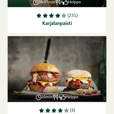
3h 45min
4
Helppo
1
2
3
4
5
(231)
Karjalanpaisti
20min
4
Helppo
1
2
3
4
5
(3)