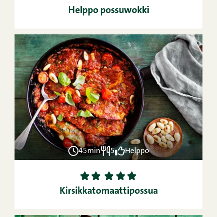
Helppo possuwokki
45min
5
Helppo
1
2
3
4
5
Kirsikkatomaattipossua