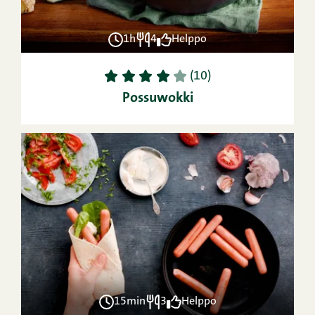
1h
4
Helppo
1
2
3
4
5
(10)
Possuwokki
15min
3
Helppo