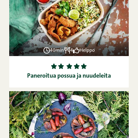
40min
4
Helppo
1
2
3
4
5
Paneroitua possua ja nuudeleita