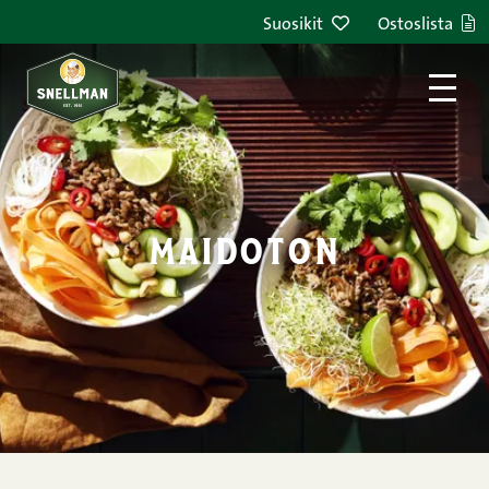
Siirry sisältöön
Suosikit
Ostoslista
maidoton