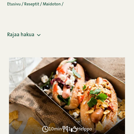
Etusivu
/
Reseptit
/
Maidoton
/
Rajaa hakua
10min
1
Helppo