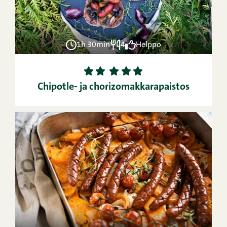
1h 30min
4
Helppo
1
2
3
4
5
Chipotle- ja chorizomakkarapaistos