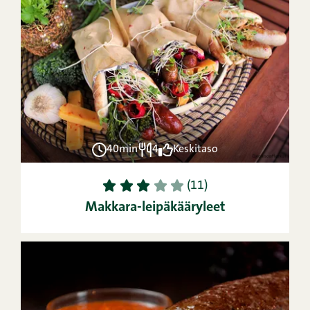
40min
4
Keskitaso
1
2
3
4
5
(11)
Makkara-leipäkääryleet