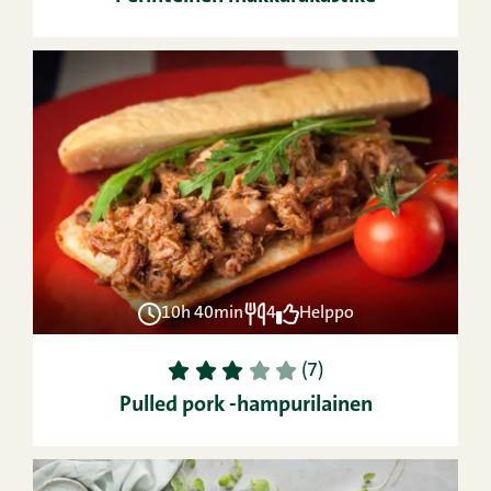
10h 40min
4
Helppo
1
2
3
4
5
(7)
Pulled pork -hampurilainen