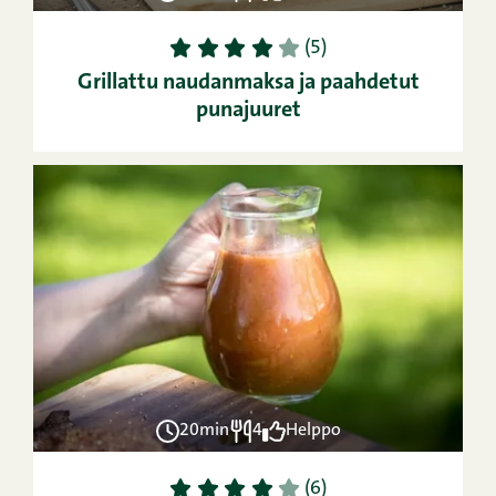
1
2
3
4
5
(5)
Grillattu naudanmaksa ja paahdetut
punajuuret
20min
4
Helppo
1
2
3
4
5
(6)