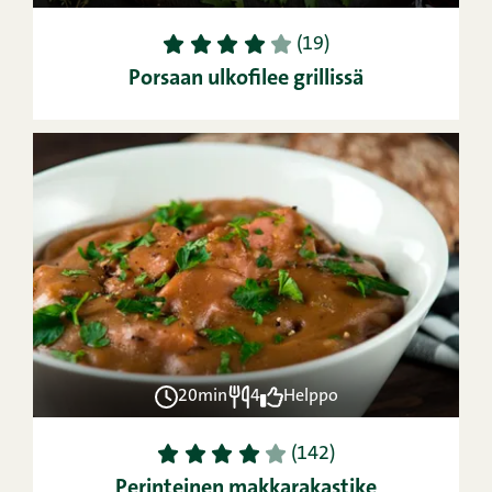
1
2
3
4
5
(19)
Porsaan ulkofilee grillissä
20min
4
Helppo
1
2
3
4
5
(142)
Perinteinen makkarakastike