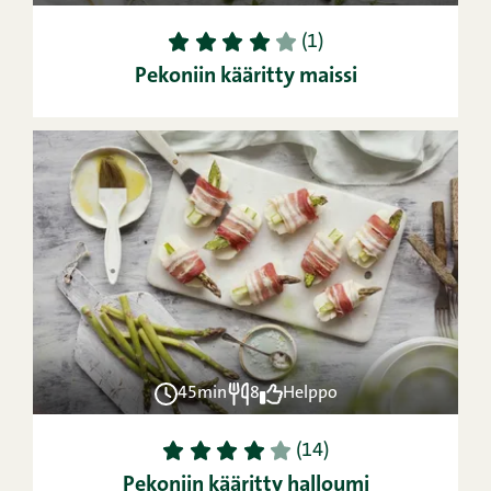
1
2
3
4
5
(1)
Pekoniin kääritty maissi
45min
8
Helppo
1
2
3
4
5
(14)
Pekoniin kääritty halloumi