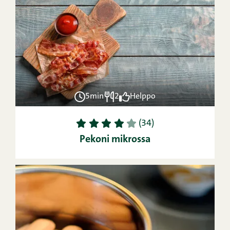
5min
2
Helppo
1
2
3
4
5
(34)
Pekoni mikrossa