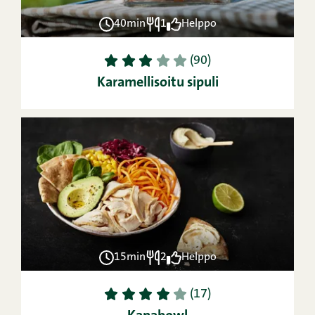
40min
1
Helppo
1
2
3
4
5
(90)
Karamellisoitu sipuli
15min
2
Helppo
1
2
3
4
5
(17)