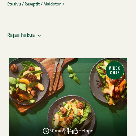
Etusivu
/
Reseptit
/
Maidoton
/
Rajaa hakua
VIDEO
OHJE
30min
4
Helppo