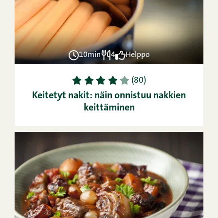
10min
4
Helppo
1
2
3
4
5
(80)
Keitetyt nakit: näin onnistuu nakkien
keittäminen