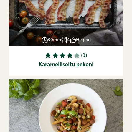
30min
4
Helppo
1
2
3
4
5
(3)
Karamellisoitu pekoni