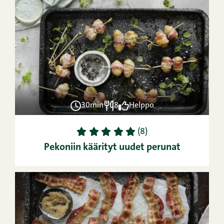
30min
8
Helppo
1
2
3
4
5
(8)
Pekoniin käärityt uudet perunat