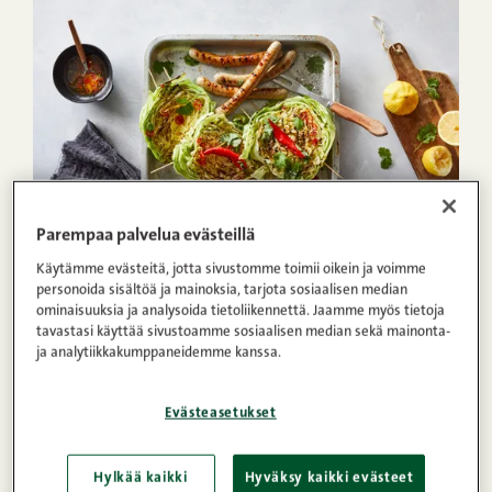
20min
4
Helppo
Parempaa palvelua evästeillä
Käytämme evästeitä, jotta sivustomme toimii oikein ja voimme
1
2
3
4
5
(10)
personoida sisältöä ja mainoksia, tarjota sosiaalisen median
Grillattua kaalia, makkaraa ja
ominaisuuksia ja analysoida tietoliikennettä. Jaamme myös tietoja
tavastasi käyttää sivustoamme sosiaalisen median sekä mainonta-
chilihunajakastike
ja analytiikkakumppaneidemme kanssa.
Evästeasetukset
Hylkää kaikki
Hyväksy kaikki evästeet