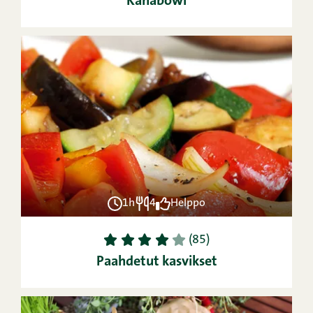
Kanabowl
1h
4
Helppo
1
2
3
4
5
(85)
Paahdetut kasvikset