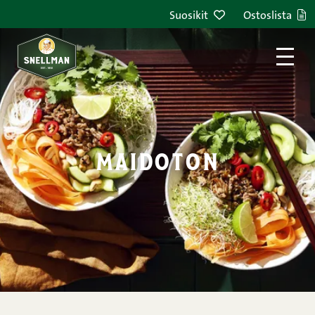
Siirry sisältöön
Suosikit
Ostoslista
maidoton