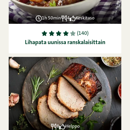
1h 50min
4
Keskitaso
1
2
3
4
5
(140)
Lihapata uunissa ranskalaisittain
8
Helppo