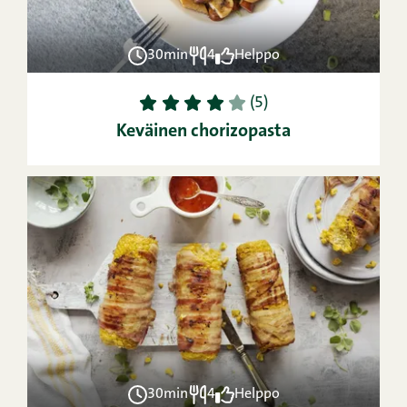
30min
4
Helppo
1
2
3
4
5
(5)
Keväinen chorizopasta
30min
4
Helppo