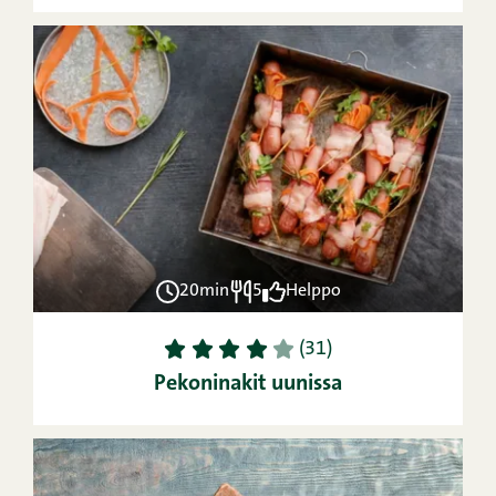
20min
5
Helppo
1
2
3
4
5
(31)
Pekoninakit uunissa