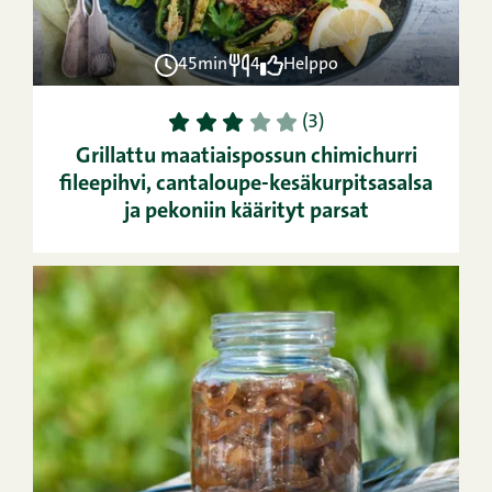
45min
4
Helppo
1
2
3
4
5
(3)
Grillattu maatiaispossun chimichurri
fileepihvi, cantaloupe-kesäkurpitsasalsa
ja pekoniin käärityt parsat