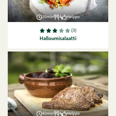
20min
4
Helppo
1
2
3
4
5
(3)
Halloumisalaatti
40min
4
Helppo