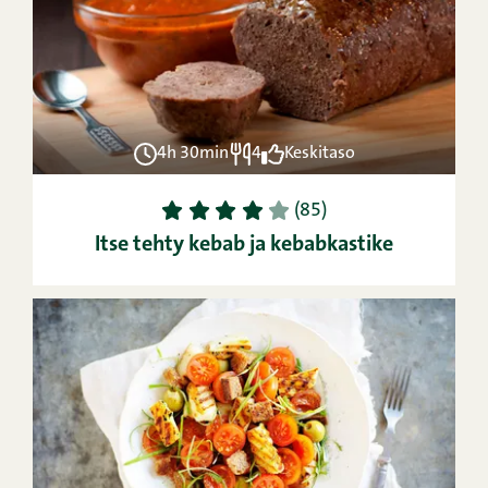
4h 30min
4
Keskitaso
1
2
3
4
5
(85)
Itse tehty kebab ja kebabkastike