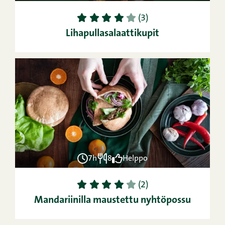
1
2
3
4
5
(3)
Lihapullasalaattikupit
7h
8
Helppo
1
2
3
4
5
(2)
Mandariinilla maustettu nyhtöpossu