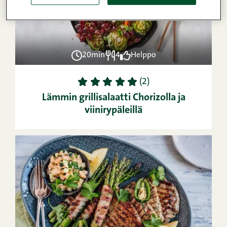
20min
4
Helppo
1
2
3
4
5
(2)
Lämmin grillisalaatti Chorizolla ja
viinirypäleillä