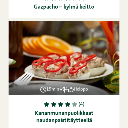
Gazpacho – kylmä keitto
15min
4
Helppo
1
2
3
4
5
(4)
Kananmunanpuolikkaat
naudanpaistitäytteellä