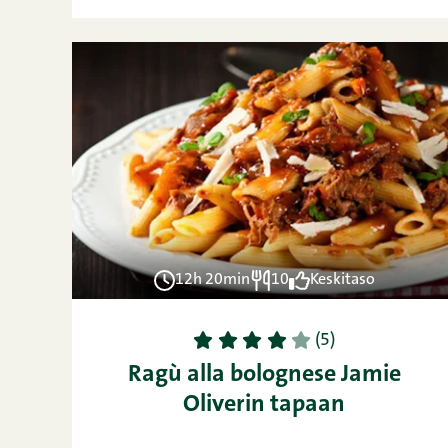
12h 20min
10
Keskitaso
1
2
3
4
5
(5)
Ragù alla bolognese Jamie
Oliverin tapaan