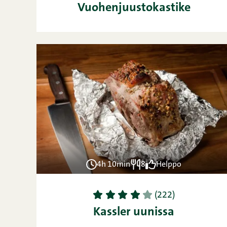
Vuohenjuustokastike
4h 10min
8
Helppo
1
2
3
4
5
(222)
Kassler uunissa