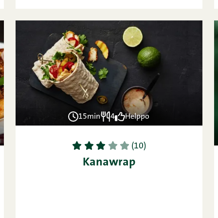
15min
4
Helppo
1
2
3
4
5
(10)
Kanawrap