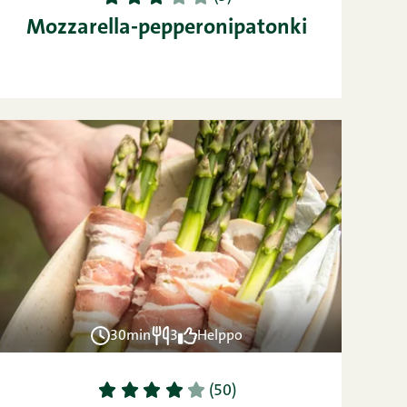
Mozzarella-pepperonipatonki
30min
3
Helppo
1
2
3
4
5
(50)