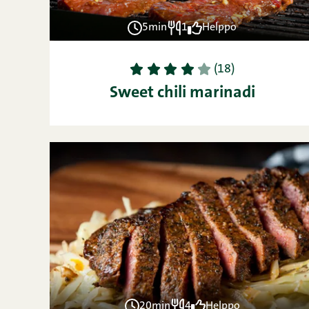
5min
1
Helppo
1
2
3
4
5
(18)
Sweet chili marinadi
20min
4
Helppo