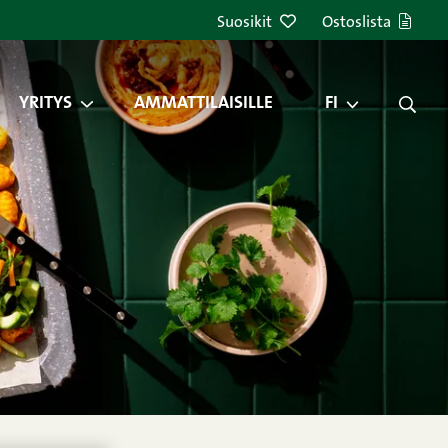
Suosikit
Ostoslista
YRITYS
AMMATTILAISILLE
FI