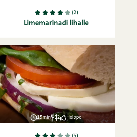
1
2
3
4
5
(2)
Limemarinadi lihalle
15min
2
Helppo
1
2
3
4
5
(5)