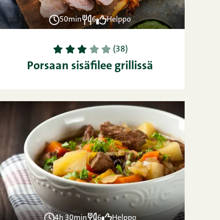
50min
6
Helppo
1
2
3
4
5
(38)
Porsaan sisäfilee grillissä
4h 30min
6
Helppo