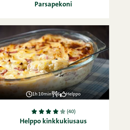
Parsapekoni
1h 10min
6
Helppo
1
2
3
4
5
(40)
Helppo kinkkukiusaus