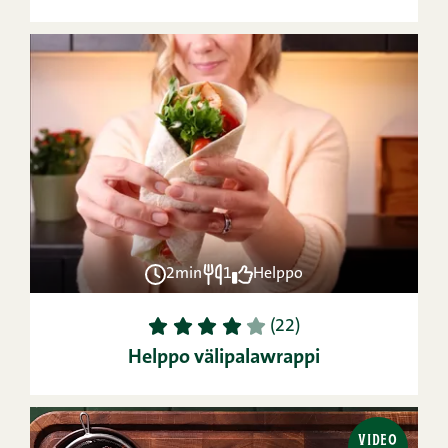
2min
1
Helppo
1
2
3
4
5
(22)
Helppo välipalawrappi
VIDEO