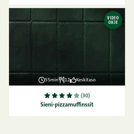
VIDEO
OHJE
55min
12
Keskitaso
1
2
3
4
5
(30)
Sieni-pizzamuffinssit