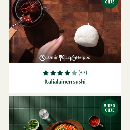
OHJE
10min
12
Helppo
1
2
3
4
5
(37)
Italialainen sushi
VIDEO
OHJE