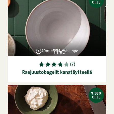
OHJE
40min
4
Helppo
1
2
3
4
5
(7)
Raejuustobagelit kanatäytteellä
VIDEO
OHJE