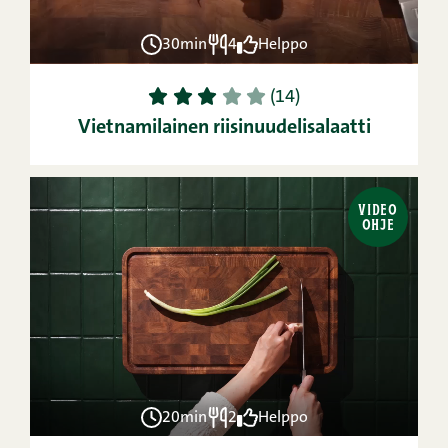
30min
4
Helppo
1
2
3
4
5
(14)
Vietnamilainen riisinuudelisalaatti
VIDEO
OHJE
20min
2
Helppo