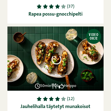
1
2
3
4
5
(37)
Rapea possu-gnocchipelti
VIDEO
OHJE
50min
6
Helppo
1
2
3
4
5
(12)
Jauhelihalla täytetyt munakoisot