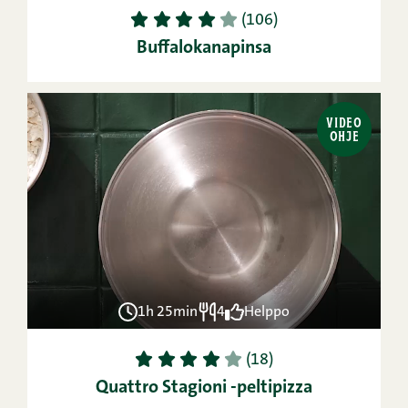
1
2
3
4
5
(106)
Buffalokanapinsa
VIDEO
OHJE
1h 25min
4
Helppo
1
2
3
4
5
(18)
Quattro Stagioni -peltipizza