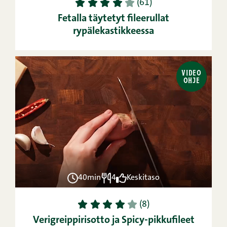
1
2
3
4
5
(61)
Fetalla täytetyt fileerullat
rypälekastikkeessa
VIDEO
OHJE
40min
4
Keskitaso
1
2
3
4
5
(8)
Verigreippirisotto ja Spicy-pikkufileet