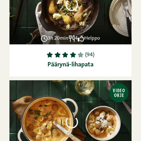
3h 20min
4
Helppo
1
2
3
4
5
(94)
Päärynä-lihapata
VIDEO
OHJE