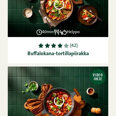
40min
4
Helppo
1
2
3
4
5
(42)
Buffalokana-tortillapiirakka
VIDEO
OHJE