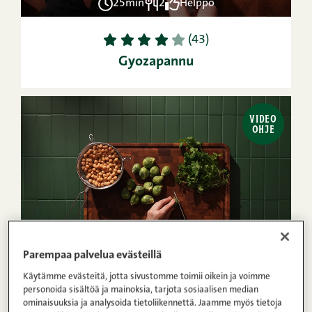
25min
2
Helppo
1
2
3
4
5
(43)
Gyozapannu
VIDEO
OHJE
Parempaa palvelua evästeillä
35min
4
Helppo
Käytämme evästeitä, jotta sivustomme toimii oikein ja voimme
personoida sisältöä ja mainoksia, tarjota sosiaalisen median
1
2
3
4
5
(5)
ominaisuuksia ja analysoida tietoliikennettä. Jaamme myös tietoja