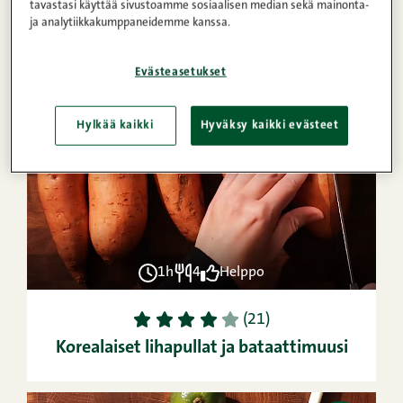
tavastasi käyttää sivustoamme sosiaalisen median sekä mainonta-
Hummuspasta
ja analytiikkakumppaneidemme kanssa.
Evästeasetukset
VIDEO
OHJE
Hylkää kaikki
Hyväksy kaikki evästeet
1h
4
Helppo
1
2
3
4
5
(21)
Korealaiset lihapullat ja bataattimuusi