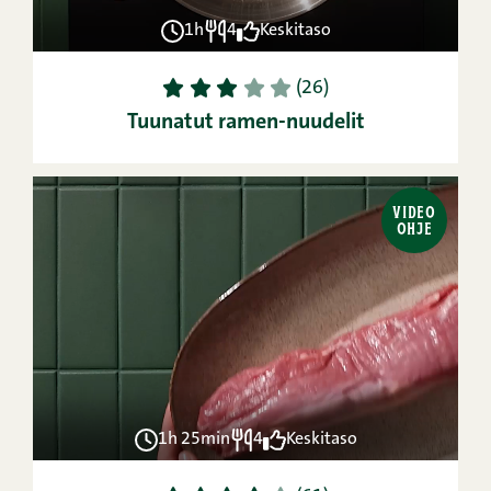
1h
4
Keskitaso
1
2
3
4
5
(26)
Tuunatut ramen-nuudelit
VIDEO
OHJE
1h 25min
4
Keskitaso