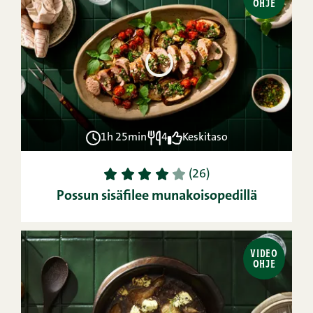
OHJE
1h 25min
4
Keskitaso
1
2
3
4
5
(26)
Possun sisäfilee munakoisopedillä
VIDEO
OHJE