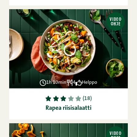
VIDEO
OHJE
1h 10min
4
Helppo
1
2
3
4
5
(18)
Rapea riisisalaatti
VIDEO