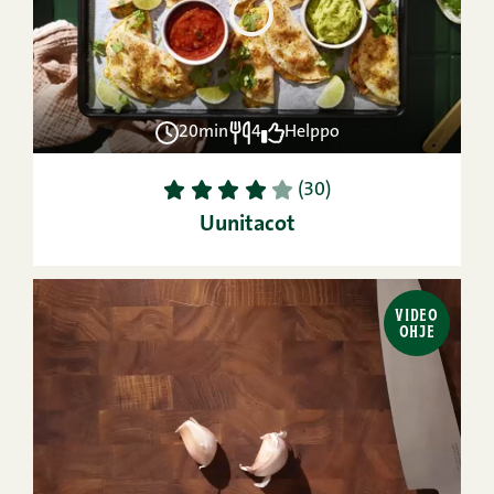
20min
4
Helppo
1
2
3
4
5
(30)
Uunitacot
VIDEO
OHJE