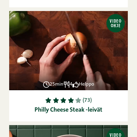
VIDEO
OHJE
25min
4
Helppo
1
2
3
4
5
(73)
Philly Cheese Steak -leivät
VIDEO