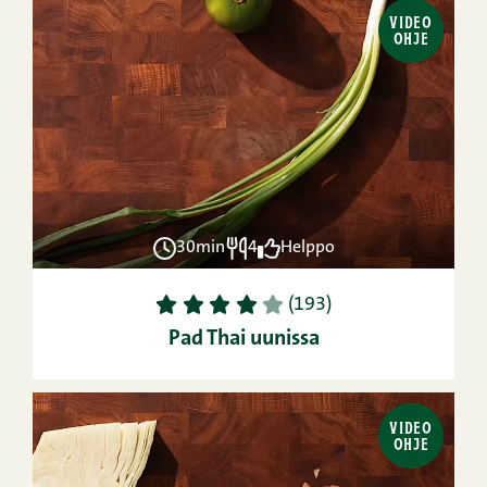
VIDEO
OHJE
30min
4
Helppo
1
2
3
4
5
(193)
Pad Thai uunissa
VIDEO
OHJE