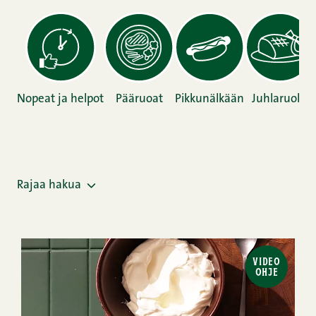
Nopeat ja helpot
Pääruoat
Pikkunälkään
Juhlaruoka
Rajaa hakua
VIDEO
OHJE