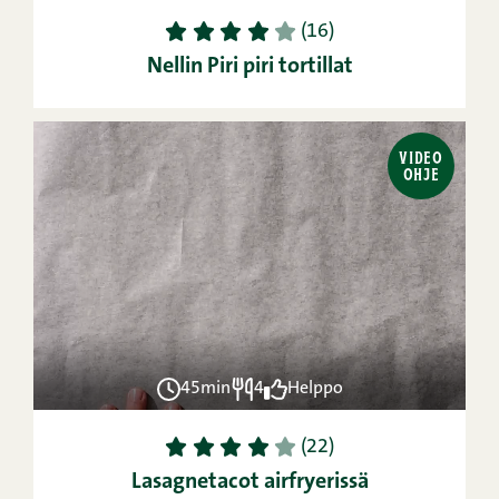
1
2
3
4
5
(16)
Nellin Piri piri tortillat
VIDEO
OHJE
45min
4
Helppo
1
2
3
4
5
(22)
Lasagnetacot airfryerissä