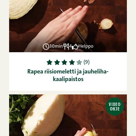
30min
4
Helppo
1
2
3
4
5
(9)
Rapea riisiomeletti ja jauheliha-
kaalipaistos
VIDEO
OHJE