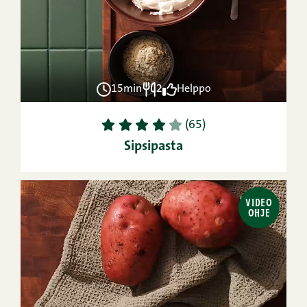
15min
2
Helppo
1
2
3
4
5
(65)
Sipsipasta
VIDEO
OHJE