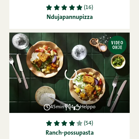
1
2
3
4
5
(16)
Ndujapannupizza
VIDEO
OHJE
45min
4
Helppo
1
2
3
4
5
(54)
Ranch-possupasta