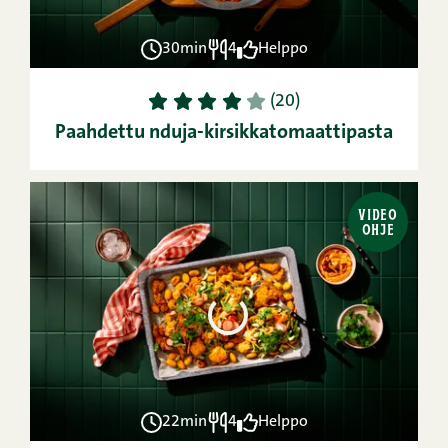
30min
4
Helppo
1
2
3
4
5
(20)
Paahdettu nduja-kirsikkatomaattipasta
VIDEO
OHJE
22min
4
Helppo