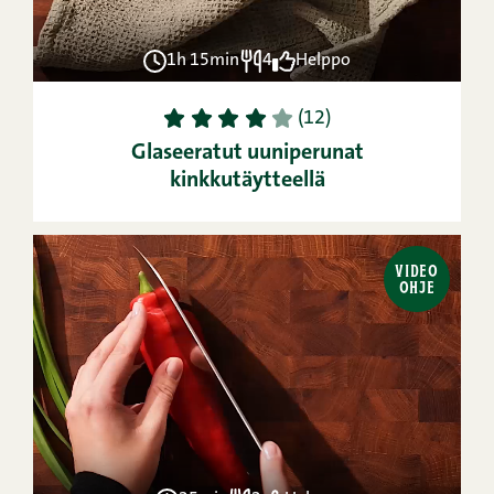
1h 15min
4
Helppo
1
2
3
4
5
(12)
Glaseeratut uuniperunat
kinkkutäytteellä
VIDEO
OHJE