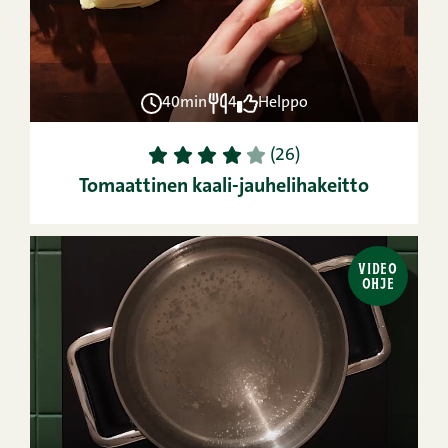
40min
4
Helppo
1
2
3
4
5
(26)
Tomaattinen kaali-jauhelihakeitto
VIDEO
OHJE