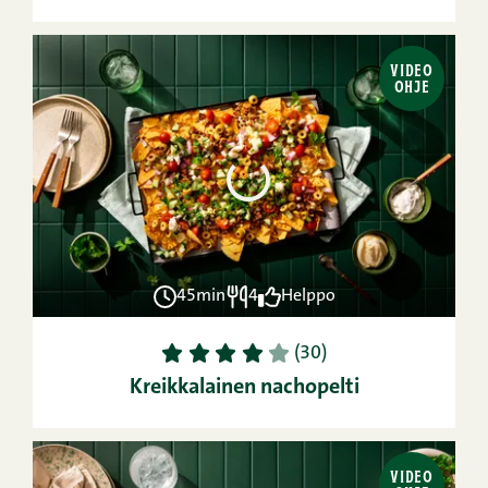
VIDEO
OHJE
45min
4
Helppo
1
2
3
4
5
(30)
Kreikkalainen nachopelti
VIDEO