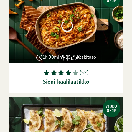
OHJE
1h 30min
5
Keskitaso
1
2
3
4
5
(52)
Sieni-kaalilaatikko
VIDEO
OHJE