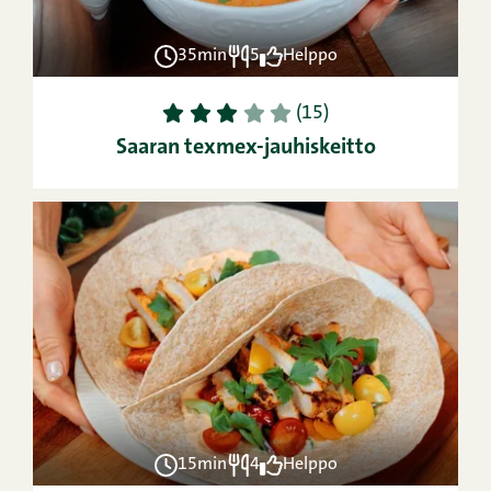
35min
5
Helppo
1
2
3
4
5
(15)
Saaran texmex-jauhiskeitto
15min
4
Helppo