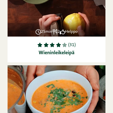
25min
2
Helppo
1
2
3
4
5
(31)
Wieninleikeleipä