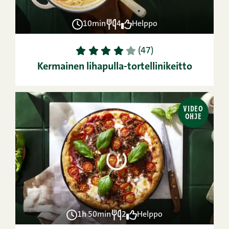
10min
4
Helppo
1
2
3
4
5
(47)
Kermainen lihapulla-tortellinikeitto
VIDEO
OHJE
1h 50min
2
Helppo