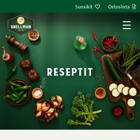
Siirry sisältöön
Suosikit
Ostoslista
reseptit