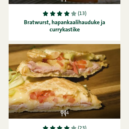
1
2
3
4
5
(13)
Bratwurst, hapankaalihauduke ja
currykastike
4
1
2
3
4
5
(23)