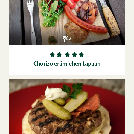
2
1
2
3
4
5
Chorizo erämiehen tapaan