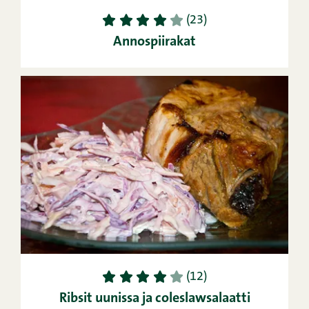
1
2
3
4
5
(23)
Annospiirakat
1
2
3
4
5
(12)
Ribsit uunissa ja coleslawsalaatti