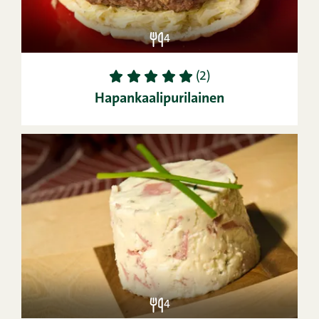
4
1
2
3
4
5
(2)
Hapankaalipurilainen
4