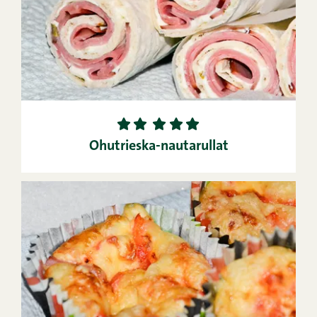
1
2
3
4
5
Ohutrieska-nautarullat