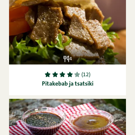
4
1
2
3
4
5
(12)
Pitakebab ja tsatsiki