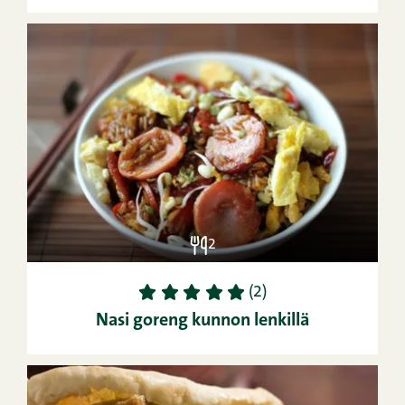
2
1
2
3
4
5
(2)
Nasi goreng kunnon lenkillä