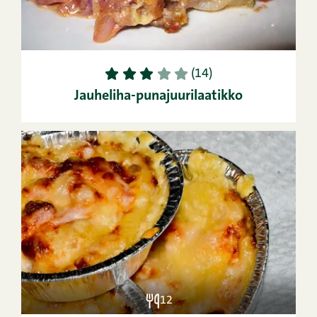
1
2
3
4
5
(14)
Jauheliha-punajuurilaatikko
12