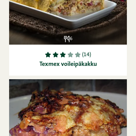
6
1
2
3
4
5
(14)
Texmex voileipäkakku