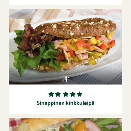
4
1
2
3
4
5
Sinappinen kinkkuleipä