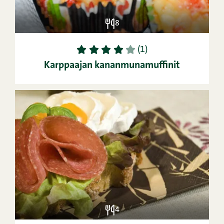
8
1
2
3
4
5
(1)
Karppaajan kananmunamuffinit
4