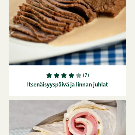
1
2
3
4
5
(7)
Itsenäisyyspäivä ja linnan juhlat