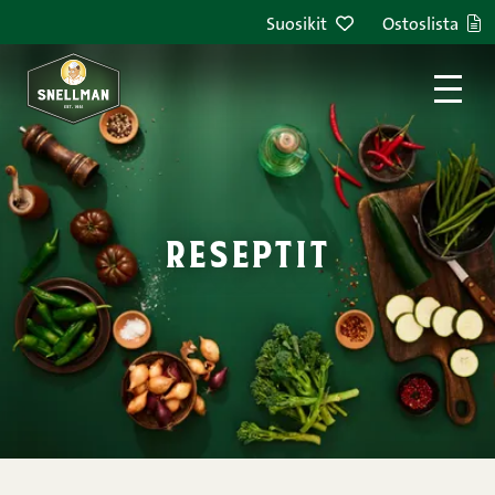
Siirry sisältöön
Suosikit
Ostoslista
reseptit