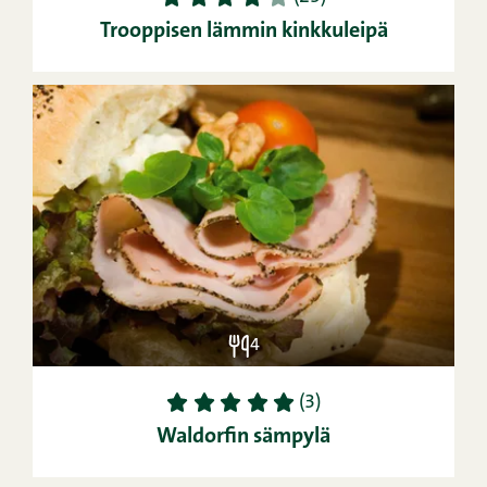
Trooppisen lämmin kinkkuleipä
4
1
2
3
4
5
(3)
Waldorfin sämpylä