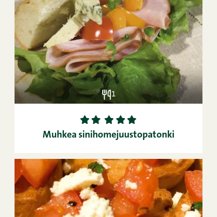
1
1
2
3
4
5
Muhkea sinihomejuustopatonki