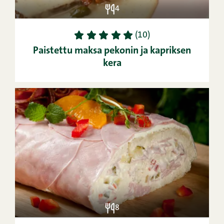
4
1
2
3
4
5
(10)
Paistettu maksa pekonin ja kapriksen
kera
8