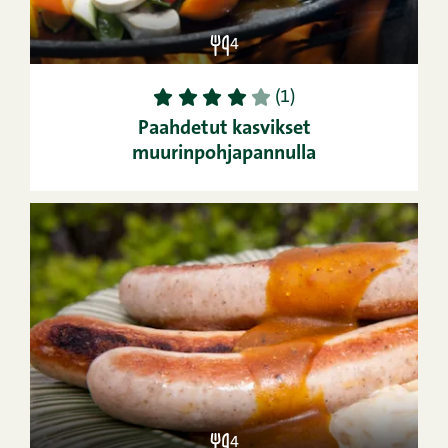
4
1
2
3
4
5
(1)
Paahdetut kasvikset
muurinpohjapannulla
4