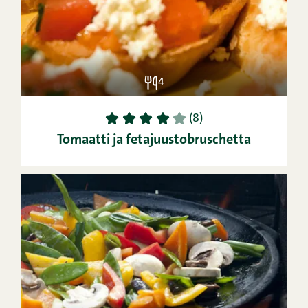
4
1
2
3
4
5
(8)
Tomaatti ja fetajuustobruschetta