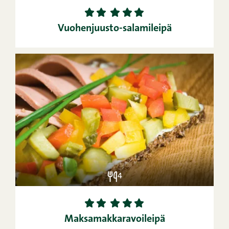
1
2
3
4
5
Vuohenjuusto-salamileipä
4
1
2
3
4
5
Maksamakkaravoileipä