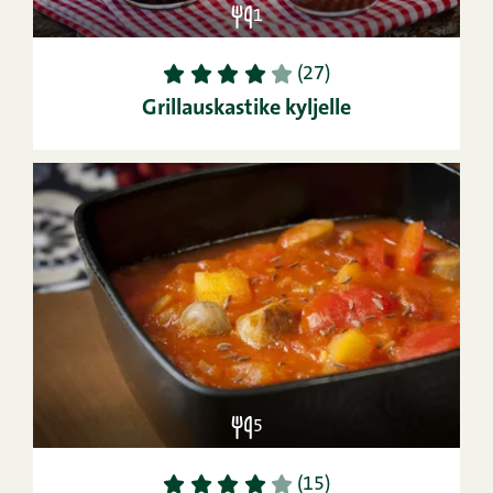
1
1
2
3
4
5
(27)
Grillauskastike kyljelle
5
1
2
3
4
5
(15)