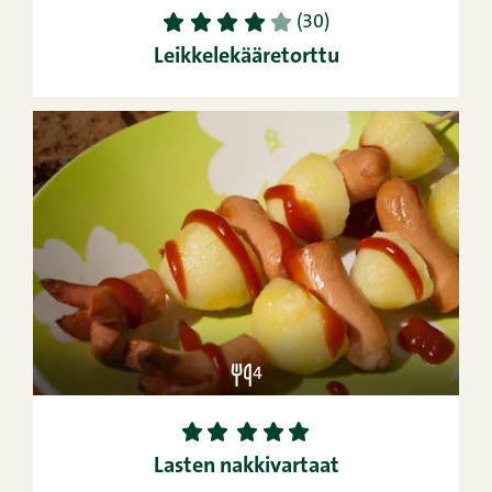
1
2
3
4
5
(30)
Leikkelekääretorttu
4
1
2
3
4
5
Lasten nakkivartaat