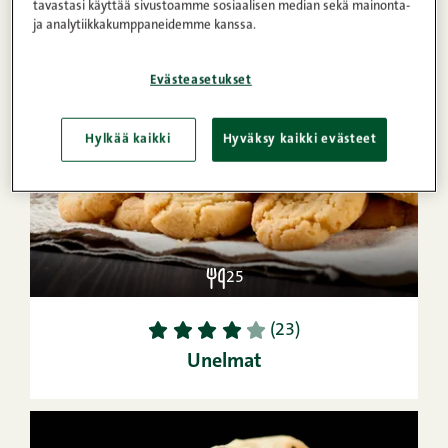
tavastasi käyttää sivustoamme sosiaalisen median sekä mainonta-
ja analytiikkakumppaneidemme kanssa.
Evästeasetukset
Hylkää kaikki
Hyväksy kaikki evästeet
25
1
2
3
4
5
(23)
Unelmat