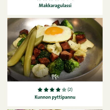
Makkaragulassi
4
1
2
3
4
5
(2)
Kunnon pyttipannu