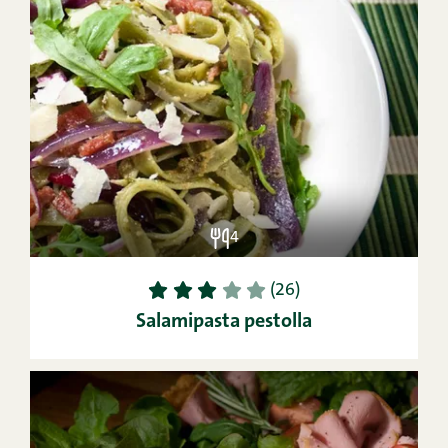
4
1
2
3
4
5
(26)
Salamipasta pestolla