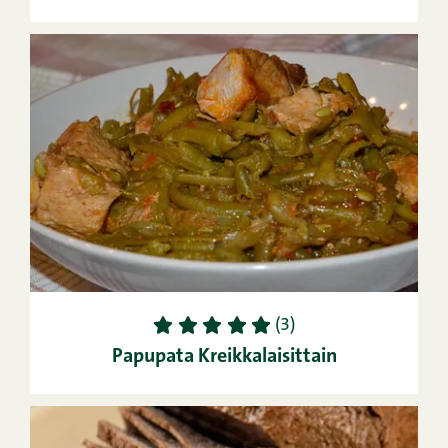
1
2
3
4
5
(3)
Papupata Kreikkalaisittain