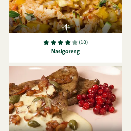
4
1
2
3
4
5
(10)
Nasigoreng