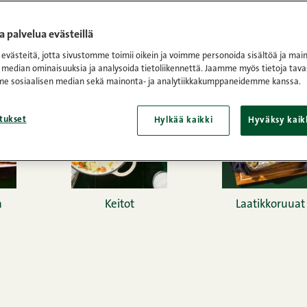
 palvelua evästeillä
 tylsää ruokaa! Paras arkiruoka valmistuu helposti, mielellään e
västeitä, jotta sivustomme toimii oikein ja voimme personoida sisältöä ja main
määrästä eri aineksia, mutta vie silti kielen mennessään.
 median ominaisuuksia ja analysoida tietoliikennettä. Jaamme myös tietoja tava
e sosiaalisen median sekä mainonta- ja analytiikkakumppaneidemme kanssa.
tukset
Hylkää kaikki
Hyväksy kaik
a
Keitot
Laatikkoruuat