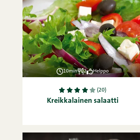
10min
2
Helppo
1
2
3
4
5
(20)
Kreikkalainen salaatti