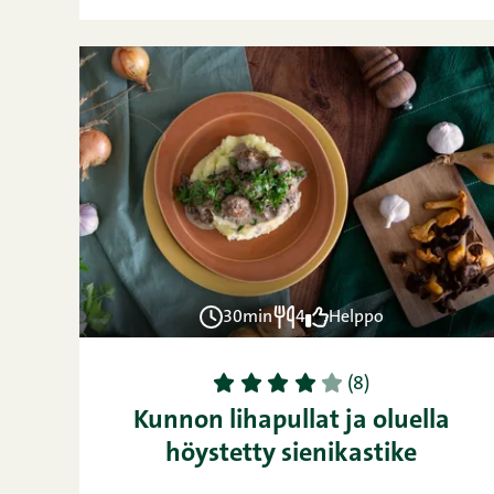
30min
4
Helppo
1
2
3
4
5
(8)
Kunnon lihapullat ja oluella
höystetty sienikastike