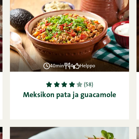
40min
4
Helppo
1
2
3
4
5
(58)
Meksikon pata ja guacamole