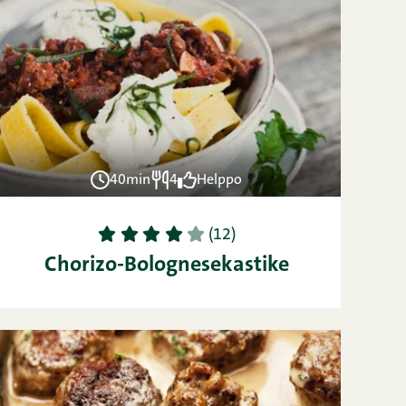
40min
4
Helppo
1
2
3
4
5
(12)
Chorizo-Bolognesekastike