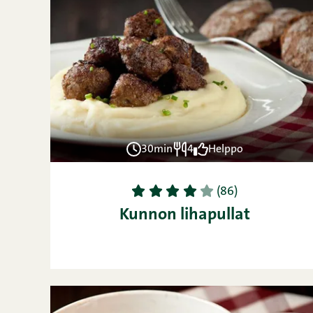
30min
4
Helppo
1
2
3
4
5
(86)
Kunnon lihapullat