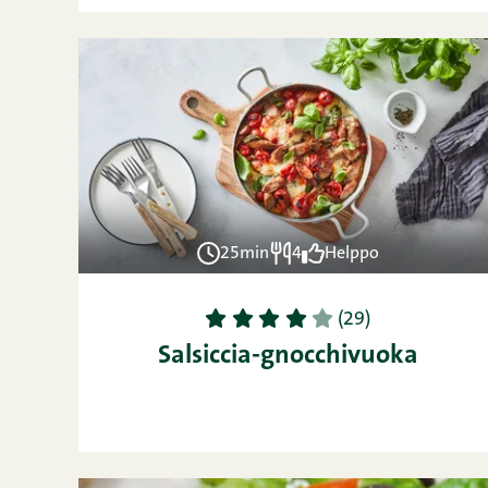
25min
4
Helppo
1
2
3
4
5
(29)
Salsiccia-gnocchivuoka