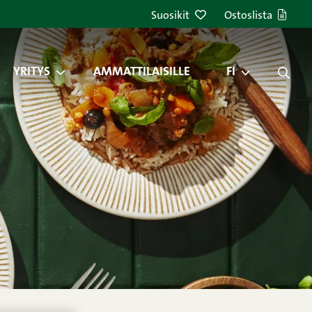
Suosikit
Ostoslista
YRITYS
AMMATTILAISILLE
FI