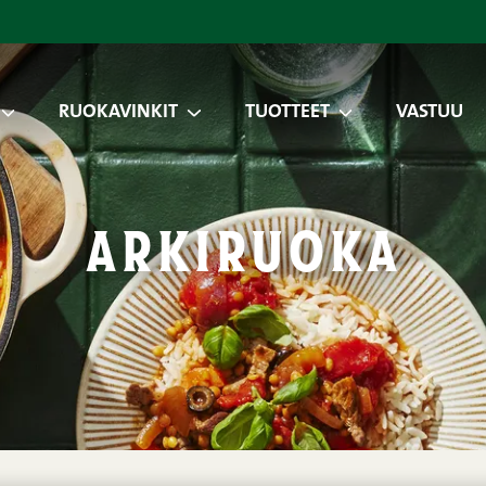
RUOKAVINKIT
TUOTTEET
VASTUU
arkiruoka