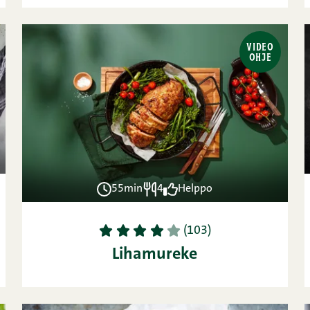
VIDEO
OHJE
55min
4
Helppo
1
2
3
4
5
(103)
Lihamureke