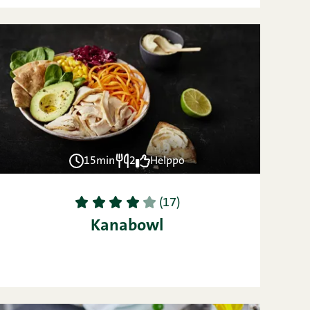
15min
2
Helppo
1
2
3
4
5
(17)
Kanabowl