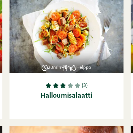
20min
4
Helppo
1
2
3
4
5
(3)
Halloumisalaatti