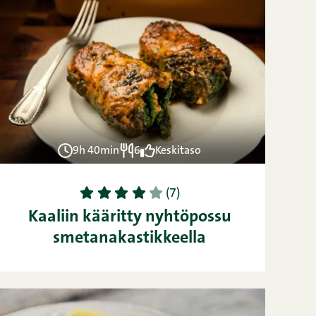
9h 40min
6
Keskitaso
1
2
3
4
5
(7)
Kaaliin kääritty nyhtöpossu
smetanakastikkeella