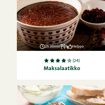
2h 30min
8
Helppo
1
2
3
4
5
(24)
Maksalaatikko