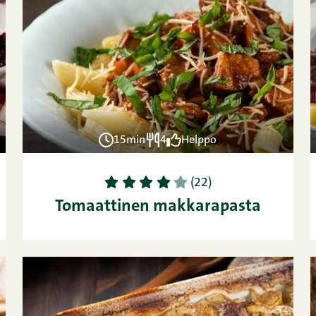
15min
4
Helppo
1
2
3
4
5
(22)
Tomaattinen makkarapasta