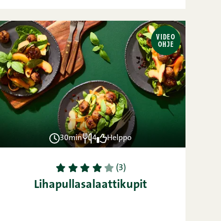
VIDEO
OHJE
30min
4
Helppo
1
2
3
4
5
(3)
Lihapullasalaattikupit