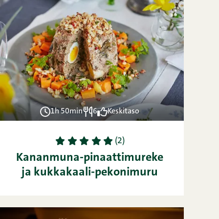
1h 50min
6
Keskitaso
1
2
3
4
5
(2)
Kananmuna-pinaattimureke
ja kukkakaali-pekonimuru