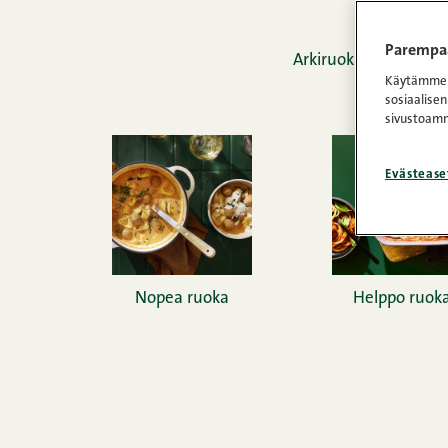
Parempaa
Arkiruoka ei tarkoita
Käytämme e
sosiaalisen
sivustoamm
Evästease
Nopea ruoka
Helppo ruok