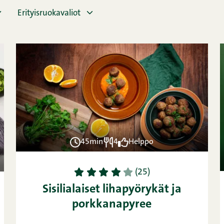
Erityisruokavaliot
45min
4
Helppo
1
2
3
4
5
(25)
Sisilialaiset lihapyörykät ja
porkkanapyree