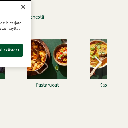
dullisesti ja pienestä
oksia, tarjota
stasi käyttää
ki evästeet
Pastaruoat
Kastikkeet