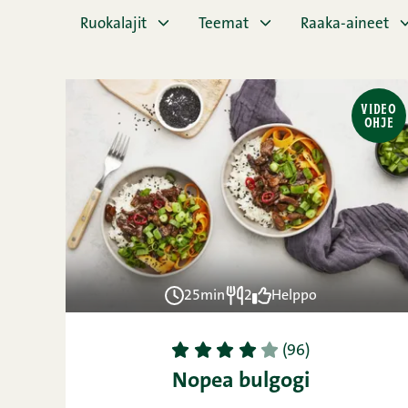
Ruokalajit
Teemat
Raaka-aineet
VIDEO
OHJE
25min
2
Helppo
1
2
3
4
5
(96)
Nopea bulgogi