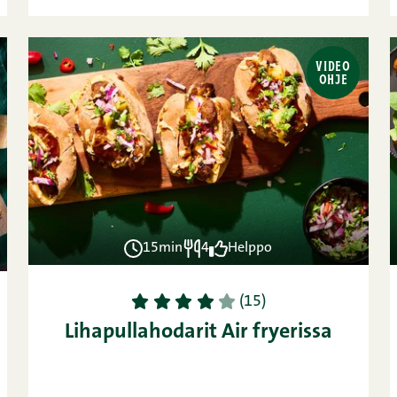
VIDEO
OHJE
15min
4
Helppo
1
2
3
4
5
(15)
Lihapullahodarit Air fryerissa