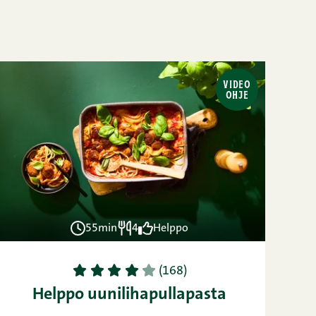
VIDEO
OHJE
55min
4
Helppo
1
2
3
4
5
(168)
Helppo uunilihapullapasta